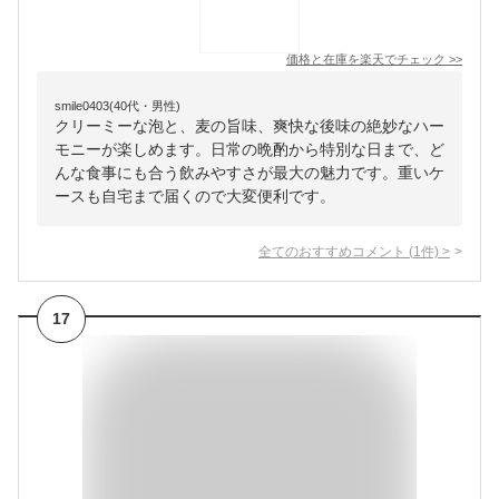
価格と在庫を
楽天
でチェック
>>
smile0403(40代・男性)
クリーミーな泡と、麦の旨味、爽快な後味の絶妙なハー
モニーが楽しめます。日常の晩酌から特別な日まで、ど
んな食事にも合う飲みやすさが最大の魅力です。重いケ
ースも自宅まで届くので大変便利です。
全てのおすすめコメント
(
1
件)
>
17