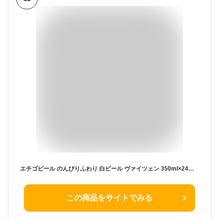
エチゴビール のんびりふわり 白ビール ヴァイツェン 350ml×24本 送料無料 地ビール 人気 南ドイツ発祥の小麦麦芽主体のオールモルト白ビール（ヴァイツェン）白いにごり 優しい口当たり 穏やかでフルーティーな香りと爽やかに抜けていく余韻
この商品をサイトでみる