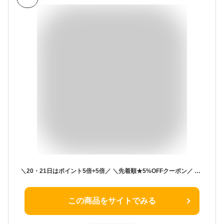
＼20・21日はポイント5倍+5倍／ ＼先着順★5%OFFクーポン／ 【ビール】【本州のみ 送料無料】サッポロ 黒ラベル 350ml×2ケース/48本《048》『IAS』
この商品をサイトでみる