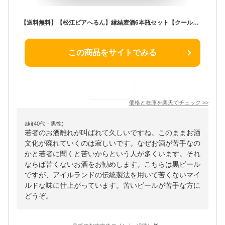
【送料無料】【松江ビアへるん】縁結麦酒6本瓶セット【クール便】【島根県松江市黒田町】【地ビール】※別途送料東北500円、北海道1000円※沖縄、離島は送れません※
この商品をサイトでみる
価格と在庫を
楽天
でチェック
>>
aki(40代・男性)
若者のお酒離れが叫ばれて久しいですね。このままお酒
文化が廃れていくのは寂しいです。なぜお酒が苦手なの
かと若者に聞くと苦いからという人が多くいます。それ
ならば苦くないお酒をお勧めします。こちらは黒ビール
ですが、アイルランドの伝統製法を用いて苦くないマイ
ルドな味に仕上がっています。苦いビールが苦手な方に
どうぞ。