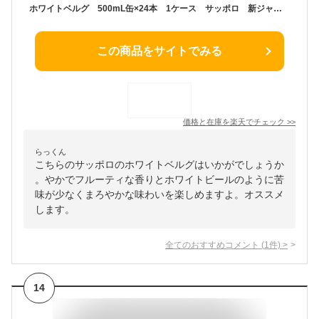
ホワイトベルグ 500mL缶×24本 1ケース サッポロ 新ジャンル ビールテイスト【送料無料】【佐川急便配送（※離島、沖縄県を除く）】爽やかでフルーティな香り ホワイトビールのような味わい
この商品をサイトでみる
価格と在庫を
楽天
でチェック
>>
らっくん
こちらのサッポロのホワイトベルグはいかがでしょうか
。やかでフルーティな香りとホワイトビールのように苦
味が少なくまろやかな味わいを楽しめますよ。オススメ
します。
全てのおすすめコメント
(
1
件)
>
14