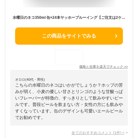
水曜日のネコ350ml 缶×24本ヤッホーブルーイング【ご注文は2ケースまで1個口配送可能です！】【1ケース】【送料無料】[地ビール][国産][長野県][日本][白ビール][ホワイトエール][クラフトビール][よなよな][AIB]
この商品をサイトでみる
価格と在庫を
楽天
でチェック
>>
オロロ(40代・男性)
こちらの水曜日のネコはいかがでしょうか？ホップの苦
みが弱く、小麦の優しい甘さとリンゴのような甘酸っぱ
いフレーバーが特徴の、すっきりとして飲みやすいビー
ルです。普段ビールを飲まない方・女性の方にも飲みや
すくなっています。缶のデザインも可愛いエールビール
でお勧めです。
全てのおすすめコメント
(
1
件)
>