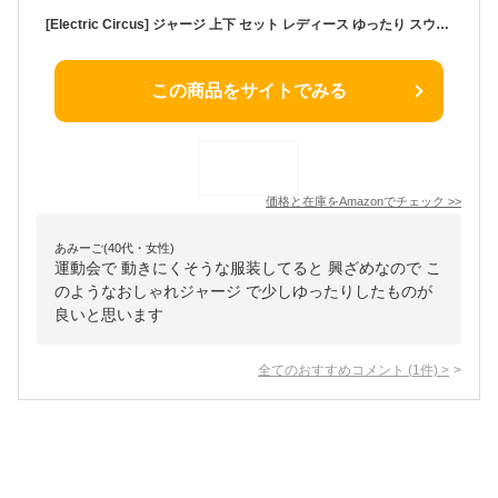
[Electric Circus] ジャージ 上下 セット レディース ゆったり スウェット 部屋着 ルームウエア パーカー スウェットパンツ (グレー) かっこいい かわいい おしゃれ 人気 大人 女性 プレゼント 着痩せ 体型カバー ライン スポーツ ロング パンツ 長ズボン 長袖 ジム トレーニング ウエア 無地 春 夏 秋 冬 用 服 着 ブラック 黒 グレー 灰色
この商品をサイトでみる
価格と在庫を
Amazon
でチェック
>>
あみーご(40代・女性)
運動会で 動きにくそうな服装してると 興ざめなので こ
のようなおしゃれジャージ で少しゆったりしたものが
良いと思います
全てのおすすめコメント
(
1
件)
>