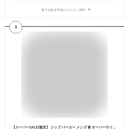
全てのおすすめコメント（2件）
3
【スーパーSALE/激安】 ジップ パーカー メンズ 春 オーバーサイズ 大きいサイズ ゆったり ユニセックス 長袖 春秋服 人気 無地 柔らかい肌触り 快適 トップス スポーツ 男女兼用 無地 アウトドア 春 秋 冬 20代30代 プレセント 送料無料 スーパーセール