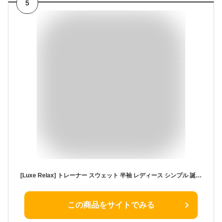
5
[Luxe Relax] トレーナー スウェット 半袖 レディース シンプル 誕生日プレゼント 夏ランキング 可愛い 大きめ 薄手 無地 トップス ユッタリ カワイイ 体型カバー 体型 カバー 夏使える ゆったりtシャツ 森ガール トップス春 春服 春の服レディース スポーツウェア 柔らかい 着痩せ ビッグシルエット 大きいサイズ 春夏 夏 黄 3S-L10-YE2XL
この商品をサイトでみる