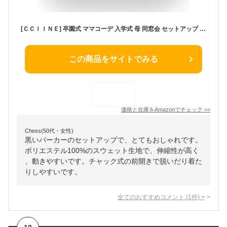
[ＣＣＩＩＮＥ] 卒園式 ママコーデ 入学式 母 同窓会 セットアップ セットアップ レディース 上下セット 可愛い カジュアル 韓国 30代 40代 50代 春 秋
この商品をサイトでみる
価格と在庫を
Amazon
でチェック
>>
Chess(50代・女性)
黒いパーカーのセットアップで、とてもおしゃれです。
ポリエステル100%のスウェット生地で、伸縮性が高く
、動きやすいです。チャック式の前開きで脱いだり着た
りしやすいです。
全てのおすすめコメント
(
1
件)
>