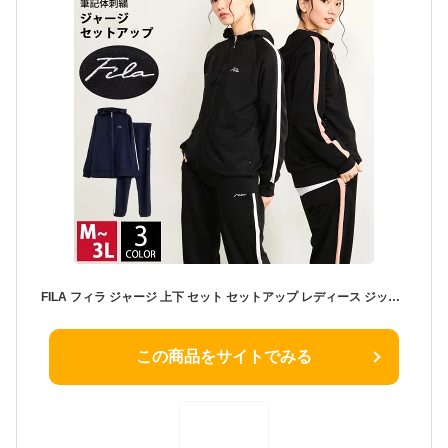
FILA フィラ ジャージ 上下 セット セットアップ レディース ジップアップ ストレッチ ブランド パーカー ラインパンツ かわいい 可愛い おしゃれ シンプル スポーツウェア トレーニングウェア ジム ルームウェア 黒 紺 大きいサイズ 3L 韓国 karlas別注
この商品をサイトでみる