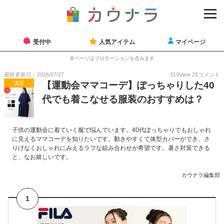
受付中
人気アイテム
マイページ
本ページはプロモーションを含みます
最終更新日：2026/07/27
319
View
25
コメント
決定
【運動会ママコーデ】ぽっちゃりした40
代でも着こなせる服装のおすすめは？
子供の運動会に着ていく服で悩んでいます。40代ぽっちゃりでもおしゃれ
に見えるママコーデを知りたいです。動きやすくて体型カバーができ、さ
りげなくおしゃれにみえるラフな組み合わせが希望です。暑さ対策できる
と、なお嬉しいです。
カウナラ編集部
1