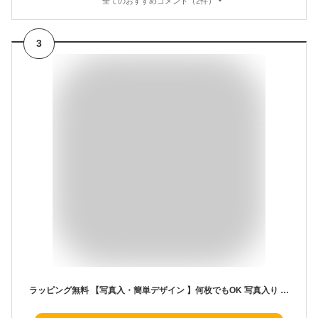
全てのおすすめコメント（2件）
3
ラッピング無料 【写真入・簡単デザイン 】何枚でもOK 写真入り カップ 陶器 プラスチック マグカップ デザインメーカー 名入れ 写真 孫 出産祝い オリジナル プレゼント 内祝 出産 写真 赤ちゃん 名入れ コップ 孫 猫 部活記念品 母の日 父の日 敬老の日 デザインメーカー