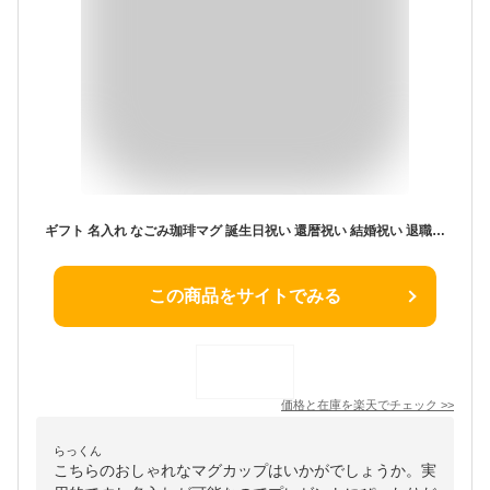
ギフト 名入れ なごみ珈琲マグ 誕生日祝い 還暦祝い 結婚祝い 退職祝い 父の日 敬老の日 母の日定年 長寿 昇進 卒業 入学 就職 栄転 送別会 お祝い 名前入り コーヒーマグ 珈琲 マグカップ 陶器 プレゼント ギフト 男性 女性 美濃焼
この商品をサイトでみる
価格と在庫を
楽天
でチェック
>>
らっくん
こちらのおしゃれなマグカップはいかがでしょうか。実