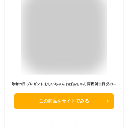
敬老の日 プレゼント おじいちゃん おばあちゃん 両親 誕生日 父の日 母の日 夫婦 ペア 還暦 古稀 喜寿 マグカップ ペア セット コーヒーカップ 330ml*2 カップ コーヒー ジュース お茶 誕生日 ギフト 記念日 贈り物 プレゼント 陶器 食洗機対応 「じいじです＆ばあばです」
この商品をサイトでみる