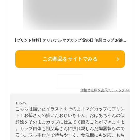
【プリント無料】オリジナル マグカップ 父の日 印刷 コップ お絵描き イラスト 絵 プリント 子供 孫 写真 カップ 陶器 食洗機対応 洗いやすい 電子レンジ対応 レンジ対応 ホワイト 白 ギフト ラッピング 贈答品 出産祝い 内祝い 誕生日 記念日 母の日 敬老の日 送料無料
この商品をサイトでみる
価格と在庫を
楽天
でチェック
>>
Turkey
こちらは描いたイラストをそのままマグカップにプリン
ト！お孫さんの描いたおじいちゃん、おばあちゃんの似
顔絵をそのままカップに仕立てて贈ることができますよ
。カップ自体も祖父母さんに慣れ親しんだ陶器製なので
安心。取っ手付きで持ちやすく、食洗機にも対応、もち