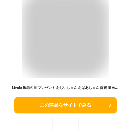
Livole 敬老の日 プレゼント おじいちゃん おばあちゃん 両親 還暦 古稀 喜寿 マグカップ ペア セット スプーン付き 蓋付き ピンク グレー コーヒーカップ 大きめ 350ml*2 カップ コーヒー ジュース お茶 誕生日 記念日 贈り物 プレゼント 陶器 食洗機対応 「じいじです＆ばあばです」
この商品をサイトでみる