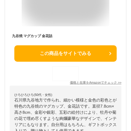
九谷焼 マグカップ 金花詰
この商品をサイトでみる
価格と在庫を
Amazon
でチェック
>>
ひろひろひろ(50代・女性)
石川県九谷地方で作られ、細かい模様と金色の彩色とが
特色の九谷焼のマグカップ、金花詰です。直径7.8cm×
高さ8cm、金彩や銀彩、五彩の絵付けにより、牡丹や菊
の花で埋め尽くすような絢爛豪華なデザインで、インテ
リアにもなります。自分用はもちろん、ギフトボックス
入りで、贈り物としても使用できます。