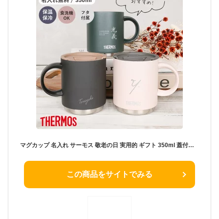
マグカップ 名入れ サーモス 敬老の日 実用的 ギフト 350ml 蓋付きあり ペア おそろい 真空断熱マグカップ JDS-351 thermos 保温 フタ付き ステンレスマグ 保温 保冷 ステンレスマグカップ プレゼント 名入れギフト 熱中症対策
この商品をサイトでみる