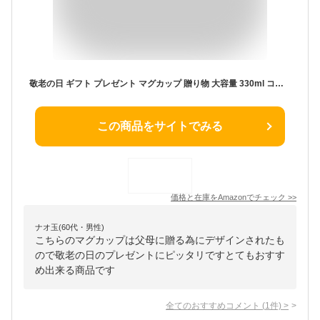
敬老の日 ギフト プレゼント マグカップ 贈り物 大容量 330ml コーヒーカップ 陶器 セラミック 感謝 母の日 父の日 誕生日 パーソナルギフト 敬老会 クリスマス 記念品 勤労感謝の日 御歳暮 父 母 祖父 祖母 上司 同僚 友人 お祝い 贈り物 おしゃれ かわいい マグ おもしろ コップ カップ コーヒー お茶 ジュース 食洗器応対
この商品をサイトでみる
価格と在庫を
Amazon
でチェック
>>
ナオ玉(60代・男性)
こちらのマグカップは父母に贈る為にデザインされたも
ので敬老の日のプレゼントにピッタリですとてもおすす
め出来る商品です
全てのおすすめコメント
(
1
件)
>