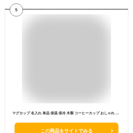
5
マグカップ 名入れ 単品 保温 保冷 木製 コーヒーカップ おしゃれ かわいい 両親 プレゼント スープカップ 彫刻名入れ 父の日 母の日 誕生日 プレゼント 名前入り おすすめ 記念品 キャンプ アウトドア コップ
この商品をサイトでみる