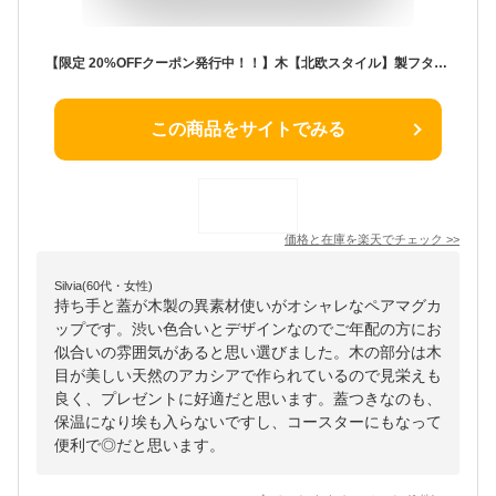
【限定 20%OFFクーポン発行中！！】木【北欧スタイル】製フタ付きマグカップ 白 黒 2色セット 人気！！ おしゃれ かわいい 落ち着く 大人ぽい 陶器 陶磁器 洋風 珈琲 ティー マグ セット モダン ペア ティーカップ 皿 ソーサー 楽しむ なごむ 重ねる 祝い 結婚 記念品 新生活
この商品をサイトでみる
価格と在庫を
楽天
でチェック
>>
Silvia(60代・女性)
持ち手と蓋が木製の異素材使いがオシャレなペアマグカ
ップです。渋い色合いとデザインなのでご年配の方にお
似合いの雰囲気があると思い選びました。木の部分は木
目が美しい天然のアカシアで作られているので見栄えも
良く、プレゼントに好適だと思います。蓋つきなのも、
保温になり埃も入らないですし、コースターにもなって
便利で◎だと思います。