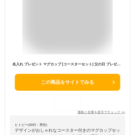
名入れ プレゼント マグカップ [コースターセット] 父の日 プレゼント 実用的 スタイルコーヒー レギュラー 250ml 父の日ギフト 記念品 日本製 誕生日 還暦祝い 敬老の日 キントー 名前入り 食洗機対応 おしゃれ 母の日 父の日 オーダー TICO ティコ
この商品をサイトでみる
価格と在庫を
楽天
でチェック
>>
ヒトピー(60代・男性)
デザインがおしゃれなコースター付きのマグカップセッ