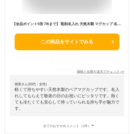
【全品ポイント5倍 7/6まで】 彫刻名入れ 天然木製 マグカップ 名入れ ペア セット 木製 カップ コップ カフェ シンプル プレゼント ギフト 和モダン 割れない 軽い 軽量 漆塗り 名入れ無料 送料無料 父の日 実用的 敬老の日 80代 祖父 祖母 孫から 2024
この商品をサイトでみる
価格と在庫を
楽天
でチェック
>>
桃実さん(50代・女性)
軽くて持ちやすい天然木製のペアマグカップです。名入
れしてもらえて敬老の日のお祝いにピッタリです。熱く
ても冷たくても安心して持っていられる持ち手が魅力で
す。
全てのおすすめコメント（2件）