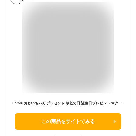
Livole おじいちゃん プレゼント 敬老の日 誕生日プレゼント マグカップ ステンレス 保冷 保温 蓋付き 真空断熱 マグ コップ コーヒーカップ 真空マグ ストロー付き コーヒー お茶 ジュース ビール お酒 母の日 記念日 ギフト 贈り物 「おじいちゃん いつも本当にありがとう」350ml 、1個入り、ダークブルー
この商品をサイトでみる