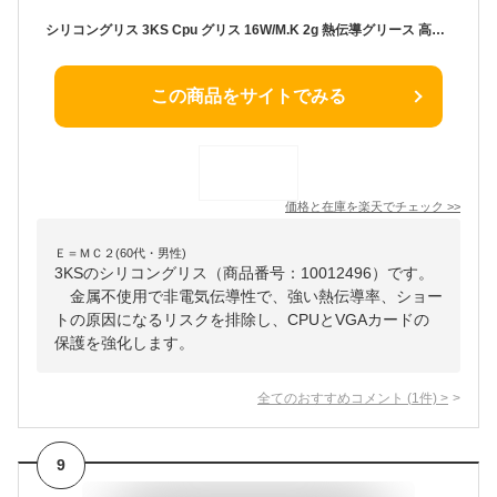
シリコングリス 3KS Cpu グリス 16W/M.K 2g 熱伝導グリース 高性能 熱伝導率 絶縁タイプ ヘラ付き 低粘度 耐久性 硅脂 サーマルグリス Pc IC Xobx Ps4 Thermal Paste シルバーグリス
この商品をサイトでみる
価格と在庫を
楽天
でチェック
>>
Ｅ＝ＭＣ２(60代・男性)
3KSのシリコングリス（商品番号：10012496）です。
金属不使用で非電気伝導性で、強い熱伝導率、ショー
トの原因になるリスクを排除し、CPUとVGAカードの
保護を強化します。
全てのおすすめコメント
(
1
件)
>
9