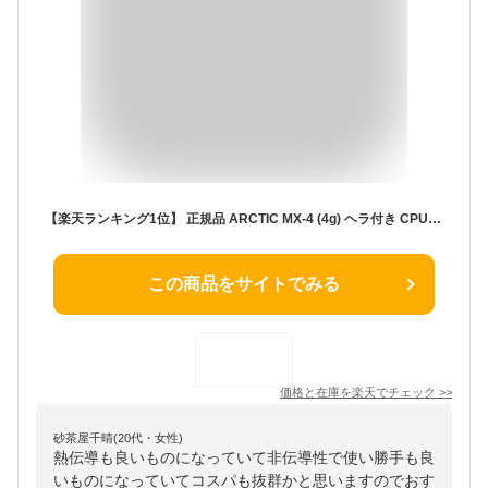
【楽天ランキング1位】 正規品 ARCTIC MX-4 (4g) ヘラ付き CPU グリス 熱伝導グリス 低熱抵抗 低粘性 長期不硬化 非導電性 サーマルコンパウンド シリコングリス
この商品をサイトでみる
価格と在庫を
楽天
でチェック
>>
砂茶屋千晴(20代・女性)
熱伝導も良いものになっていて非伝導性で使い勝手も良
いものになっていてコスパも抜群かと思いますのでおす