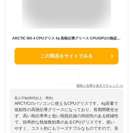
ARCTIC MX-4 CPUグリス 4g 高熱伝導グリース CPU/GPUの熱拡散効率向上 低熱抵抗 低粘性 長期不硬化 非導電性 サーマルコンパウンド シリコングリス CPUMX4 送料無料
この商品をサイトでみる
価格と在庫を
楽天
でチェック
>>
投人不知(80代以上・男性)
ARCTICのパソコンに使えるCPUグリスです。4g容量で
低粘性の高熱伝導グリースになっており、長期間硬化せ
ず、高い熱伝導率と低い熱抵抗値の持続性のある絶縁性
で、効率的な熱放散効果のあるCPUグリスです。使い
やすく、コスト的にもリーズナブルなものですので、良