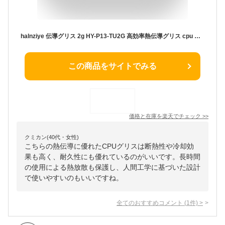
halnziye 伝導グリス 2g HY-P13-TU2G 高効率熱伝導グリス cpu グリス シリコーン シルバーグリス 絶縁 冷却グリス 耐久性 CPUファン冷却 pc gpu ps4 ps3
この商品をサイトでみる
価格と在庫を
楽天
でチェック
>>
クミカン(40代・女性)
こちらの熱伝導に優れたCPUグリスは断熱性や冷却効
果も高く、耐久性にも優れているのがいいです。長時間
の使用による熱放散も保護し、人間工学に基づいた設計
で使いやすいのもいいですね。
全てのおすすめコメント
(
1
件)
>