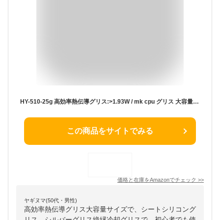
HY-510-25g 高効率熱伝導グリス:>1.93W / mk cpu グリス 大容量 グリス シートシリコングリス シルバーグリス 絶縁 冷却グリス 硅脂 pc gpu ps4 ps3
この商品をサイトでみる
価格と在庫を
Amazon
でチェック
>>
ヤギヌマ(50代・男性)
高効率熱伝導グリス大容量サイズで、シートシリコング
リス、シルバーグリス絶縁冷却グリスで、初心者でも使