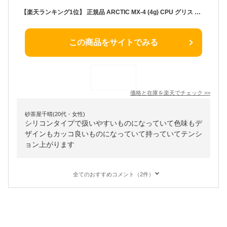
【楽天ランキング1位】 正規品 ARCTIC MX-4 (4g) CPU グリス 熱伝導グリス 低熱抵抗 低粘性 長期不硬化 非導電性 サーマルコンパウンド シリコングリス 送料無料
この商品をサイトでみる
価格と在庫を
楽天
でチェック
>>
砂茶屋千晴(20代・女性)
シリコンタイプで扱いやすいものになっていて色味もデ
ザインもカッコ良いものになっていて持っていてテンシ
ョン上がります
全てのおすすめコメント（2件）