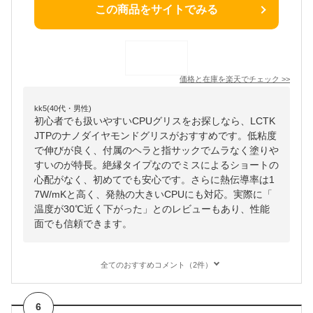
この商品をサイトでみる
価格と在庫を
楽天
でチェック
>>
kk5(40代・男性)
初心者でも扱いやすいCPUグリスをお探しなら、LCTK
JTPのナノダイヤモンドグリスがおすすめです。低粘度
で伸びが良く、付属のヘラと指サックでムラなく塗りや
すいのが特長。絶縁タイプなのでミスによるショートの
心配がなく、初めてでも安心です。さらに熱伝導率は1
7W/mKと高く、発熱の大きいCPUにも対応。実際に「
温度が30℃近く下がった」とのレビューもあり、性能
面でも信頼できます。
全てのおすすめコメント（2件）
6