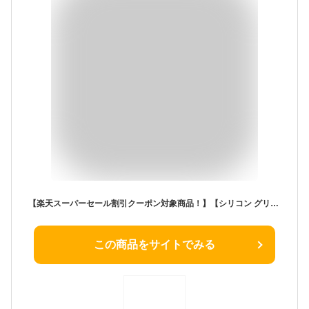
【楽天スーパーセール割引クーポン対象商品！】【シリコン グリス CPU グリス サーマル グリス 3g 熱 伝導率 4.8W/mx 2本 CPUグリス シリコングリス サーマルグリス ヒートシンク 3g 高性能高品質
この商品をサイトでみる