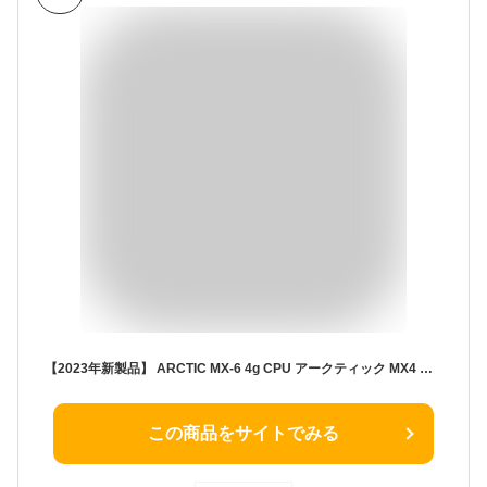
【2023年新製品】 ARCTIC MX-6 4g CPU アークティック MX4 グリス グリース 熱伝導グリス 低熱抵抗 低粘性 長期不硬化 非導電性 サーマルコンパウンド ペースト シリコングリス カーボンベース ヒートシンクペースト CPU 冷却グリス 冷却 冷却グリース
この商品をサイトでみる