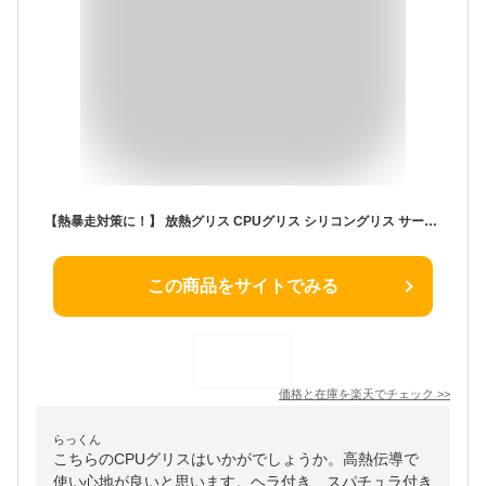
【熱暴走対策に！】 放熱グリス CPUグリス シリコングリス サーマルグリス ヒートシンク PC 高熱伝導 12.8.W/m-K ヘラ付 スパチュラ付 TG-1 Skynew
この商品をサイトでみる
価格と在庫を
楽天
でチェック
>>
らっくん
こちらのCPUグリスはいかがでしょうか。高熱伝導で
使い心地が良いと思います。ヘラ付き、スパチュラ付き