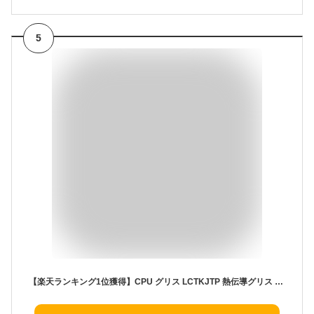
5
【楽天ランキング1位獲得】CPU グリス LCTKJTP 熱伝導グリス 17W/M.K 3g 高性能 Thermal Paste 絶縁 【ヘラ 指サック付き】 シルバーグリス ナノダイヤモンドグリス 低粘度 耐久性 カーボンベース