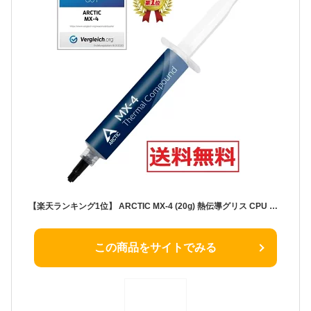
【楽天ランキング1位】 ARCTIC MX-4 (20g) 熱伝導グリス CPU グリス 低熱抵抗 低粘性 長期不硬化 非導電性 サーマルコンパウンド シリコングリス
この商品をサイトでみる