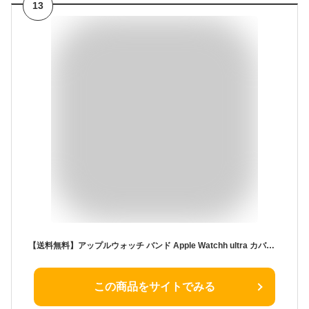
13
【送料無料】アップルウォッチ バンド Apple Watchh ultra カバー ベルト ケース 一体型 iWatch 49mm シリコン ステンレス セット おしゃれ 防水 スポーツ クリア 高級 メンズ 人工ダイヤ
この商品をサイトでみる