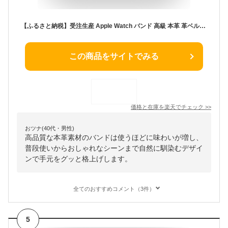
【ふるさと納税】受注生産 Apple Watch バンド 高級 本革 革ベルト DORRYS 土井宏一※Apple Watch本体は付いておりません※ 鳥取県南部町 アップルウォッチ スマートウォッチ 革 アクセサリー おしゃれ ベルト
この商品をサイトでみる
価格と在庫を
楽天
でチェック
>>
おツナ(40代・男性)
高品質な本革素材のバンドは使うほどに味わいが増し、
普段使いからおしゃれなシーンまで自然に馴染むデザイ
ンで手元をグッと格上げします。
全てのおすすめコメント（3件）
5