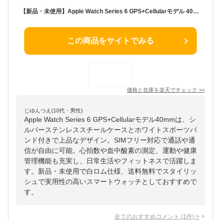
【新品・未使用】Apple Watch Series 6 GPS+Cellularモデル 40mm M06T3J/A シルバーステンレススチールケースとホワイトスポーツバンド SIMフリー バンド付き 利用制限—(白ロム) 送料無料
この商品をサイトでみる
価格と在庫を
楽天
でチェック
>>
じゆんつえ(10代・男性)
Apple Watch Series 6 GPS+Cellularモデル40mmは、シ
ルバーステンレススチールケースとホワイトスポーツバ
ンド付きで上品なデザイン。SIMフリー対応で通話や通
信が自由に可能。心拍数や血中酸素の測定、運動や健康
管理機能も充実し、日常生活やフィットネスで活躍しま
す。新品・未使用で白ロム仕様、送料無料でスタイリッ
シュで実用性の高いスマートウォッチとしておすすめで
す。
全てのおすすめコメント
(
1
件)
>