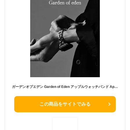
ガーデンオブエデン Garden of Eden アップルウォッチバンド Apple WATCH BAND シルバー925 ジュエリー アクセサリー メンズ レディース ED-WB004 ED-WB008 ED-WB0090408 ギフト
この商品をサイトでみる