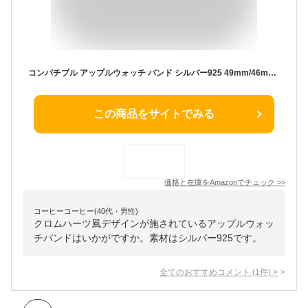
コンパチブル アップルウォッチ バンド シルバー925 49mm/46mm/45mm/44mm 喜平チェーンブレスレット apple watch メンズ 銀製 (ショートサイズ)
この商品をサイトでみる
価格と在庫を
Amazon
でチェック
>>
コーヒーコーヒー(40代・男性)
クロムハーツ風デザインが施されているアップルウォッ
チバンドはいかがですか。素材はシルバー925です。
全てのおすすめコメント
(
1
件)
>