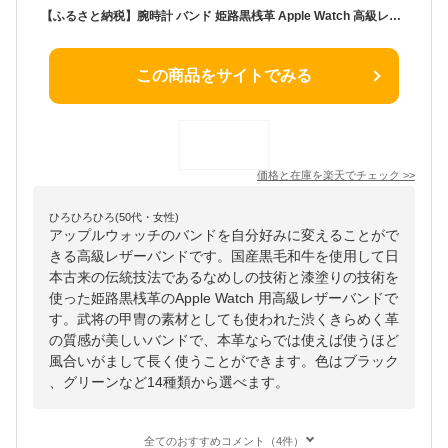
【ふるさと納税】腕時計 バンド 姫路黒桟革 Apple Watch 高級レザーバンド 45mm 替えベルト 革 レザーバンド アップルウォッチ スマートウォッチ 交換 交換ベルト 替えバンド
この商品をサイトでみる
価格と在庫を
楽天
でチェック
>>
ひろひろひろ(50代・女性)
アップルウォッチのバンドを自分好みに変えることがで
きる高級レザーバンドです。国産黒毛和牛を使用して日
本古来の伝統技法であるなめしの技術と漆塗りの技術を
使った姫路黒桟革のApple Watch 用高級レザーバンドで
す。武将の甲冑の素材としても使われた渋くきらめく革
の質感が美しいバンドで、本革ならでは使えば使うほど
風合いがまして長く使うことができます。色はブラック
、グリーンなど14種類から選べます。
全てのおすすめコメント（4件）