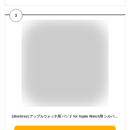
3
[diosbras] アップルウォッチ用 バンド for Apple Watch用 シルバー925 バンド ブレス 喜平チェーン メンズ apple watch用 高級 一体型 高級ベルト ベルト 42mm/44mm/45mm/46mm/49mm Series10/9/SE/8/7/6/5/4/3/2/1に対応