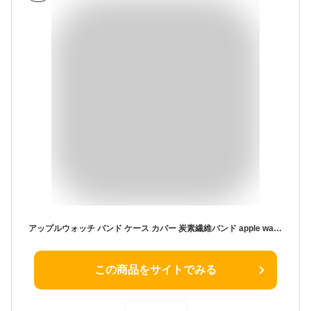
アップルウォッチ バンド ケース カバー 炭素繊維バンド apple watch Ultra1/2/3 交換用バンド ステンレス ケース カバー メンズ apple watch 高級 一体型 バンド 高級ベルト ベルト 49mm シリーズ おしゃれ apple watch 炭素繊維カバーバンド レザー メンズ
この商品をサイトでみる