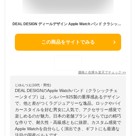
DEAL DESIGN ディールデザイン Apple Watch バンド クラシックチェーンタイプ アップルウォッチ ベルト 取替 カスタム シルバー 925 ギフト アクセサリー メンズ レディース 男性用 女性用 ロック バイカー 人気 老舗 国産 ブランド 彼氏 彼女
この商品をサイトでみる
価格と在庫を
楽天
でチェック
>>
じゆんつえ(10代・男性)
DEAL DESIGNのApple Watchバンド（クラシックチェ
ーンタイプ）は、シルバー925製の重厚感あるデザイン
で、他と差がつくラグジュアリーな逸品。ロックやバイ
カースタイルを好む男女に人気で、アクセサリー感覚で
楽しめるのが魅力。日本の老舗ブランドならではの精巧
な作りで、耐久性・高級感ともに抜群。カスタム感覚で
Apple Watchを自分らしく演出でき、ギフトにも最適な
注目の国産ベルトです