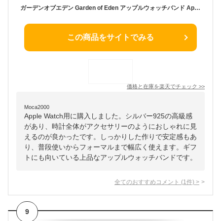
ガーデンオブエデン Garden of Eden アップルウォッチバンド Apple WATCH BAND シルバー925 ジュエリー アクセサリー メンズ レディース ED-WB004 ED-WB008 ED-WB0090408 ギフト
この商品をサイトでみる
価格と在庫を
楽天
でチェック
>>
Moca2000
Apple Watch用に購入しました。シルバー925の高級感
があり、時計全体がアクセサリーのようにおしゃれに見
えるのが良かったです。しっかりした作りで安定感もあ
り、普段使いからフォーマルまで幅広く使えます。ギフ
トにも向いている上品なアップルウォッチバンドです。
全てのおすすめコメント
(
1
件)
>
9