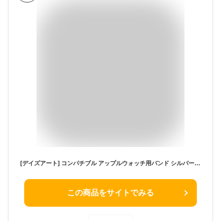
[デイズアート] コンパチブル アップルウォッチ用バンド シルバー925 49mm/46mm/45mm/44mm 喜平チェーンブレス ナスカン止め メンズ 銀製
この商品をサイトでみる