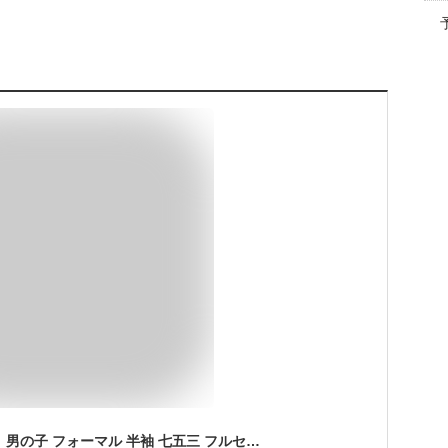
【 2000円ポッキリ 】 男の子 フォーマル 半袖 七五三 フルセット 3歳 5歳 7歳 シャツ 100cm ハーフパンツ 半ズボン 夏 ピアノ 演奏会 80 90 130 子供服 スーツ パンツ ベスト 70 100 120 子供 スーツベスト ベビー 男子 結婚式 小学生 誕生日 発表会 撮影 子ども tdm