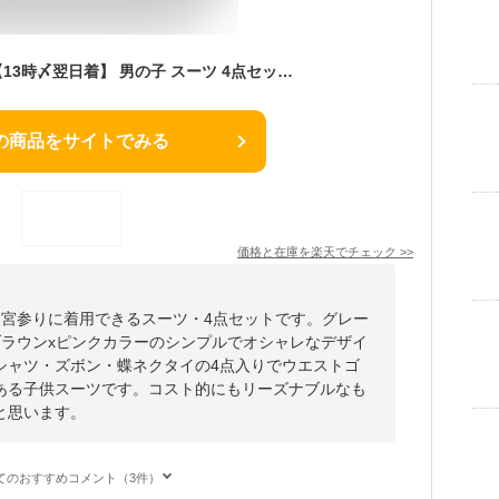
【15日限定P10倍】【13時〆翌日着】 男の子 スーツ 4点セット キッズ フォーマル 子供 キッズスーツ 結婚式 お呼ばれ 発表会 子供服 長袖 お食い初め 入園式 卒園式 入学式 ベビー 誕生日 幼児 0歳 1歳 2歳 3歳 4歳 5歳 80 90 100 cm 【交換再送料無料】
の商品をサイトでみる
価格と在庫を
楽天
でチェック
>>
お宮参りに着用できるスーツ・4点セットです。グレー
/ブラウンxピンクカラーのシンプルでオシャレなデザイ
シャツ・ズボン・蝶ネクタイの4点入りでウエストゴ
ある子供スーツです。コスト的にもリーズナブルなも
と思います。
てのおすすめコメント（3件）