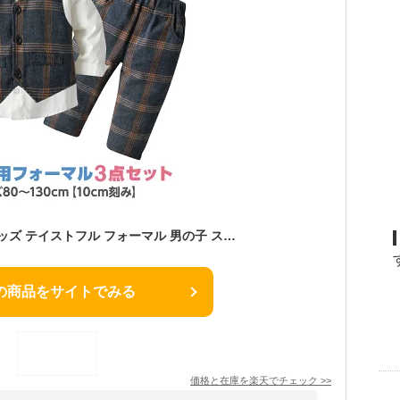
【13時〆翌日着】 キッズ テイストフル フォーマル 男の子 スーツ シャツ セット 子供スーツ キッズスーツ おしゃれ 子供服 子供 結婚式 お呼ばれ 誕生日 お宮参り 記念撮影 小学生 かっこいい 1歳 2歳 3歳 4歳 5歳 洋装 衣装 葬式 幼児 誕生日
の商品をサイトでみる
価格と在庫を
楽天
でチェック
>>