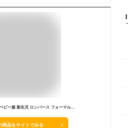
蝶ネクタイ くまの耳 ベビー服 新生児 ロンパース フォーマル 男の子 カバーオール 長袖 綿100%に近い 春夏 春秋用 赤ちゃん チェック 重ね着風 ベスト 冠婚葬祭 結婚式 保育園 卒園式 入園式 入園準備 お宮参り 1歳 お出かけ 出産祝い 6ヶ月 おしゃれ 50cm 60 70cm 80 90
の商品をサイトでみる