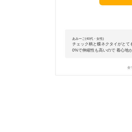
あみーご(40代・女性)
チェック柄と蝶ネクタイがとて
0%で伸縮性も高いので 着心地
全