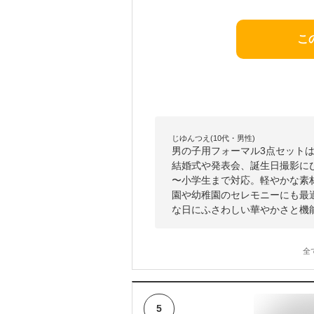
こ
じゆんつえ(10代・男性)
男の子用フォーマル3点セット
結婚式や発表会、誕生日撮影にぴ
〜小学生まで対応。軽やかな素
園や幼稚園のセレモニーにも最
な日にふさわしい華やかさと機
全
5