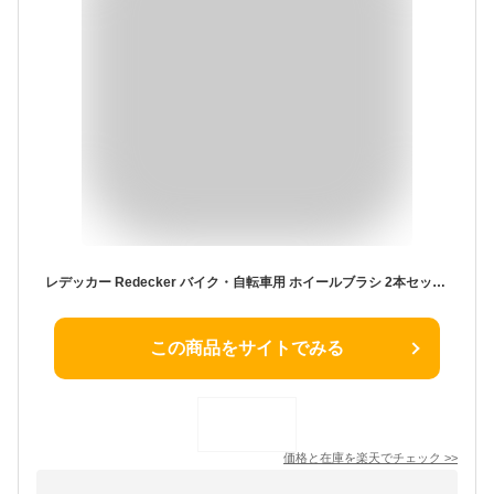
レデッカー Redecker バイク・自転車用 ホイールブラシ 2本セット ドイツ製 高品質 ハンドメイド 天然素材 生活道具 エコ 手仕事 サステナブル ナチュラル 生活雑貨 お掃除用品 日用品 生活用品 インテリア ホイール 洗車用品 自動車
この商品をサイトでみる
価格と在庫を
楽天
でチェック
>>