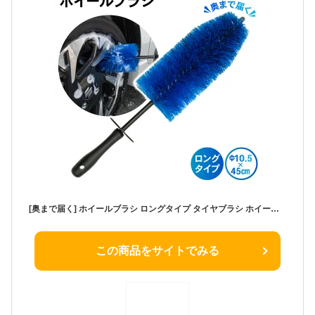
[奥まで届く] ホイールブラシ ロングタイプ タイヤブラシ ホイール ブラシ 車 手洗い 洗車 グッズ 洗車用品 道具 バイク 自転車 軽 普通車 トラック やわらか 柔らか 全長45cm 直径10.5cm カー用品 ブルー 青 クラフトワークス CRAFTWORKS
この商品をサイトでみる