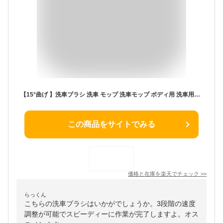
【15°曲げ 】洗車ブラシ 洗車 モップ 洗車モップ ボディ用 洗車用品 伸縮柄付き アルミニウム 3段階調整 柔らかい 回転 自動車 屋根大型用洗車 クリーニングブラシ 洗車道具 車掃除ブラシ 傷つかない 超極細繊維 カー用品 洗車グッズ 超吸水 車内 外壁掃除 SUV
この商品をサイトでみる
価格と在庫を
楽天
でチェック
>>
らっくん
こちらの洗車ブラシはいかがでしょうか。3段階の速度
調整が可能でスピーディーに作業が完了しますよ。オス