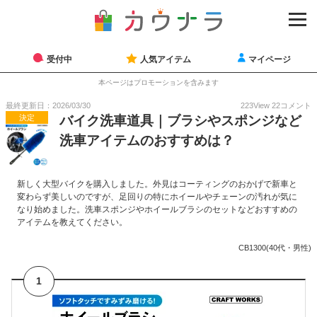
受付中
人気アイテム
マイページ
本ページはプロモーションを含みます
最終更新日：2026/03/30
223
View
22
コメント
決定
バイク洗車道具｜ブラシやスポンジなど
洗車アイテムのおすすめは？
新しく大型バイクを購入しました。外見はコーティングのおかげで新車と
変わらず美しいのですが、足回りの特にホイールやチェーンの汚れが気に
なり始めました。洗車スポンジやホイールブラシのセットなどおすすめの
アイテムを教えてください。
CB1300(40代・男性)
1