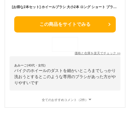
[お得な2本セット] ホイールブラシ 大小2本 ロング ショート ブラシ タイヤ ホイール 車 手洗い 洗車 グッズ 洗車用品 道具 バイク 自転車 軽 普通車 トラック やわらか 柔らか 全長45cm 43cm カー用品 ブルー 青 クラフトワークス CRAFTWORKS
この商品をサイトでみる
価格と在庫を
楽天
でチェック
>>
あみーご(40代・女性)
バイクのホイールのダストを細かいところまでしっかり
洗おうとするとこのような専用のブラシがあった方がや
りやすいです
全てのおすすめコメント（2件）