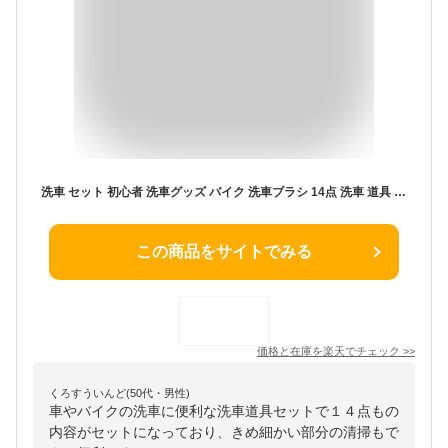
洗車 セット 初心者 洗車グッズ バイク 洗車ブラシ 14点 洗車 道具 スポンジ 自転車 車 洗車セット タオル グローブ タイヤブラシ ワックススポンジ 豚毛 5本 高級 洗車道具 洗車用品 乾拭き 水拭き 水切り 水滴 車 カー用品 隙間掃除 エアコン掃除
この商品をサイトでみる
価格と在庫を
楽天
でチェック
>>
くろすういんど(50代・男性)
車やバイクの洗車に便利な洗車道具セットで１４点もの
内容がセットになっており、きめ細かい部分の清掃もで