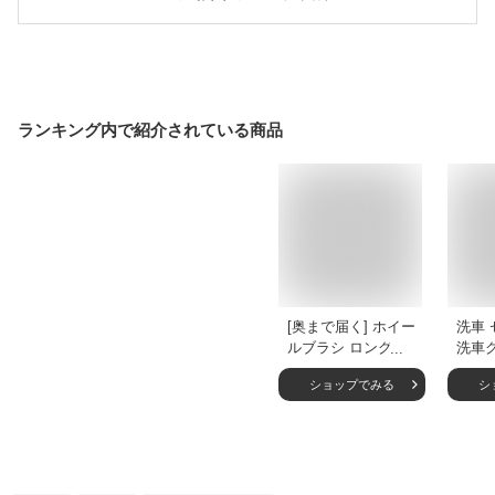
ランキング内で紹介されている商品
[奥まで届く] ホイー
洗車 
ルブラシ ロングタ
洗車
イプ タイヤブラシ
洗車ブ
ショップでみる
シ
ホイール ブラシ 車
車 道
手洗い 洗車 グッズ
転車 
洗車用品 道具 バイ
タオル
ク 自転車 軽 普通車
イヤ
トラック やわらか
ススポ
柔らか 全長45cm
本 高