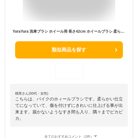
YuraYura 洗車ブラシ ホイール用 長さ42cm ホイールブラシ 柔らかい タイヤ掃除 ホイール 洗車道具 ホイールクリーニングブラシ 隙間ピカピカ 傷つかない バイクや部屋の掃除等も使用可能 滑り止めハンドル 洗浄工具 (ブルー)
類似商品を探す
桃実さん(50代・女性)
こちらは、バイクのホィールブラシです。柔らかい仕立
てになっていて、傷を付けずにきれいに仕上げる事が出
来ます。届かないようなすき間も入り、隅々までピカピ
カ。
全てのおすすめコメント（2件）