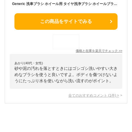
Generic 洗車ブラシ ホイール用 タイヤ洗浄ブラシ ホイールブラシ ラクラク洗浄 洗車用品 ブラック タイヤ掃除 ホイール 洗車道具 傷のない 隙間掃除 多用途 タイヤブラシ洗浄工具用
この商品をサイトでみる
価格と在庫を
楽天
でチェック
>>
あかり(40代・女性)
砂や泥の汚れを落とすときにはゴシゴシ洗いやすい大き
めなブラシを使うと良いですよ。ボディを傷つけないよ
うにたっぷり水を使いながら洗い流すのがポイント。
全てのおすすめコメント
(
1
件)
>