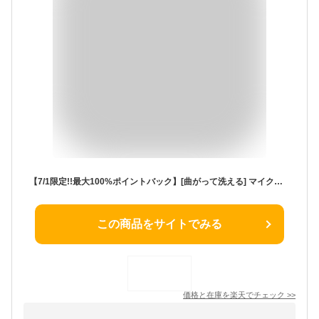
【7/1限定!!最大100%ポイントバック】[曲がって洗える] マイクロファイバー 洗車ブラシ ホイールブラシ ロングタイプ 洗車 タイヤ ホイール ブラシ 車 トラック グッズ 用品 バイク 柔らか 選べる 5色 全長40cm 青 黒 緑 橙色 クラフトワークス craftworks
この商品をサイトでみる
価格と在庫を
楽天
でチェック
>>