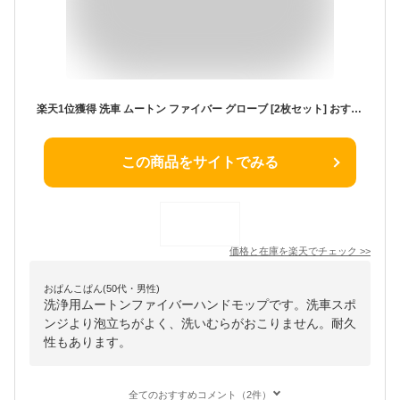
楽天1位獲得 洗車 ムートン ファイバー グローブ [2枚セット] おすすめ 便利な洗車グッズ 洗車 スポンジ ミット 道具 シャンプー 手洗い 自動車 バイク カー用品 洗浄用 ハンドモップ |L
この商品をサイトでみる
価格と在庫を
楽天
でチェック
>>
おぱんこぱん(50代・男性)
洗浄用ムートンファイバーハンドモップです。洗車スポ
ンジより泡立ちがよく、洗いむらがおこりません。耐久
性もあります。
全てのおすすめコメント（2件）