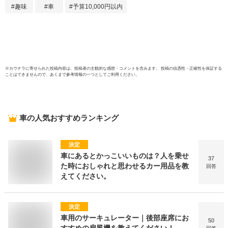
趣味
車
予算10,000円以内
直径10.5cm カー用
車用品
品 ブルー 青 クラフ
き 水
トワークス
カー
CRAFTWORKS
エア
※
カウナラ
に寄せられた投稿内容は、投稿者の主観的な感想・コメントを含みます。 投稿の信憑性・正確性を保証する
ことはできませんので、あくまで参考情報の一つとしてご利用ください。
車
の人気おすすめランキング
決定
車にあるとかっこいいものは？人を乗せ
37
た時におしゃれと思わせるカー用品を教
回答
えてください。
決定
車用のサーキュレーター｜後部座席にお
50