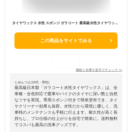
タイヤワックス 水性 スポンジ ガラコート 最高級水性タイヤワックス 日本製 全車種全色対応 タイヤ ワックス 車のタイヤ 艶出し ツヤ出し 愛車 バイク タイヤワックススポンジ タイヤクリーナー 洗車 簡単 洗車用品 洗車道具 洗車グッズ おすすめ メンテナンス 送料無料
この商品をサイトでみる
価格と在庫を
楽天
でチェック
>>
じゆんつえ(10代・男性)
最高級日本製「ガラコート水性タイヤワックス」は、全
車種・全色対応で愛車やバイクのタイヤに深い艶と自然
なツヤを実現。専用スポンジ付きで簡単塗布でき、タイ
ヤクリーナー効果も抜群。水性だから環境に優しく、洗
車時のメンテナンスも手軽に行えます。耐久性が高く長
持ちし、プロ仕様の仕上がりを自宅で簡単に。送料無料
でコスパも最高の洗車グッズです。