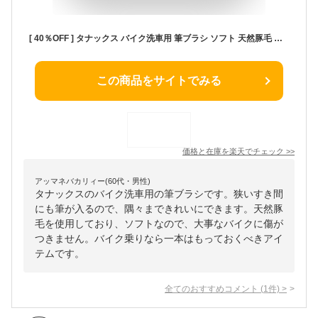
[ 40％OFF ] タナックス バイク洗車用 筆ブラシ ソフト 天然豚毛 ピットギア クリーニング 油汚れ 足回り メンテナンス TANAX PG293 バイク用品 洗車用品 メンテナンスグッズ 傷つかない 鍵穴 単車 掃除 隙間 はけ 刷毛 ふで
この商品をサイトでみる
価格と在庫を
楽天
でチェック
>>
アッマネバカリィー(60代・男性)
タナックスのバイク洗車用の筆ブラシです。狭いすき間
にも筆が入るので、隅々まできれいにできます。天然豚
毛を使用しており、ソフトなので、大事なバイクに傷が
つきません。バイク乗りなら一本はもっておくべきアイ
テムです。
全てのおすすめコメント
(
1
件)
>