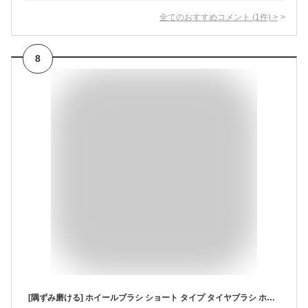
全てのおすすめコメント
(
1
件)
>
8
[隅ずみ磨ける] ホイールブラシ ショート タイプ タイヤブラシ ホイール ブラシ 車 手洗い 洗車 グッズ 洗車用品 道具 バイク 自転車 軽 普通車 トラック やわらか 柔らか 全長43cm 直径6.5cm カー用品 クラフトワークス CRAFTWORKS ブルー 青