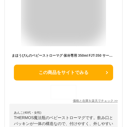
まほうびんのベビーストローマグ 保冷専用 350ml FJT-350 サーモス | thermos 350 ベビーマグ マグ ストローマグ キッズ 子ども ベビー 保冷水筒 男の子 女の子 赤ちゃん ストロー付き スペアストロー かわいい 水分補給 暑さ対策 1歳 2歳 保育園 ワンタッチ ハンドル付き
この商品をサイトでみる
価格と在庫を
楽天
でチェック
>>
あんこ(40代・女性)
THERMOS魔法瓶のベビーストローマグです。飲み口と
パッキンが一体の構造なので、付けやすく、外しやすい