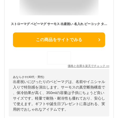
ストローマグ ベビーマグ サーモス 出産祝い 名入れ ピーコック タイプが選べる ベビー 水筒 ベビーマグ 子供 350ml 410ml イニシャル お名前入り 魔法びん 真空断熱 THERMOS 保冷専用 軽量 耐熱 耐冷 ボトル ギフト 誕生日 プレゼント 母の日 実用的
この商品をサイトでみる
価格と在庫を
楽天
でチェック
>>
あならさや(40代・男性)
出産祝いにぴったりのベビーマグは、名前やイニシャル
入りで特別感を演出します。サーモスの真空断熱構造で
、保冷効果が高く、350mlの容量は子供にちょうど良い
サイズです。軽量で耐熱・耐冷性も優れており、安心し
て使えます。ギフトや誕生日プレゼントに喜ばれる、実
用的でおしゃれなアイテムです。