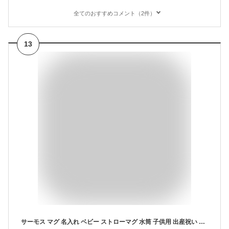
全てのおすすめコメント（2件）
13
サーモス マグ 名入れ ベビー ストローマグ 水筒 子供用 出産祝い キッズ 子供 魔法びん プレゼント 名前入り ギフト 男の子 女の子 赤ちゃん 290ml FFH-290ST THERMOS 5ヶ月 8ヶ月 9ヵ月 1歳 2歳 3歳 幼稚園 保育園 お出かけ 熱中症 対策 ステンレス 保冷 真空断熱 魔法瓶