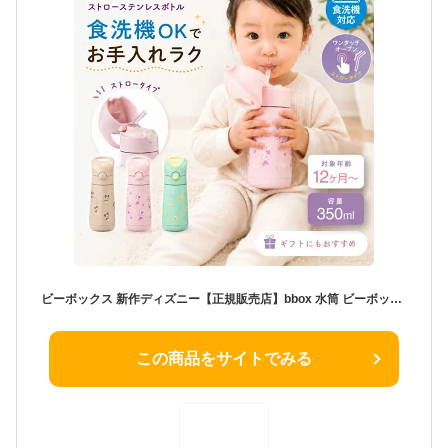
ビーボックス 新作ディズニー【正規販売店】bbox 水筒 ビーボックス ステンレス水筒 ストロータイプ ストローボトル 350ml 保冷 保温 食洗機対応 子供 キッズ 1歳 2歳 3歳 保育園 幼稚園 入園準備 マイボトル 魔法瓶 b.box 本体 OP:ストロートップ 肩がけ ギフト プレゼント
この商品をサイトでみる