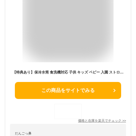
【特典あり】保冷水筒 食洗機対応 子供 キッズ ベビー 入園 ストローマグ ストロー水筒 350ml 保冷水筒 魔法瓶 真空断熱 ワンタッチ 持ち手付き 底カバー付き 漏れにくい 軽い 軽量 洗いやすい 丸洗い 赤ちゃん 幼児 かわいい ボトル 0歳 1歳 2歳 ピーコック魔法瓶
この商品をサイトでみる
価格と在庫を
楽天
でチェック
>>
だんごっ鼻