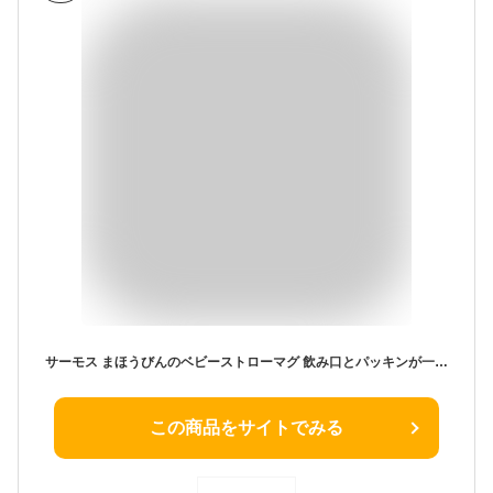
サーモス まほうびんのベビーストローマグ 飲み口とパッキンが一体 350ml ベージュ 保冷専用 FJT-350 BE
この商品をサイトでみる