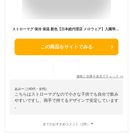
ストローマグ 保冷 保温 新色【日本総代理店 メロウェア】入園準備 保育園 幼稚園 サーモボトル meroware ベビー マグボトル 270ml 9カ月 水筒 魔法瓶 1歳 2歳 3歳 漏れにくい 幼児用 男の子 女の子 MATT くすみカラー 出産祝い
この商品をサイトでみる
価格と在庫を
楽天
でチェック
>>
あみーご(40代・女性)
こちらはストローマグなので小さな子供でも自分で飲み
やすいですし、両手で持てるデザインで安定しています
。
全てのおすすめコメント（2件）