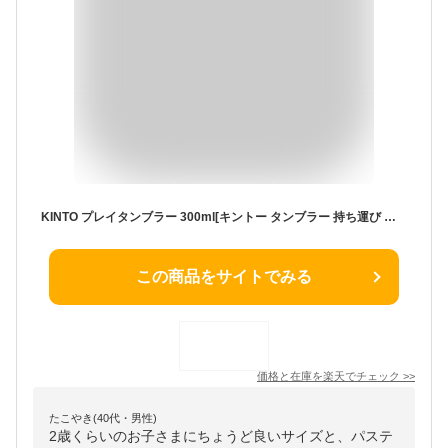
KINTO プレイタンブラー 300ml[キントー タンブラー 持ち運び ストロー付き ストロー 子供 水筒 保冷 子ども キッズ 保育園 幼稚園 1歳 2歳 3歳 マグボトル 保冷水筒 幼児 こども ステンレス]
この商品をサイトでみる
価格と在庫を
楽天
でチェック
>>
たこやき(40代・男性)
2歳くらいのお子さまにちょうど良いサイズと、パステ