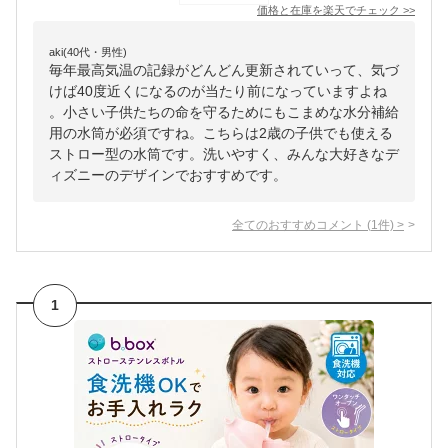
価格と在庫を
楽天
でチェック
>>
aki(40代・男性)
毎年最高気温の記録がどんどん更新されていって、気づ
けば40度近くになるのが当たり前になっていますよね
。小さい子供たちの命を守るためにもこまめな水分補給
用の水筒が必須ですね。こちらは2歳の子供でも使える
ストロー型の水筒です。洗いやすく、みんな大好きなデ
ィズニーのデザインでおすすめです。
全てのおすすめコメント
(
1
件)
>
1