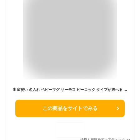
出産祝い 名入れ ベビーマグ サーモス ピーコック タイプが選べる ストローマグ 水筒 ベビー 子供 350ml 410ml シマエナガ デザイン お名前 魔法びん THERMOS 保冷専用 かわいい しまえなが ボトル ギフト 誕生日 プレゼント 母の日 実用的
この商品をサイトでみる
価格と在庫を
楽天
でチェック
>>