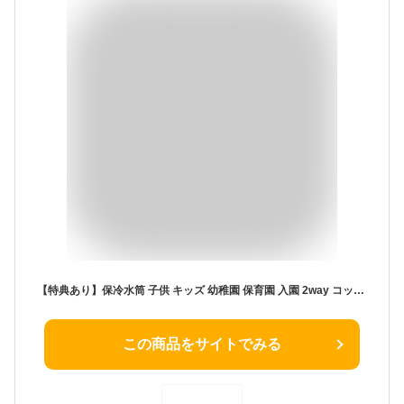
【特典あり】保冷水筒 子供 キッズ 幼稚園 保育園 入園 2way コップ付き 直飲み 450ml 490ml 保温 保冷 小学校 魔法瓶 真空断熱 ワンタッチ 肩紐付き 紐 軽い 軽量 洗いやすい 2歳 3歳 4歳 5歳 女の子 男の子 子ども かわいい 約500ml 対応 ピーコック魔法瓶 ASN-W50
この商品をサイトでみる