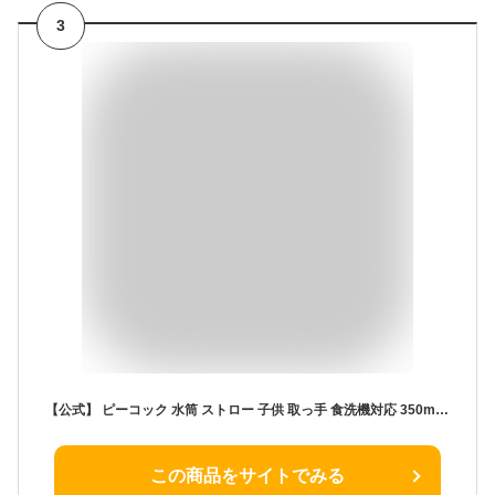
3
【公式】 ピーコック 水筒 ストロー 子供 取っ手 食洗機対応 350ml ステンレス ストローマグ 1歳 2歳 保冷 ハンドル ベビーマグ マグ 赤ちゃん 子ども 魔法瓶 高齢者 介護 持ちやすい 洗いやすい 保育園 女の子 男の子 かわいい 出産祝い 誕生日 プレゼント ギフト APB-R35
この商品をサイトでみる