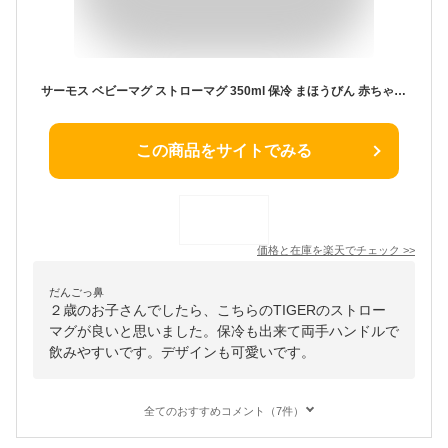
サーモス ベビーマグ ストローマグ 350ml 保冷 まほうびん 赤ちゃん 保育園 子供 シンプル 9か月から 1歳 2歳 ワンタッチ ハンドル付き ベビー 水筒 ミント ピンク ベージュ FJT-350
この商品をサイトでみる
価格と在庫を
楽天
でチェック
>>
だんごっ鼻
２歳のお子さんでしたら、こちらのTIGERのストロー
マグが良いと思いました。保冷も出来て両手ハンドルで
飲みやすいです。デザインも可愛いです。
全てのおすすめコメント（7件）