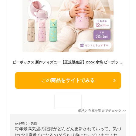
ビーボックス 新作ディズニー【正規販売店】bbox 水筒 ビーボックス ステンレス水筒 ストロータイプ ストローボトル 350ml 保冷 保温 食洗機対応 子供 キッズ 1歳 2歳 3歳 保育園 幼稚園 入園準備 マイボトル 魔法瓶 b.box 本体 OP:ストロートップ 肩がけ ギフト プレゼント
この商品をサイトでみる
価格と在庫を
楽天
でチェック
>>
aki(40代・男性)
毎年最高気温の記録がどんどん更新されていって、気づ
けば40度近くになるのが当たり前になっていますよね