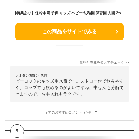
【特典あり】保冷水筒 子供 キッズ ベビー 幼稚園 保育園 入園 2way ストローマグ ストロー水筒 コップ水筒 コップ付き 400ml 360ml 保冷 保温 魔法瓶 真空断熱 ワンタッチ 肩紐付き 軽い 洗いやすい かわいい 子ども 女の子 男の子 1歳 2歳 3歳 4歳 ピーコック ASK-W41
この商品をサイトでみる
価格と在庫を
楽天
でチェック
>>
レオタン(60代・男性)
ピーコックのキッズ用水筒です。ストロー付で飲みやす
く、コップでも飲めるのがよいですね。中せんも分解で
きますので、お手入れもラクです。
全てのおすすめコメント（4件）
5