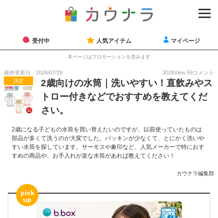
受付中
人気アイテム
マイページ
本ページはプロモーションを含みます
最終更新日：2026/07/29
3028
View
59
コメント
決定
2歳向けの水筒｜洗いやすい！直飲みやス
トロー付きなどでおすすめを教えてくだ
さい。
2歳になる子どもの水筒を買い替えたいのですが、以前使っていたものは
部品が多くて洗うのが大変でした。パッキンが少なくて、とにかく洗いや
すい水筒を探しています。サーモスや象印など、人気メーカーで特におす
すめの商品や、お手入れが楽な水筒があれば教えてください！
カウナラ編集部
pick
up