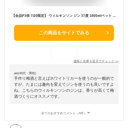
【全品P3倍 7/20限定】 ウィルキンソン ジン 37度 1800mlペット 1.8L国産 WILKINSON GINウイルキンソン ウヰルキンソン 大容量 業務用 ソーダ割 手作り 梅酒 長S
この商品をサイトでみる
価格と在庫を
楽天
でチェック
>>
aki(40代・男性)
手作り梅酒と言えばホワイトリカーを使うのが一般的で
すが、たまには趣向を変えてジンを使うのも良いですよ
ね。こちらのウィルキンソンのジンは、香りが高くて梅
酒づくりにオススメです。
全てのおすすめコメント（4件）