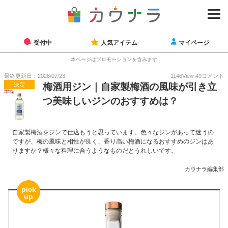
受付中
人気アイテム
マイページ
本ページはプロモーションを含みます
最終更新日：2026/07/23
1146
View
49
コメント
決定
梅酒用ジン｜自家製梅酒の風味が引き立
つ美味しいジンのおすすめは？
自家製梅酒をジンで仕込もうと思っています。色々なジンがあって迷うの
ですが、梅の風味と相性が良く、香り高い梅酒になるおすすめのジンはあ
りますか？様々な料理に合うようなものだとうれしいです。
カウナラ編集部
pick
up