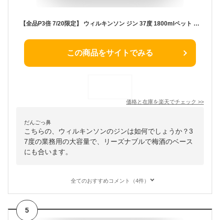
【全品P3倍 7/20限定】 ウィルキンソン ジン 37度 1800mlペット 1.8L 国産 WILKINSON GINウイルキンソン ウヰルキンソン 大容量 業務用 ソーダ割 手作り 梅酒 長S
この商品をサイトでみる
価格と在庫を
楽天
でチェック
>>
だんごっ鼻
こちらの、ウィルキンソンのジンは如何でしょうか？3
7度の業務用の大容量で、リーズナブルで梅酒のベース
にも合います。
全てのおすすめコメント（4件）
5