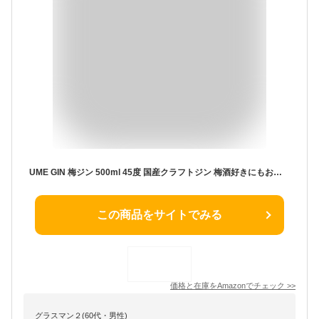
UME GIN 梅ジン 500ml 45度 国産クラフトジン 梅酒好きにもおすすめ ギフト Motoki蒸研 Ume Domaine ARIMOTO 有本農園 こみや酒店限定
この商品をサイトでみる
価格と在庫を
Amazon
でチェック
>>
グラスマン２(60代・男性)