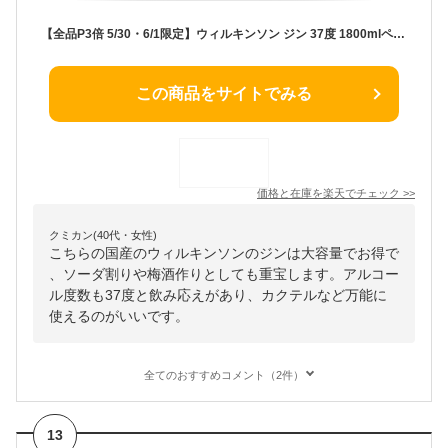
【全品P3倍 5/30・6/1限定】ウィルキンソン ジン 37度 1800mlペット 1.8L 国産 WILKINSON GINウイルキンソン ウヰルキンソン 大容量 業務用 ソーダ割 手作り 梅酒 長S
この商品をサイトでみる
価格と在庫を
楽天
でチェック
>>
クミカン(40代・女性)
こちらの国産のウィルキンソンのジンは大容量でお得で
、ソーダ割りや梅酒作りとしても重宝します。アルコー
ル度数も37度と飲み応えがあり、カクテルなど万能に
使えるのがいいです。
全てのおすすめコメント（2件）
13