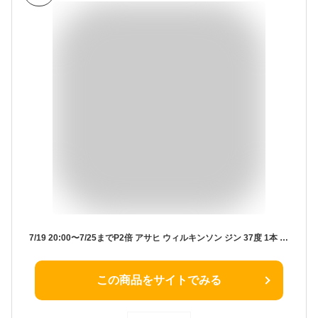
7/19 20:00〜7/25までP2倍 アサヒ ウィルキンソン ジン 37度 1本 PET 1800ml【ご注文は2ケース(12本)まで同梱可能】
この商品をサイトでみる