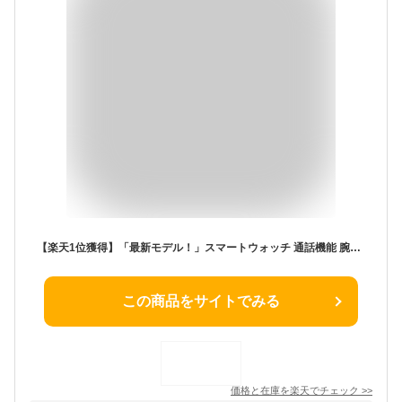
【楽天1位獲得】「最新モデル！」スマートウォッチ 通話機能 腕時計 レディース ブレスレット メンズ 日本製センサー 着信通知 血中酸素 1.81インチ 心拍計 LINE Twitter SNS 運動データ iphone android 睡眠 歩数 IP68 大画面 3ATM防水 睡眠 正規品 父の日 プレゼント
この商品をサイトでみる
価格と在庫を
楽天
でチェック
>>