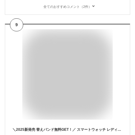
全てのおすすめコメント（2件）
9
＼2025新発売 替えバンド無料GET！／ スマートウォッチ レディース 腕時計 日本製センサー 通話機能 ブレスレット 着信通知 血中酸素 1.75インチ 心拍計 LINE Twitter SNS 運動データ iphone android 睡眠 歩数計 歩数 IP68 防水 プレゼント 3ATM防水 カロリー 正規品