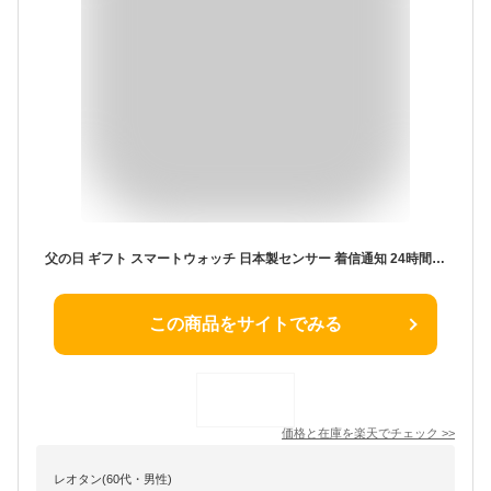
父の日 ギフト スマートウォッチ 日本製センサー 着信通知 24時間健康管理 生活防水 歩数計 曲面 レディース メンズ腕時計 日本語対応 多機能 睡眠検測 アラーム 軽量 Bluetooth 5.0 iphone android アンドロイド対応 誕生日 男性 女性 キッズ 子供 プレゼント 70代 母の日
この商品をサイトでみる
価格と在庫を
楽天
でチェック
>>
レオタン(60代・男性)