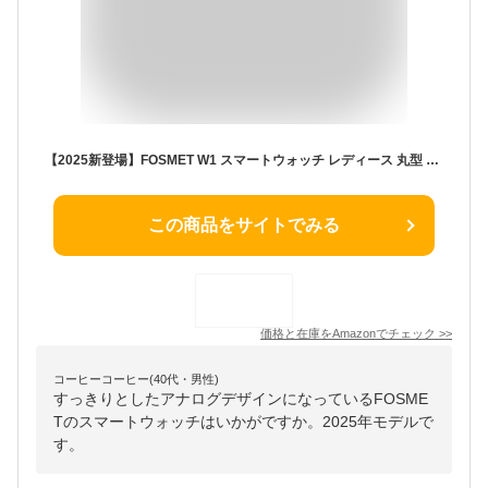
【2025新登場】FOSMET W1 スマートウォッチ レディース 丸型 常時表示 通話機能 着信通知 AMOLED iphone アンドロイド対応 100種類運動モード GPS運動記録 IP68防水 Bluetooth5.3 Smart Watch 文字盤DIY 睡眠管理 天気予報/スマホ探/歩数計/ライト/目覚まし時計 音楽カメラ制御 ローマ字 TELEC認証取得済(金属+牛革ベルト)
この商品をサイトでみる
価格と在庫を
Amazon
でチェック
>>
コーヒーコーヒー(40代・男性)
すっきりとしたアナログデザインになっているFOSME
Tのスマートウォッチはいかがですか。2025年モデルで
す。