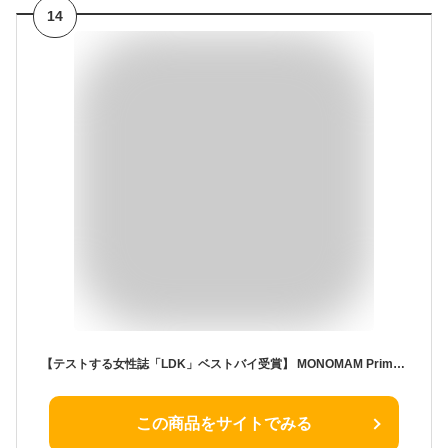
14
【テストする女性誌「LDK」ベストバイ受賞】 MONOMAM Primo スマートウォッチ レディース 小さめ iPhone対応 アンドロイド対応 AMOLED 常時表示 ベルト幅18mm メンズ 活動量計 Line 着信通知 (Silver)
この商品をサイトでみる