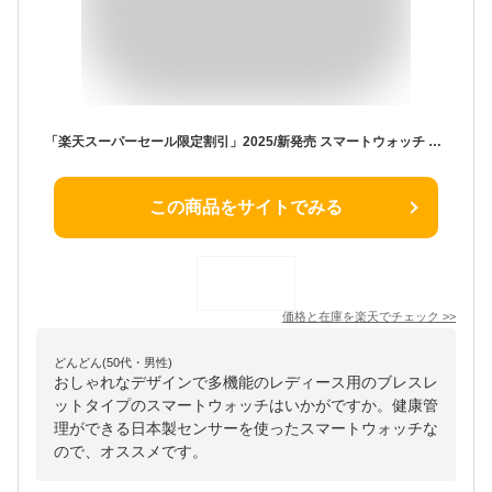
「楽天スーパーセール限定割引」2025/新発売 スマートウォッチ レディース 腕時計 通話機能 ブレスレット 日本製センサー 着信通知 血中酸素 1.71インチ 心拍計 LINE Twitter SNS 運動データ iphone android 睡眠 歩数 IP68 防水 プレゼント 3ATM防水 カロリー 正規品
この商品をサイトでみる
価格と在庫を
楽天
でチェック
>>
どんどん(50代・男性)
おしゃれなデザインで多機能のレディース用のブレスレ
ットタイプのスマートウォッチはいかがですか。健康管
理ができる日本製センサーを使ったスマートウォッチな
ので、オススメです。