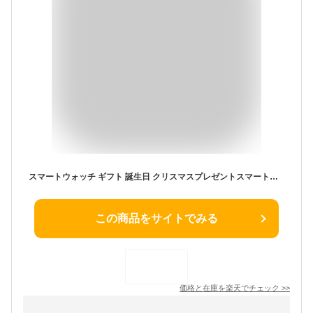
スマートウォッチ ギフト 誕生日 クリスマスプレゼントスマートウォッチ レディース 通話機能心拍測 着信通知 健康管理 生理機能 歩数計 iphone Android対応 LINE通知腕時計 防水 男女兼用 日本語対応 彼女 妻 誕生日 ギフト 送料無料
この商品をサイトでみる
価格と在庫を
楽天
でチェック
>>