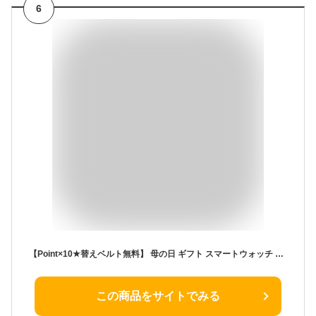
6
【Point×10★替えベルト無料】 母の日 ギフト スマートウォッチ 丸型 日本製センサー 通話機能 音声アシスタント 小さめ android iphone対応 着信通知 24時間健康管理 歩数計 電卓 レディース メンズ腕時計 女性 バイブレーションアラーム 軽量 アンドロイド プレゼント
この商品をサイトでみる