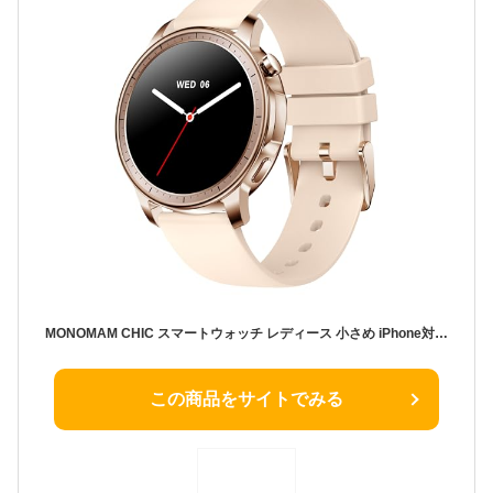
MONOMAM CHIC スマートウォッチ レディース 小さめ iPhone対応 アンドロイド対応 AMOLED 常時表示 丸型 ベルト幅20mm メンズ 活動量計 Line 着信通知 (Beige)
この商品をサイトでみる