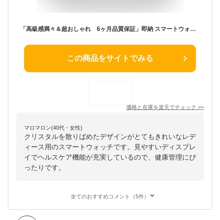
「高級感満々＆超おしゃれ 6ヶ月品質保証」即納 スマートウォッチ レディース 腕時計 通話機能 スマートブレスレット 日本語 日本製チップ ios android 歩数計 心拍計 血中酸素 計測 健康管理 モニター 運動記録 SNS LINE 着信通知 音楽 クリスマス プレゼント
この商品をサイトでみる
価格と在庫を
楽天
でチェック
>>
マロマロン(40代・女性)
クリスタルを散りばめたデザインがとてもきれいなレデ
ィース用のスマートウォッチです。見やすいディスプレ
イでヘルスケア機能が充実しているので、健康管理にぴ
ったりです。
全てのおすすめコメント（5件）