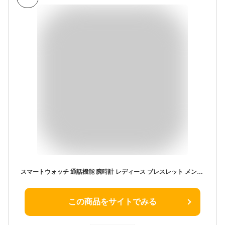
スマートウォッチ 通話機能 腕時計 レディース ブレスレット メンズ 日本製センサー 着信通知 血中酸素 2.0インチ 心拍計 LINE Twitter SNS 運動データ iphone android 睡眠 歩数 IP67 防水 母の日 父の日 敬老の日 プレゼント 正規品 2025
この商品をサイトでみる