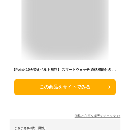
【Point×10★替えベルト無料】 スマートウォッチ 通話機能付き 日本製 センサー 音声アシスタント 日本語 android iphone 音楽再生 アラーム 活動量計 歩数計 IP67防水 着信通知 睡眠検測 消費カロリー アプリ通知 レディース メンズ 腕時計 クリスマス 父の日プレゼント
この商品をサイトでみる
価格と在庫を
楽天
でチェック
>>
まさまさ(60代・男性)