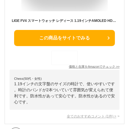
LIGE FV4 スマートウォッチ レディース 1.19インチAMOLED HD画面 きらめきダイヤモンドメタルバンド 丸型 軽量 小さめ Smart Watch iPhone アンドロイド対応 IP68防水 100種類運動モード 文字盤カスタム 音楽 カメラ制御 時計バンド2本 絶妙なダイヤモンドデザイン 女性に向け 母の日 敬老の日 プレゼント(シルバー)
この商品をサイトでみる
価格と在庫を
Amazon
でチェック
>>
Chess(50代・女性)
1.19インチの文字盤のサイズの時計で、使いやすいです
。時計のバンドが2本ついていて雰囲気が変えられて便
利です。防水性があって安心です。防水性があるので安
心です。
全てのおすすめコメント
(
1
件)
>