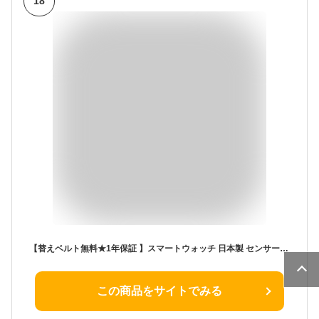
18
【替えベルト無料★1年保証 】スマートウォッチ 日本製 センサー レディース メンズ腕時計 健康管理 iPhone対応 Android 運動モード 天気予報 睡眠検測 防水 line着信通知 ギフト 母父の日 クリスマスプレゼント
この商品をサイトでみる