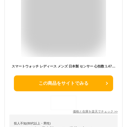
スマートウォッチ レディース メンズ 日本製 センサー 心拍数 1.47インチ LINE通知 着信通知 睡眠管理 文字盤自由設定 歩数計 生理周期管理 天気予報 スマホ探す アラーム IP68防水 腕時計 Android/iPhone対応 プレゼント 母の日
この商品をサイトでみる
価格と在庫を
楽天
でチェック
>>
投人不知(80代以上・男性)