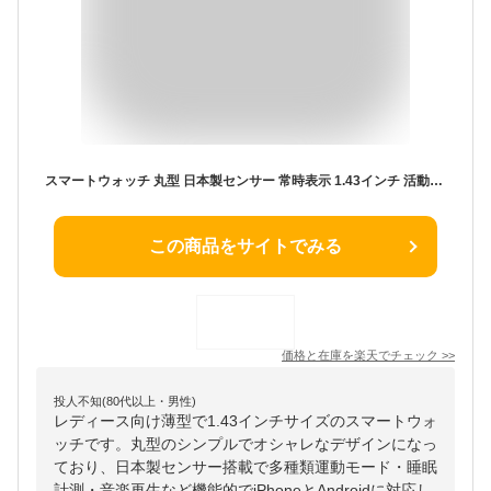
スマートウォッチ 丸型 日本製センサー 常時表示 1.43インチ 活動量計 睡眠 歩数計 日本語対応 Bluetooth通話 多種類運動モード 音楽再生 LINE通知 メッセージ通知 丸形 薄型 レディース メンズ対応 iPhone android
この商品をサイトでみる
価格と在庫を
楽天
でチェック
>>
投人不知(80代以上・男性)
レディース向け薄型で1.43インチサイズのスマートウォ
ッチです。丸型のシンプルでオシャレなデザインになっ
ており、日本製センサー搭載で多種類運動モード・睡眠
計測・音楽再生など機能的でiPhoneとAndroidに対応し