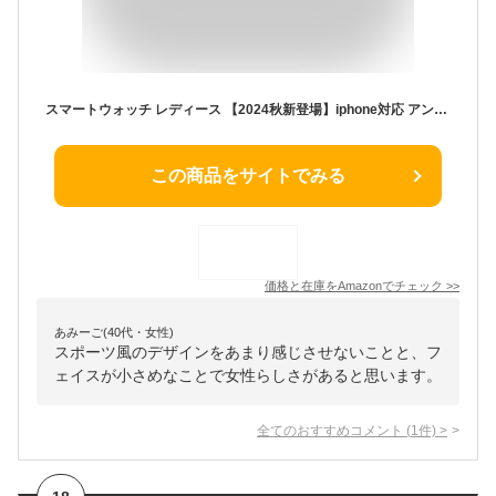
スマートウォッチ レディース 【2024秋新登場】iphone対応 アンドロイド対応 1.27インチ Smart Watch 通話機能付き 着信通知 100種類運動モード 300+文字盤自由設定 IP68防水 2種ベルト付き 日本語説明書付き[日本国内ブランド正規品] (pink-1)
この商品をサイトでみる
価格と在庫を
Amazon
でチェック
>>
あみーご(40代・女性)
スポーツ風のデザインをあまり感じさせないことと、フ
ェイスが小さめなことで女性らしさがあると思います。
全てのおすすめコメント
(
1
件)
>