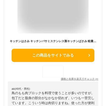
キッチンはさみ キッチンバサミステンレス製キッチンばさみ 軽量 食洗器対応 料理ハサミ 料理 調理 多機能 分解 肉切り アウトドア キャンプ ギフト キッチングッズ 便利 台所 効率的 高品質 栓抜き オープナー 缶開き さびない 新生活 便利 プレゼント 人気
この商品をサイトでみる
価格と在庫を
楽天
でチェック
>>
aki(40代・男性)
鳥のもも肉ブロックを料理で使うことが多いのですが、
包丁だと脂身の部分がなかなか切れず、いつも一苦労し
ています。こういう時は肉切りますね。使った方が便利