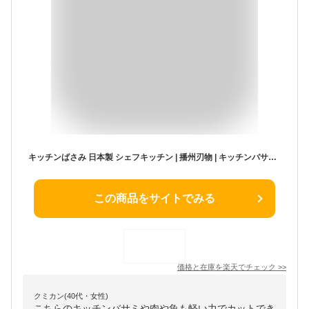
キッチンばさみ 日本製 シェフキッチン | 播州刃物 | キッチンバサミ キッチン鋏 万能ばさみ 和食 肉切り 魚切り 分解可能 食洗機対応 切れ味抜群 職人手作り 兵庫県 国産 贈り物 内祝い ギフト 母の日 新築祝い 引越し祝い プレゼント 実用的 長持ち 高品質 おしゃれ
この商品をサイトでみる
価格と在庫を
楽天
でチェック
>>
クミカン(40代・女性)
こちらのキッチンバサミや肉や魚も軽い力でカットでき