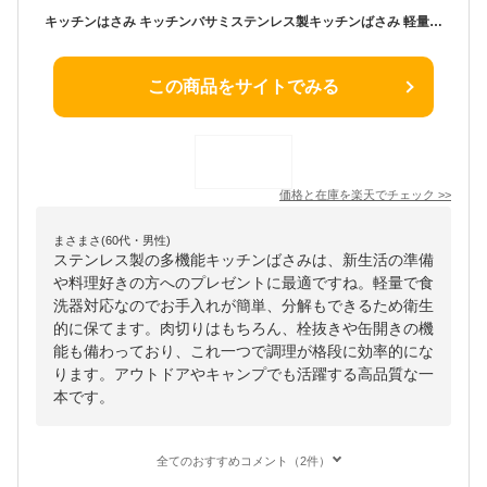
キッチンはさみ キッチンバサミステンレス製キッチンばさみ 軽量 食洗器対応 料理ハサミ 料理 調理 多機能 分解 肉切り アウトドア キャンプ ギフト キッチングッズ 便利 台所 効率的 高品質 栓抜き オープナー 缶開き さびない 新生活 便利 プレゼント 人気
この商品をサイトでみる
価格と在庫を
楽天
でチェック
>>
まさまさ(60代・男性)
ステンレス製の多機能キッチンばさみは、新生活の準備
や料理好きの方へのプレゼントに最適ですね。軽量で食
洗器対応なのでお手入れが簡単、分解もできるため衛生
的に保てます。肉切りはもちろん、栓抜きや缶開きの機
能も備わっており、これ一つで調理が格段に効率的にな
ります。アウトドアやキャンプでも活躍する高品質な一
本です。
全てのおすすめコメント（2件）