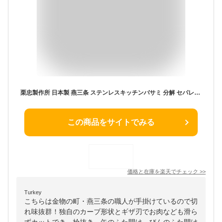
栗忠製作所 日本製 燕三条 ステンレスキッチンバサミ 分解 セパレート 取り外し式 蓋開け 缶開け 多機能 お手入れ簡単 洗いやすい キッチンバサミ キッチンハサミ キッチンはさみ キッチン鋏 ハサミ【送料無料】
この商品をサイトでみる
価格と在庫を
楽天
でチェック
>>
Turkey
こちらは金物の町・燕三条の職人が手掛けているので切
れ味抜群！独自のカーブ形状とギザ刃でお肉なども滑ら