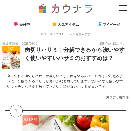
受付中
人気アイテム
マイページ
本ページはプロモーションを含みます
最終更新日：2026/06/30
185
View
23
コメント
決定
肉切りハサミ｜分解できるから洗いやす
く使いやすいハサミのおすすめは？
良く切れる肉切りハサミが欲しいです。肉を切るので、細部まで洗えるよ
うに、分解できるハサミが良いかなと思っています。洗いやすく使いやす
いキッチンハサミを教えて下さい。錆びないハサミが良いです。
カウナラ編集部
1