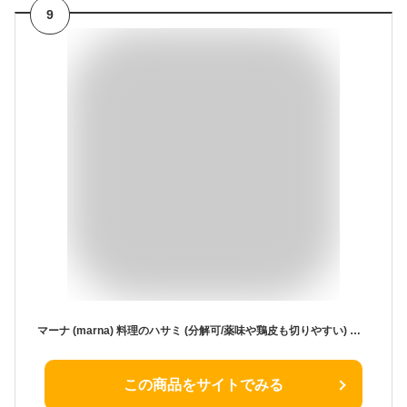
9
マーナ (marna) 料理のハサミ (分解可/薬味や鶏皮も切りやすい) キッチンバサミ 食洗機対応 ステンレス キッチンハサミ 料理用 肉切りはさみ 調理はさみ JA083BK
この商品をサイトでみる