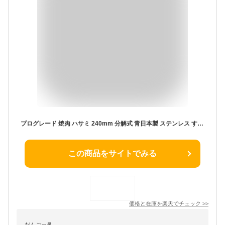
プログレード 焼肉 ハサミ 240mm 分解式 青日本製 ステンレス すべりにくい キッチンはさみ肉 鶏肉 塊肉 切り分け BBQハサミ 鋏 下ごしらえ 下村工業アウトドア
この商品をサイトでみる
価格と在庫を
楽天
でチェック
>>
だんごっ鼻