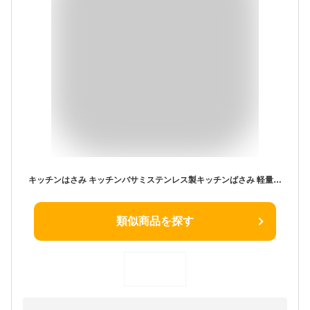
キッチンはさみ キッチンバサミステンレス製キッチンばさみ 軽量 食洗器対応 料理ハサミ 料理 調理 多機能 分解 肉切り アウトドア キャンプ ギフト キッチングッズ 便利 台所 効率的 高品質 栓抜き オープナー 缶開き さびない 新生活 便利 プレゼント 人気
類似商品を探す