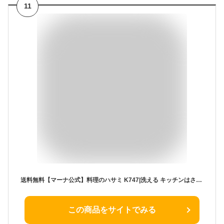
11
送料無料【マーナ公式】料理のハサミ K747|洗える キッチンはさみ 分解 キッチンハサミ 切れ味抜群 食洗機対応 防サビ加工 錆びにくい 左利き 両利き 細かい作業 調理 料理 肉切り 海苔 野菜 カット ステンレス 便利グッズ おしゃれ キッチンツール メール便 黒 白
この商品をサイトでみる