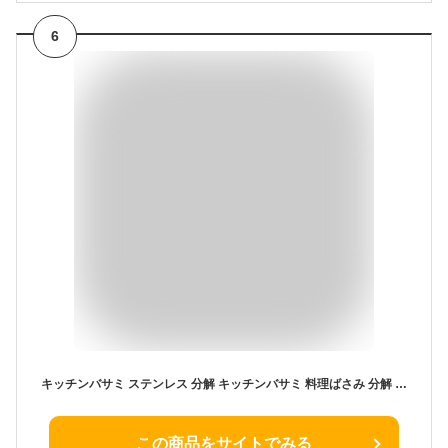
6
キッチンバサミ ステンレス 分解 キッチンバサミ 料理ばさみ 分解 食洗機対応 食洗機 持ち運び 専用ケース付 まな板いらず キッチンはさみ 食洗機対応 キ分解して洗える 肉切り 野菜 カット ステンレス 便利グッズ プレゼント
この商品をサイトでみる