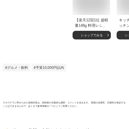
【楽天12冠1位 超軽
キッ
量148g 料理レシピ
ッチ
本付き】 高級 ステ
レス
ショップでみる
シ
ンレス 料理バサミ
み 軽
キッチンハサミ キ
料理ハ
ッチンバサミ 離乳
理 多
食 調理用ハサミ 食
り ア
洗機対応 調理バサ
ンプ 
ミ 切れ味抜群 料理
ングッ
グルメ・飲料
予算10,000円以内
ハサミ 調理ハサミ
効率的
よく切れるハサミ
き オ
分解できる 分解 肉
き さ
切りハサミ GIFT
便利 
気
※
カウナラ
に寄せられた投稿内容は、投稿者の主観的な感想・コメントを含みます。 投稿の信憑性・正確性を保証する
ことはできませんので、あくまで参考情報の一つとしてご利用ください。