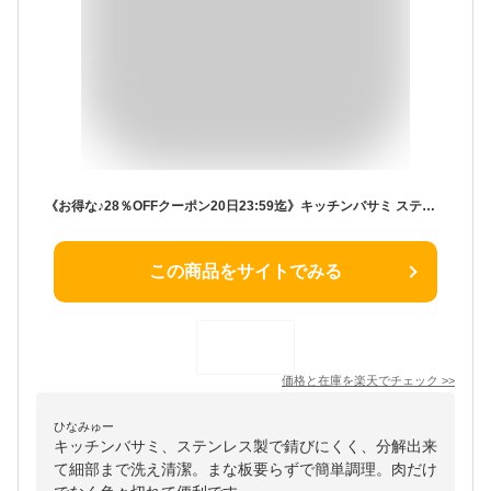
《お得な♪28％OFFクーポン20日23:59迄》キッチンバサミ ステンレス 分解 キッチンバサミ 料理ばさみ 分解 食洗機対応 食洗機 持ち運び 専用ケース付 まな板いらず キッチンはさみ 食洗機対応 キ分解して洗える 肉切り 野菜 カット ステンレス 便利グッズ プレゼント
この商品をサイトでみる
価格と在庫を
楽天
でチェック
>>
ひなみゅー
キッチンバサミ、ステンレス製で錆びにくく、分解出来
て細部まで洗え清潔。まな板要らずで簡単調理。肉だけ