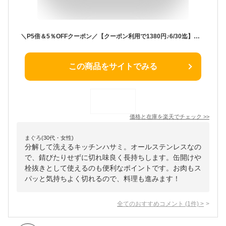
＼P5倍＆5％OFFクーポン／【クーポン利用で1380円♪6/30迄】キッチンバサミ オールステンレス キッチンはさみ 分解 食洗器対応 ケース付き 料理はさみ ステンレス 料理ばさみ 分解式 洗える 調理用ハサミ 栓抜き 蓋開け 缶開け 食器洗 持ち運び キッチンハサミ 継ぎ目なし
この商品をサイトでみる
価格と在庫を
楽天
でチェック
>>
まぐろ(30代・女性)
分解して洗えるキッチンハサミ。オールステンレスなの
で、錆びたりせずに切れ味良く長持ちします。缶開けや
栓抜きとして使えるのも便利なポイントです。お肉もス
パッと気持ちよく切れるので、料理も進みます！
全てのおすすめコメント
(
1
件)
>