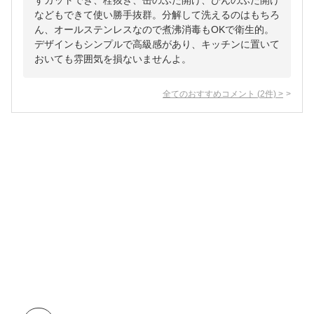
ずカットでき、栓抜き、缶のふた開け、びんのふた開け
などもできて使い勝手抜群。分解して洗えるのはもちろ
ん、オールステンレスなので煮沸消毒もOKで衛生的。
デザインもシンプルで高級感があり、キッチンに置いて
おいても雰囲気を損ないませんよ。
全てのおすすめコメント
(
2
件)
>