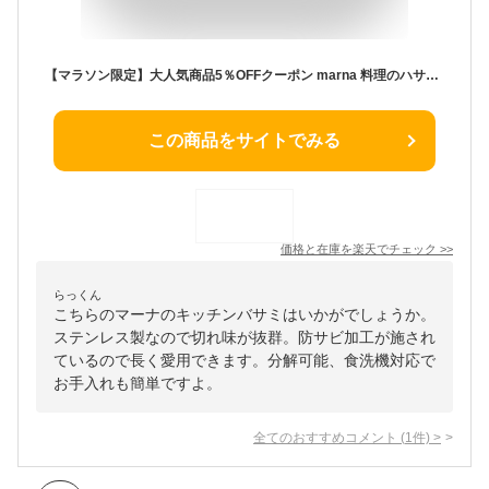
【マラソン限定】大人気商品5％OFFクーポン marna 料理のハサミ マーナ キッチンバサミ ハナミ ステンレス 食洗器対応 分解できる 防サビ加工 錆びにくい 左利き 両利き キッチンバサミ 調理ハサミ 料理用ハサミ 肉切り 野菜 カット ステンレス 便利グッズ キッチンツー
この商品をサイトでみる
価格と在庫を
楽天
でチェック
>>
らっくん
こちらのマーナのキッチンバサミはいかがでしょうか。
ステンレス製なので切れ味が抜群。防サビ加工が施され
ているので長く愛用できます。分解可能、食洗機対応で
お手入れも簡単ですよ。
全てのおすすめコメント
(
1
件)
>