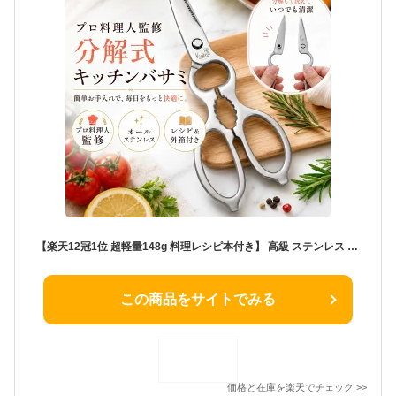
【楽天12冠1位 超軽量148g 料理レシピ本付き】 高級 ステンレス 料理バサミ キッチンハサミ キッチンバサミ 離乳食 調理用ハサミ 食洗機対応 調理バサミ 切れ味抜群 料理ハサミ 調理ハサミ よく切れるハサミ 分解できる 分解 肉切りハサミ GIFT
この商品をサイトでみる
価格と在庫を
楽天
でチェック
>>