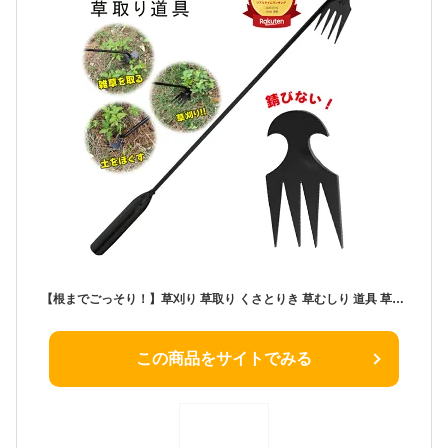
【根までごっそり！】草刈り 草取り くさとりき 草むしり 道具 草取り器 手動 立っ た まま 草取り器具 くさとりき 雑草取り器具 根こそぎ レーキ 雑草抜き 雑草削る君 雑草取り 道具 雑草削る君 雑草ブラシ 根こそぎ 抜ける 草取りツール 雑草対策 便利 グッズ
この商品をサイトでみる