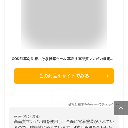
GOKEI 草刈り 根こそぎ 除草ツール 草取り 高品質マンガン鋼 電着塗装仕上げ 4本爪 30cm/40cm 手袋・収納袋付き 軽量 草抜き 雑草取り 道具 草むしり 土起こし 根かき 穴掘り 移植 庭 芝生 菜園 花壇 ガーデニング 園芸 くさとり 農具 40cm ブラック1本入
この商品をサイトでみる
価格と在庫を
Amazon
でチェック
>>
nkzw(60代・男性)
高品質マンガン鋼を使用し、全面に電着塗装がされてい
るので、防錆性に優れています。4本爪を組み合わせた