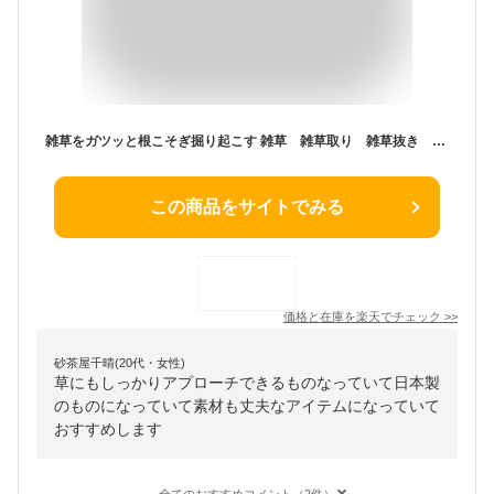
雑草をガツッと根こそぎ掘り起こす 雑草 雑草取り 雑草抜き 雑草防止 花壇 田畑 草抜き 除草剤 雑草対策 草むしり 道具 ガーデニング 雑草 処理 日本製 ●スーパー草取りフォーク
この商品をサイトでみる
価格と在庫を
楽天
でチェック
>>
砂茶屋千晴(20代・女性)
草にもしっかりアプローチできるものなっていて日本製
のものになっていて素材も丈夫なアイテムになっていて
おすすめします