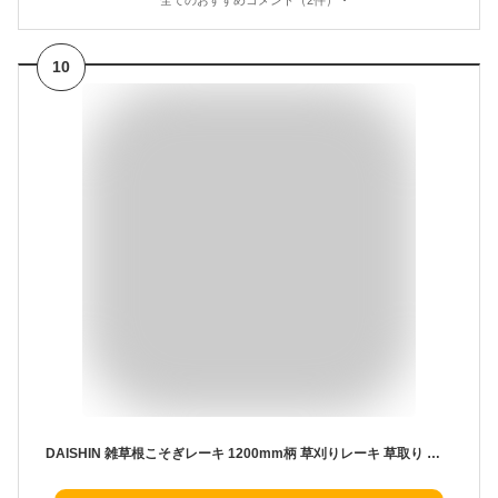
全てのおすすめコメント（2件）
10
DAISHIN 雑草根こそぎレーキ 1200mm柄 草刈りレーキ 草取り 道具 草削り 立ったまま 草取り器 立っ た まま 庭 の 雑草むしり らくらく 除草 畑 あぜ 道 公園 カマ 女性 庭 草刈 クサカリ 草刈り 際刈り 軽量 軽い 長柄 安全 お手軽 鎌 農具 草むしり 便利 グッズ 田んぼ