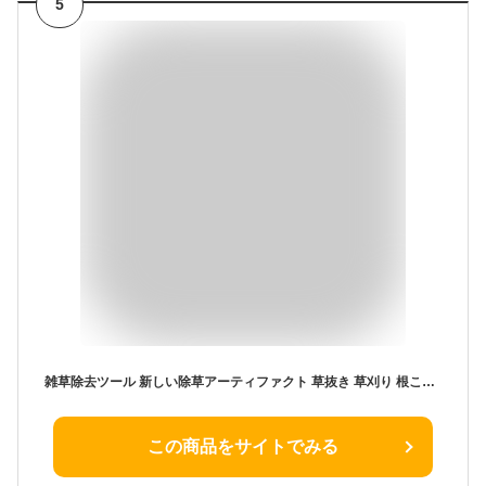
5
雑草除去ツール 新しい除草アーティファクト 草抜き 草刈り 根こそぎ 除草ツール 草取り 熊手 レーキ 4本タイン 9タイプ 11本タイン 快適な柄 雑草抜き 草抜きくん 雑草退治 草とる 本歯除草ツール 超軽量 雑草対策
この商品をサイトでみる