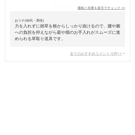
価格と在庫を
楽天
でチェック
>>
おツナ(40代・男性)
力を入れずに雑草を根からしっかり抜けるので、腰や腕
への負担を抑えながら庭や畑のお手入れがスムーズに進
められる草取り道具です。
全てのおすすめコメント
(
1
件)
>