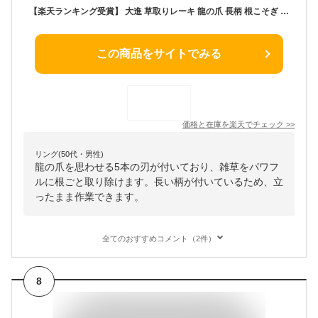
【楽天ランキング受賞】 大進 草取りレーキ 龍の爪 長柄 根こそぎ 雑草取り 草刈り 雑草取り 道具 立ったまま 種類 草取り器 立っ た まま 庭 の 雑草 ブラシ むしり らくらく 除草 畑 あぜ 道 公園 女性 庭 草刈 軽量 軽い お手軽 雑草 根こそぎレーキ 草取り器具
この商品をサイトでみる
価格と在庫を
楽天
でチェック
>>
リング(50代・男性)
龍の爪を思わせる5本の刃が付いており、雑草をパワフ
ルに根ごと取り除けます。長い柄が付いているため、立
ったまま作業できます。
全てのおすすめコメント（2件）
8