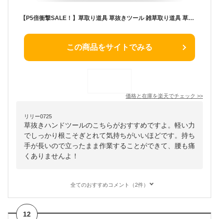
【P5倍衝撃SALE！】草取り道具 草抜きツール 雑草取り道具 草取り器 草引き道具 スコップ型 雑草抜き 道具 雑草ブラシ 雑草取り 道具 雑草 レーキ 草削ブレード ハンドツール 隙間対応 ごっそり除去 草取り 道具 根こそぎ除草 家庭用 ガーデニング ギフト たわし
この商品をサイトでみる
価格と在庫を
楽天
でチェック
>>
リリー0725
草抜きハンドツールのこちらがおすすめですよ。軽い力
でしっかり根こそぎとれて気持ちがいいほどです。持ち
手が長いので立ったまま作業することができて、腰も痛
くありませんよ！
全てのおすすめコメント（2件）
12