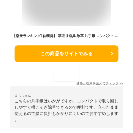
【楽天ランキング1位獲得】 草取り道具 除草 片手鍬 コンパクト 根こそぎ 草取り器 土おこし 根かき プランター 菜園 除草 鍬 芝生 植栽 雑草抜き 道具 ガーデニング 畑 園芸用 くわ 熊手 送料無料 送料込 150T◇ 除草ツール
この商品をサイトでみる
価格と在庫を
楽天
でチェック
>>
まもちゃん
こちらの片手鍬はいかがですか。コンパクトで取り回し
しやすく根こそぎ除草できるので便利です。立ったまま
使えるので腰に負担もかかりにくいのでおすすめします
。