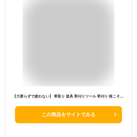
【力要らずで疲れない】 草取り 道具 草刈りツール 草刈り 根こそぎ レーキ 草抜き 道具 鎌 鍬 器具 根っこ 雑草抜き 雑草取り 草むしり 雑草 草 ざっそう くさ 畑 除草 畑 くさかり 庭 掃除 清掃 駐車場 家庭菜園 ガーデニング 花壇 耕運 耕うん 器 農業 園芸 園芸用品
この商品をサイトでみる