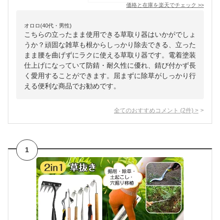
価格と在庫を
楽天
でチェック
>>
オロロ(40代・男性)
こちらの立ったまま使用できる草取り器はいかがでしょ
うか？頑固な雑草も根からしっかり除去できる、立った
まま腰を曲げずにラクに使える草取り器です。電着塗装
仕上げになっていて防錆・耐久性に優れ、錆び付かず長
く愛用することができます。屈まずに除草がしっかり行
える便利な商品でお勧めです。
全てのおすすめコメント
(
2
件)
>
1