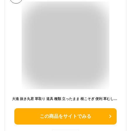
大進 抜き丸君 草取り 道具 種類 立ったまま 根こそぎ 便利 草むしり 雑草抜き とり 庭 の 草取り器 雑草取り 草かき 根切り 雑草 抜き 家庭菜園 手動 お手軽 軽量 軽い 除草 らくらく 草刈り 長柄 除草 際刈り 芝刈り キワ刈り くさかり 庭 軽量 すきま 深い根 砂利 田んぼ
この商品をサイトでみる