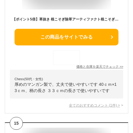
【ポイント5倍】草抜き 根こそぎ除草アーティファクト根こそぎ除草ツール草取り 小型除草プーラー菜園鍬 ステンレス製 草削鍬 手動草抜き コンパクト ガーデン 熊手 園芸用 農機具 草抜き器具 除草工具 除草工具 ガーデンツール 家庭菜園 芝生 庭 農場
この商品をサイトでみる
価格と在庫を
楽天
でチェック
>>
Chess(50代・女性)
厚めのマンガン製で、丈夫で使いやすいです 40ｃｍ×1
3ｃｍ、柄の長さ ３３ｃｍの長さで使いやすいです
全てのおすすめコメント
(
1
件)
>
15