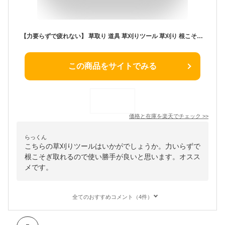
【力要らずで疲れない】 草取り 道具 草刈りツール 草刈り 根こそぎ レーキ 草抜き 道具 鎌 鍬 器具 根っこ 雑草抜き 雑草取り 草むしり 雑草 草 ざっそう くさ 畑 除草 畑 くさかり 庭 掃除 清掃 駐車場 家庭菜園 ガーデニング 花壇 耕運 耕うん 器 農業 園芸 園芸用品
この商品をサイトでみる
価格と在庫を
楽天
でチェック
>>
らっくん
こちらの草刈りツールはいかがでしょうか。力いらずで
根こそぎ取れるので使い勝手が良いと思います。オスス
メです。
全てのおすすめコメント（4件）