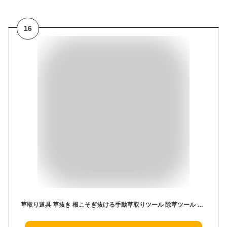
16
草取り道具 草抜き 根こそぎ抜ける手動草取りツール 除草ツール 4本爪 くわ ステンレス製 レーキ 根抜き 雑草取り 草刈り道具 庭 芝生 農作業 園芸用品 多機能 土起こし 片手用 頑丈 家庭菜園 畑 植栽 錆びにくい 耐久性 ガーデニング 道具 (50cm&30cm)