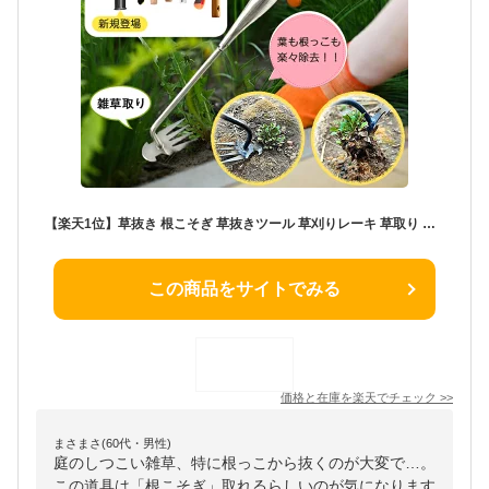
【楽天1位】草抜き 根こそぎ 草抜きツール 草刈りレーキ 草取り 道具 根こそぎ 草取り器 便利 グッズ 草抜き 器具 くわ 芝生 庭 根っこ 草むしり道具 草引き 雑草抜き 隙間 雑草取り器具 片手鍬 菜園鍬 ステンレス 園芸 4本鍬レーキ 小 ガーデン 土起こし器
この商品をサイトでみる
価格と在庫を
楽天
でチェック
>>
まさまさ(60代・男性)
庭のしつこい雑草、特に根っこから抜くのが大変で…。
この道具は「根こそぎ」取れるらしいのが気になります