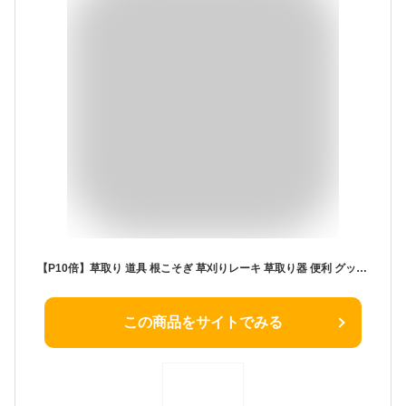
【P10倍】草取り 道具 根こそぎ 草刈りレーキ 草取り器 便利 グッズ 草抜き くわ 芝生 庭 雑草抜き 道具 雑草取り器具 片手鍬 菜園鍬 ステンレス製 草削鍬 園芸用 4本鍬レーキ コンパクト耕作鍬 ガーデン 園芸用 土起こし器 農機具 草抜き器具
この商品をサイトでみる