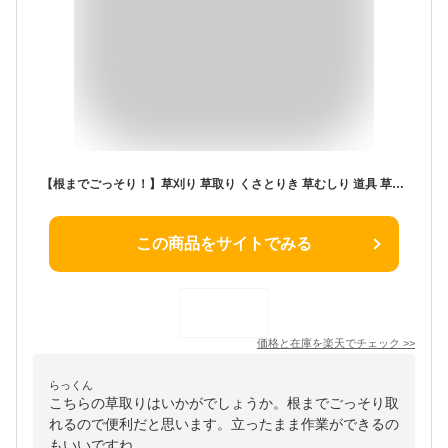
【根までごっそり！】草刈り 草取り くさとりき 草むしり 道具 草取り器 手動 立っ た まま 草取り器具 くさとりき 雑草取り器具 根こそぎ レーキ 雑草抜き 雑草削る君 雑草取り 道具 雑草削る君 雑草ブラシ 根こそぎ 抜ける 草取りツール 雑草対策 便利 グッズ
この商品をサイトでみる
価格と在庫を
楽天
でチェック
>>
らっくん
こちらの草取りはいかがでしょうか。根までごっそり取
れるので便利だと思います。立ったまま作業ができるの
もいいですね。