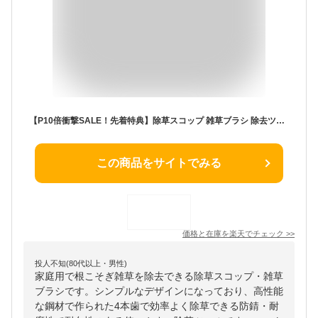
【P10倍衝撃SALE！先着特典】除草スコップ 雑草ブラシ 除去ツール 草抜き 草削ブレード 雑草取り器具 隙間から 根こそぎ除草ツール 新しい 雑草抜き ハンド 雑草 除去ツール 庭の草取り道具 ガーデニング ギフト 家庭用 すきま ごっそり 雑草 ブラシ 雑草 たわし
この商品をサイトでみる
価格と在庫を
楽天
でチェック
>>
投人不知(80代以上・男性)
家庭用で根こそぎ雑草を除去できる除草スコップ・雑草
ブラシです。シンプルなデザインになっており、高性能
な鋼材で作られた4本歯で効率よく除草できる防錆・耐