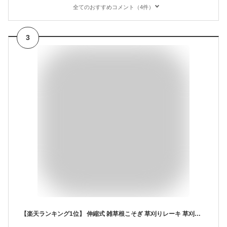
全てのおすすめコメント（4件）
3
【楽天ランキング1位】 伸縮式 雑草根こそぎ 草刈りレーキ 草刈り 雑草取り 草削り 道具 草取り 立ったまま 雑草 抜き ブラシ とり 種類 庭 の らくらく 楽 レーキ 草取り 長柄 草取り器具 女性 草刈 草刈り 軽量 軽い 農具 除草 草むしり 雑草対策 雑草抜き 畑 クサカリくさ