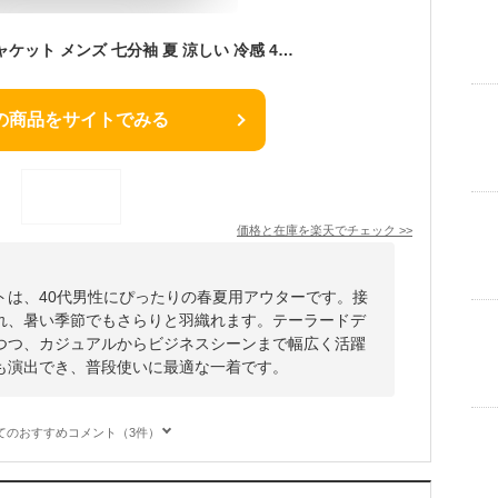
サマージャケット ジャケット メンズ 七分袖 夏 涼しい 冷感 40代 50代 春夏 接触冷感 夏用 テーラードジャケット 7分袖 アウター 夏用ジャケット ジャケットメンズ ファッション メンズファッション メンズジャケット カジュアル 半袖 白 七部袖 夏ジャケット 夏アウター
の商品をサイトでみる
価格と在庫を
楽天
でチェック
>>
トは、40代男性にぴったりの春夏用アウターです。接
れ、暑い季節でもさらりと羽織れます。テーラードデ
つつ、カジュアルからビジネスシーンまで幅広く活躍
も演出でき、普段使いに最適な一着です。
てのおすすめコメント（3件）