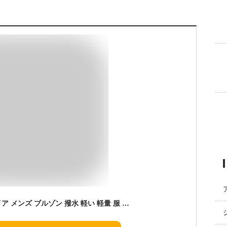
[INSPIRE] インスパイア メンズ ブルゾン 撥水 軽い 軽量 服 春 夏 秋 花粉 アウター 40代 50代 60代 70代 カジュアル 男性 父の日 おしゃれ ギフト プレゼント 05cLグレー LL