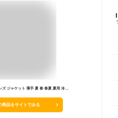
サマージャケット メンズ ジャケット 薄手 夏 春 春夏 夏用 冷感 テーラードジャケット 40代 50代 ビジカジ ジャケットメンズ アウター 接触冷感 ファッション メンズファッション ビジネス 涼しい メンズジャケット カジュアル 夏用ジャケット 夏ジャケット 洗える
の商品をサイトでみる