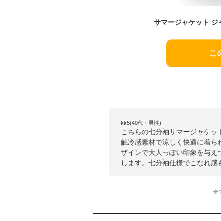
こ
kk5(40代・男性)
こちらの七分袖サマージャケッ
触冷感素材で涼しく快適に着ら
ザインで大人っぽい印象を与え
します。七分袖仕様でこなれ感
全