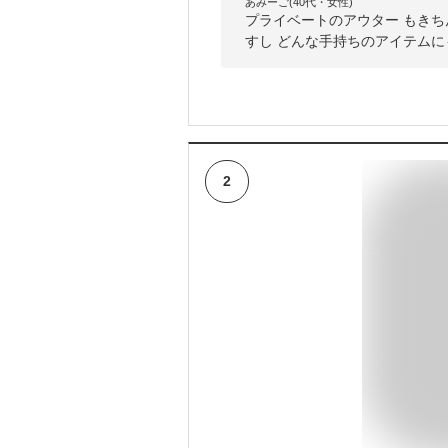
あみーご(40代・女性)
プライベートのアウター もき
すし どんな手持ちのアイテム
2