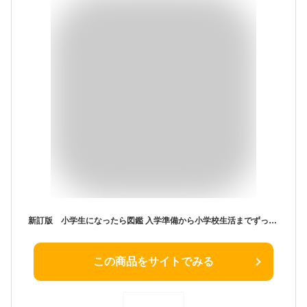
新訂版 小学生になったら図鑑 入学準備から小学校生活までずっと役立つ366 （単行本 392） [ 長谷川 康男 ]
この商品をサイトでみる