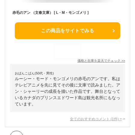
赤毛のアン （文春文庫） [ L・M・モンゴメリ ]
この商品をサイトでみる
価格と在庫を
楽天
でチェック
>>
おぱんこぱん(50代・男性)
ルーシー・モード・モンゴメリの赤毛のアンです。私は
テレビアニメを先に見てその後に文庫で読みました。ア
ン・シャーリーの成長を描いた作品です。舞台となって
いるカナダのプリンスエドワード島は観光名所にもなっ
ています。
全てのおすすめコメント
(
1
件)
>