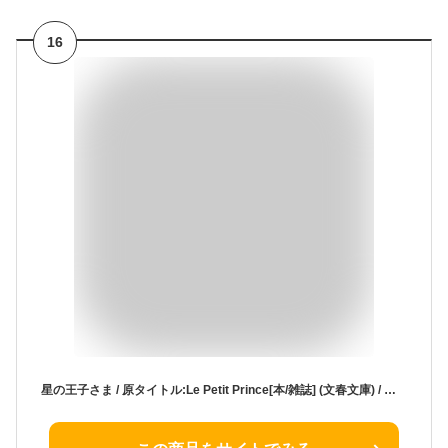
16
星の王子さま / 原タイトル:Le Petit Prince[本/雑誌] (文春文庫) / サン=テグジュペリ/著 倉橋由美子/訳