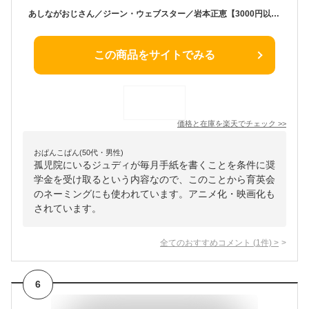
あしながおじさん／ジーン・ウェブスター／岩本正恵【3000円以上送料無料】
この商品をサイトでみる
価格と在庫を
楽天
でチェック
>>
おぱんこぱん(50代・男性)
孤児院にいるジュディが毎月手紙を書くことを条件に奨
学金を受け取るという内容なので、このことから育英会
のネーミングにも使われています。アニメ化・映画化も
されています。
全てのおすすめコメント
(
1
件)
>
6