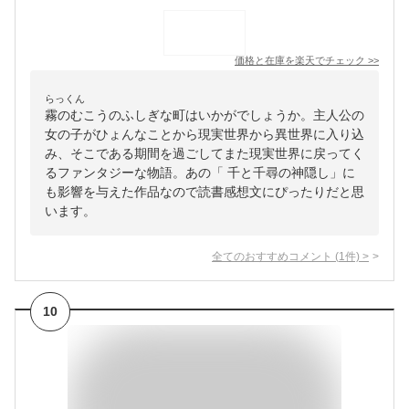
価格と在庫を
楽天
でチェック
>>
らっくん
霧のむこうのふしぎな町はいかがでしょうか。主人公の
女の子がひょんなことから現実世界から異世界に入り込
み、そこである期間を過ごしてまた現実世界に戻ってく
るファンタジーな物語。あの「 千と千尋の神隠し」に
も影響を与えた作品なので読書感想文にぴったりだと思
います。
全てのおすすめコメント
(
1
件)
>
10