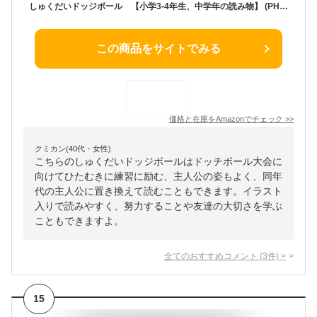
しゅくだいドッジボール 【小学3-4年生、中学年の読み物】 (PHPとっておきのどうわ)
この商品をサイトでみる
価格と在庫を
Amazon
でチェック
>>
クミカン(40代・女性)
こちらのしゅくだいドッジボールはドッチボール大会に
向けてひたむきに練習に励む、主人公の姿もよく、同年
代の主人公に置き換えて読むこともできます。イラスト
入りで読みやすく、努力することや友達の大切さを学ぶ
こともできますよ。
全てのおすすめコメント
(
3
件)
>
15