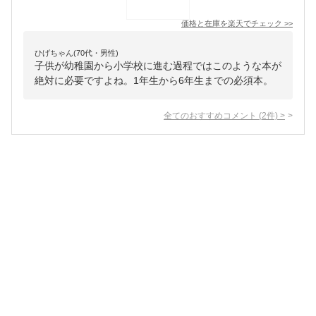
価格と在庫を
楽天
でチェック
>>
ひげちゃん(70代・男性)
子供が幼稚園から小学校に進む過程ではこのような本が
絶対に必要ですよね。1年生から6年生までの必須本。
全てのおすすめコメント
(
2
件)
>