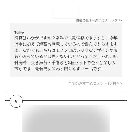
価格と在庫を
楽天
でチェック
>>
Turkey
海苔はいかがですか？常温で長期保存できますし、今年
は米に加えて海苔も高騰しているので喜んでもらえます
よ。なかでもこちらはモノクロのシックなデザインが海
苔が入っているとは思えないほどとってもおしゃれ。味
付海苔・焼き海苔・手巻きと3種セットで色々な楽しみ
方ができ、老若男女問わず贈りやすい一品です。
全てのおすすめコメント
(
1
件)
>
6