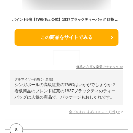
ポイント5倍【TWG Tea 公式】1837ブラックティーバッグ 紅茶 ティーバッグ 個包装 茶 お茶 フルーティー 高級 ギフト プレゼント 贈答 お歳暮 お中元 贈り物 手土産 母の日 花以外 茶葉 おしゃれ
この商品をサイトでみる
価格と在庫を
楽天
でチェック
>>
ダルマイヤー(50代・男性)
シンガポールの高級紅茶のTWGはいかがでしょうか？
看板商品のブレンド紅茶の1837ブラックティのティー
バッグは人気の商品で、パッケージもおしゃれです。
全てのおすすめコメント
(
1
件)
>
8