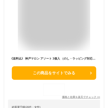
《送料込》 神戸マロン アソート 3個入 （のし・ラッピング対応） アンデルセンスエヒロ マロンパイ 神戸土産 和菓子 贈答品 お土産 御中元 御年賀 御祝 内祝 御礼 御供 志 焼菓子 プレゼント 人気 ランキング 通販 美味しい おしゃれ おすすめ 常温 賞味期限 御年賀 ギフト
この商品をサイトでみる
価格と在庫を
楽天
でチェック
>>
砂茶屋千晴(20代・女性)