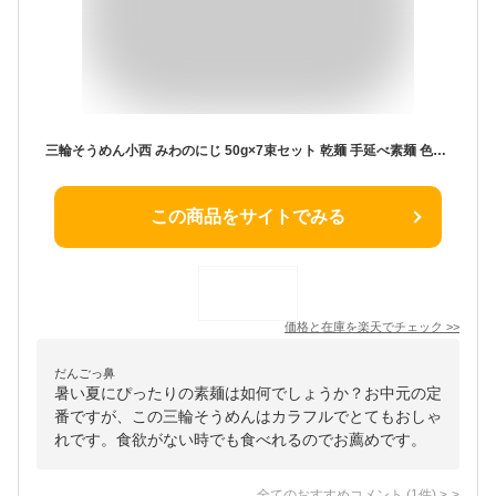
三輪そうめん小西 みわのにじ 50g×7束セット 乾麺 手延べ素麺 色付きそうめん カラフル お中元 ギフト RMW-12 三輪の虹
この商品をサイトでみる
価格と在庫を
楽天
でチェック
>>
だんごっ鼻
暑い夏にぴったりの素麺は如何でしょうか？お中元の定
番ですが、この三輪そうめんはカラフルでとてもおしゃ
れです。食欲がない時でも食べれるのでお薦めです。
全てのおすすめコメント
(
1
件)
>