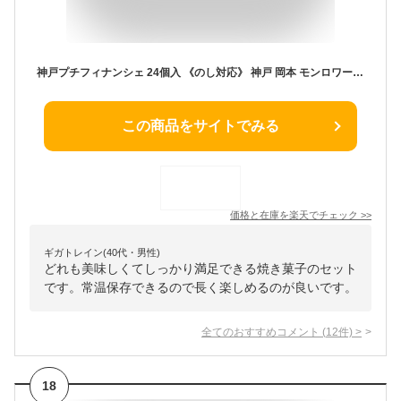
神戸プチフィナンシェ 24個入 《のし対応》 神戸 岡本 モンロワール 神戸土産 スイーツ 洋菓子 焼き菓子 お中元 お供え お歳暮 個包装 通販 プレゼント 焼菓子 人気 ランキング 美味しい 可愛い しっとり フィナンシェ おしゃれ 常温 賞味期限 帰省土産 ギフト
この商品をサイトでみる
価格と在庫を
楽天
でチェック
>>
ギガトレイン(40代・男性)
どれも美味しくてしっかり満足できる焼き菓子のセット
です。常温保存できるので長く楽しめるのが良いです。
全てのおすすめコメント
(
12
件)
>
18