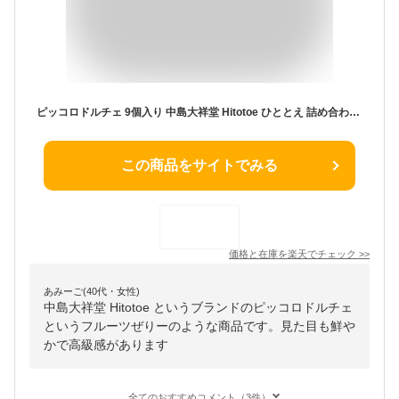
ピッコロドルチェ 9個入り 中島大祥堂 Hitotoe ひととえ 詰め合わせ セット ゼリー お菓子 洋菓子 スイーツ デザート 冷たいスイーツ フルーツ 果物 柔らかい おしゃれ かわいい 食品 お中元 ギフト 贈答 お返し お土産 菓子折り 人気 常温保存 お取り寄せスイーツ 送料無料
この商品をサイトでみる
価格と在庫を
楽天
でチェック
>>
あみーご(40代・女性)
中島大祥堂 Hitotoe というブランドのピッコロドルチェ
というフルーツぜりーのような商品です。見た目も鮮や
かで高級感があります
全てのおすすめコメント（3件）