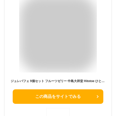
ジュレパフェ 9個セット フルーツゼリー 中島大祥堂 Hitotoe ひととえ 詰め合わせ セット お菓子 洋菓子 スイーツ デザート 冷たいスイーツ 果物 おしゃれ かわいい 食品 お中元 ギフト 贈答 お返し お土産 菓子折り 人気 常温保存 お取り寄せスイーツ 熨斗対応 送料込み
この商品をサイトでみる