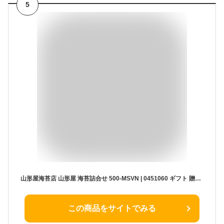
5
山形屋海苔店 山形屋 海苔詰合せ 500-MSVN | 0451060 ギフト 贈答 進物用 お祝い 内祝い お礼 お返し 挨拶 お中元 お歳暮 お供え ごはんのお供 海苔 詰め合わせ セット おいしい おしゃれ 人気 食品 化粧箱入り
この商品をサイトでみる