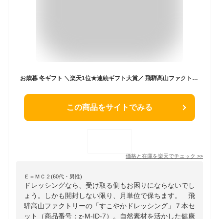
お歳暮 冬ギフト ＼楽天1位★連続ギフト大賞／ 飛騨高山ファクトリー すこやかドレッシング（7本）【A4】/ 高級 ドレッシング 調味料ギフト 内祝い お返し グルメ オシャレ 出産 結婚内祝い メッセージカード 引っ越し祝い 香典返し gws 送料無料 ギフト
この商品をサイトでみる
価格と在庫を
楽天
でチェック
>>
Ｅ＝ＭＣ２(60代・男性)
ドレッシングなら、受け取る側もお困りにならないでし
ょう。しかも開封しない限り、月単位で保ちます。 飛
騨高山ファクトリーの「すこやかドレッシング」７本セ
ット（商品番号：z-M-ID-7）。自然素材を活かした健康