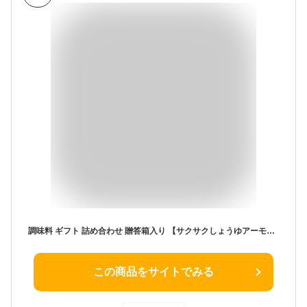
調味料 ギフト 詰め合わせ 贈答箱入り 【サクサクしょうゆアーモンド トリュフ風味 塩糀レモンカシューナッツ】 こころダイニング 公式ショップ レシピも公開 内祝い 出産祝い 結婚祝い 香典返し プレゼント
この商品をサイトでみる