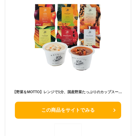
【野菜をMOTTO】レンジで1分、国産野菜たっぷりのカップスープ6個セット ご自宅用 アソート｜レトルト 常温保存｜朝食・ランチ・夜食に
この商品をサイトでみる