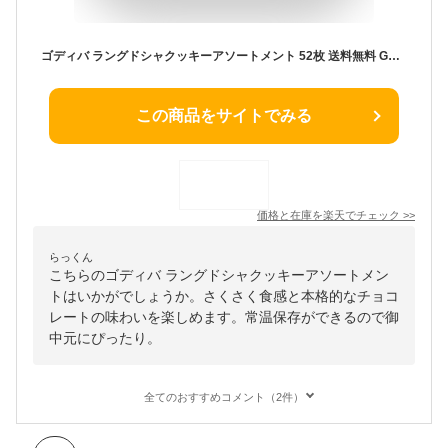
ゴディバ ラングドシャクッキーアソートメント 52枚 送料無料 GODIVA 菓子折り お菓子 クッキー 焼き菓子 詰め合わせ 退職 個包装 大量 セット 内祝い お返し 結婚 出産 香典返し 快気 祝い お礼 ギフト プレゼント 5000円 冬ギフト バレンタイン 2026
この商品をサイトでみる
価格と在庫を
楽天
でチェック
>>
らっくん
こちらのゴディバ ラングドシャクッキーアソートメン
トはいかがでしょうか。さくさく食感と本格的なチョコ
レートの味わいを楽しめます。常温保存ができるので御
中元にぴったり。
全てのおすすめコメント（2件）