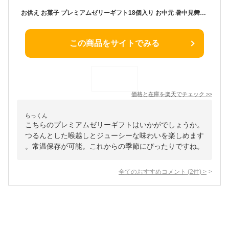
お供え お菓子 プレミアムゼリーギフト18個入り お中元 暑中見舞い 残暑見舞い 内祝 出産内祝い コーヒーゼリー 贈答品 和菓子 個包装 おしゃれ スイーツ ギフト 詰め合わせ 白桃 コーヒー 梅 あら川白桃 御仏前 お供え物 御礼 お祝い お見舞い 快気祝 手土産 洋菓子
この商品をサイトでみる
価格と在庫を
楽天
でチェック
>>
らっくん
こちらのプレミアムゼリーギフトはいかがでしょうか。
つるんとした喉越しとジューシーな味わいを楽しめます
。常温保存が可能。これからの季節にぴったりですね。
全てのおすすめコメント
(
2
件)
>