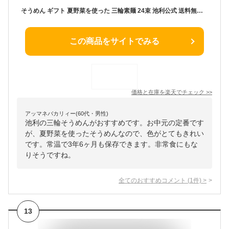
そうめん ギフト 夏野菜を使った 三輪素麺 24束 池利公式 送料無料 素麺 プレゼント お取り寄せ お中元 暑中御見舞 残暑御見舞 内祝い お祝い お供え 粗供養 贈答用 贈り物 化粧箱 のし お返し
この商品をサイトでみる
価格と在庫を
楽天
でチェック
>>
アッマネバカリィー(60代・男性)
池利の三輪そうめんがおすすめです。お中元の定番です
が、夏野菜を使ったそうめんなので、色がとてもきれい
です。常温で3年6ヶ月も保存できます。非常食にもな
りそうですね。
全てのおすすめコメント
(
1
件)
>
13