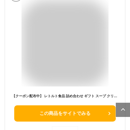
【クーポン配布中】 レトルト食品 詰め合わせ ギフト スープ クリームシチュー 4種12食 セット 【送料無料 沖縄除く】 神戸開花亭 お歳暮 母の日 父の日 お中元 2025 内祝い 出産 快気祝い 福袋 レトルト 惣菜 おかず 常温 高級 温めるだけ レンジ対応 湯煎 新生活
この商品をサイトでみる