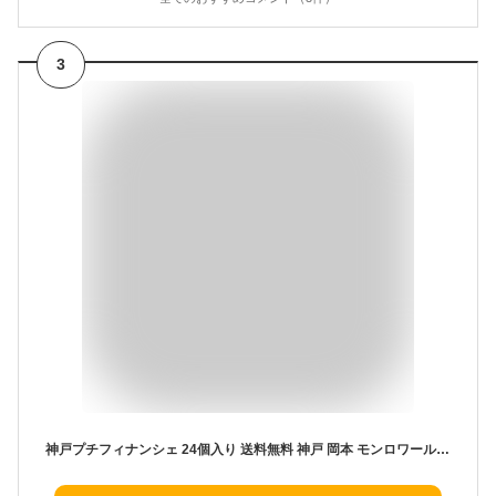
3
神戸プチフィナンシェ 24個入り 送料無料 神戸 岡本 モンロワール 神戸土産 スイーツ 洋菓子 焼き菓子 お中元 初盆 個包装 通販 プレゼント 焼菓子 人気 ランキング 美味しい しっとり フィナンシェ おしゃれ 常温 賞味期限 帰省土産 お歳暮 ホワイトデーお返し ギフト