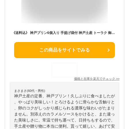
《送料込》 神戸プリン6個入り 手提げ袋付 神戸土産 トーラク 御中元 お彼岸 お供え 御供 贈答品 販売店 賞味期限 美味しい おしゃれ おすすめ スイーツ プレゼント 人気 ランキング 御供 御歳暮 ギフト 贈り物 出産 内祝 常温 詰合せ 帰省土産 通販 プリン ぷりん
この商品をサイトでみる
価格と在庫を
楽天
でチェック
>>
まさまさ(60代・男性)
神戸土産の定番、神戸プリン！久しぶりに食べましたが
、やっぱり美味しい！とろけるように滑らかな舌触りと
、卵のコクがしっかり感じられる濃厚な味わいがたまり
ません。別添えのカラメルソースをかけると、また違っ
た美味しさに。常温で持ち運べて、日持ちもするので、
手土産や贈り物に本当に便利。貰って嬉しい、あげて安