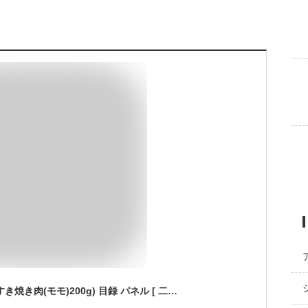
景品 セット (味彩牛 すき焼き肉(モモ)200g) 目録 パネル [ 二次会/ビンゴ/ゴルフ コンペ/結婚式 ] 景品ゲッチュ