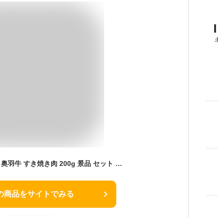
特選 国産牛 みちのく 奥羽牛 すき焼き肉 200g 景品 セット 目録 パネル イベント 新年会 忘年会 結婚式 二次会 宴会 福引 抽選会 ゴルフコンペ ビンゴ大会 グルメ景品 景品ゲッチュ！
の商品をサイトでみる