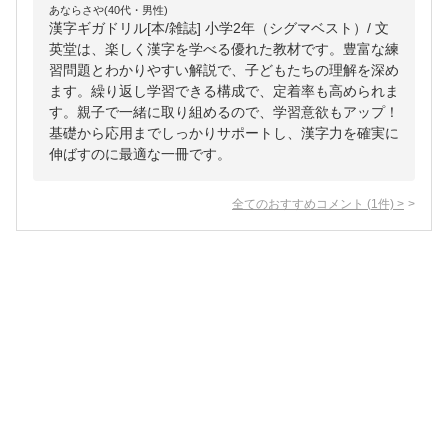
あならさや(40代・男性)
漢字ギガドリル[本/雑誌] 小学2年（シグマベスト）/ 文
英堂は、楽しく漢字を学べる優れた教材です。豊富な練
習問題とわかりやすい解説で、子どもたちの理解を深め
ます。繰り返し学習できる構成で、定着率も高められま
す。親子で一緒に取り組めるので、学習意欲もアップ！
基礎から応用までしっかりサポートし、漢字力を確実に
伸ばすのに最適な一冊です。
全てのおすすめコメント
(
1
件)
>