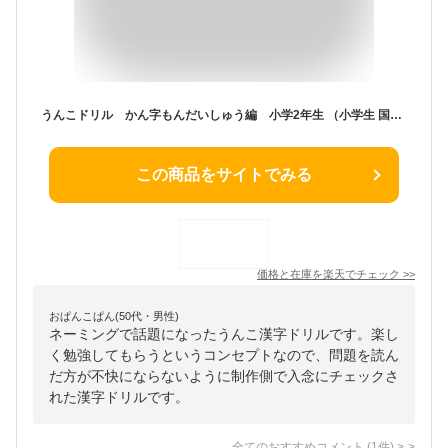
うんこドリル かん字もんだいしゅう編 小学2年生 （小学生 国語 漢字 問題集編 小2） [ 古屋雄作 ]
この商品をサイトでみる
価格と在庫を
楽天
でチェック
>>
おぱんこぱん(50代・男性)
ネーミングで話題になったうんこ漢字ドリルです。楽し
く勉強してもらうというコンセプトなので、問題を読ん
だ方が不快にならないように制作側で入念にチェックさ
れた漢字ドリルです。
全てのおすすめコメント
(
1
件)
>