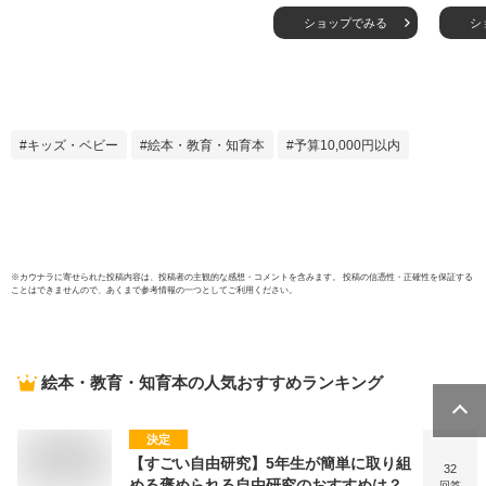
（小学生 国語） [
学生 
ショップでみる
シ
文響社 ]
1） [
キッズ・ベビー
絵本・教育・知育本
予算10,000円以内
※
カウナラ
に寄せられた投稿内容は、投稿者の主観的な感想・コメントを含みます。 投稿の信憑性・正確性を保証する
ことはできませんので、あくまで参考情報の一つとしてご利用ください。
絵本・教育・知育本
の人気おすすめランキング
決定
【すごい自由研究】5年生が簡単に取り組
32
める褒められる自由研究のおすすめは？
回答