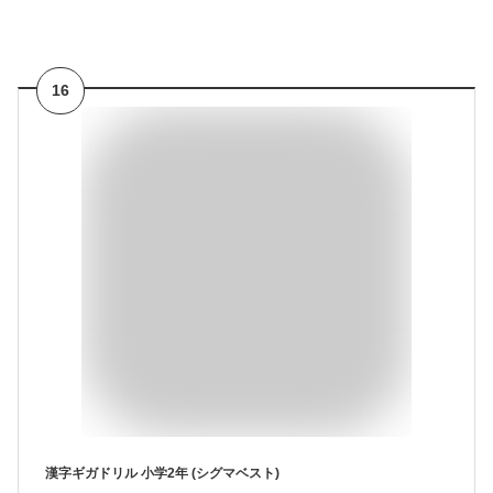
16
漢字ギガドリル 小学2年 (シグマベスト)