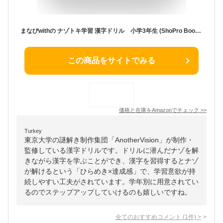
まなびwithの ナゾトキ学習 漢字ドリル 小学3年生 (ShoPro Books)
この商品をサイトでみる
価格と在庫を
Amazon
でチェック
>>
Turkey
東京大学の謎解き制作集団「AnotherVision」が制作・
監修している漢字ドリルです。ドリルに潜んだナゾを解
きながら漢字を学ぶことができ、漢字を習得するとナゾ
が解けるという「ひらめき×達成感」で、学習意欲が持
続しやすい工夫がされています。学年別に用意されてい
るのでステップアップしていけるのも嬉しいですね。
全てのおすすめコメント
(
1
件)
>