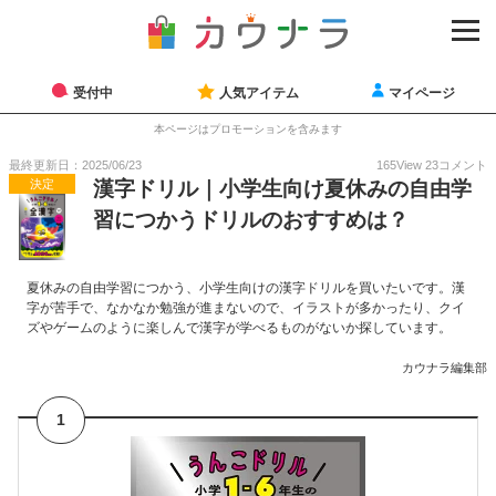
受付中
人気アイテム
マイページ
本ページはプロモーションを含みます
最終更新日：2025/06/23
165
View
23
コメント
決定
漢字ドリル｜小学生向け夏休みの自由学
習につかうドリルのおすすめは？
夏休みの自由学習につかう、小学生向けの漢字ドリルを買いたいです。漢
字が苦手で、なかなか勉強が進まないので、イラストが多かったり、クイ
ズやゲームのように楽しんで漢字が学べるものがないか探しています。
カウナラ編集部
1