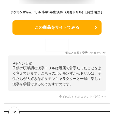
ポケモンずかんドリル 小学3年生 漢字 （知育ドリル） [ 阿辻 哲次 ]
この商品をサイトでみる
価格と在庫を
楽天
でチェック
>>
aki(40代・男性)
子供の頃単調な漢字ドリルは退屈で苦手だったことをよ
く覚えています。こちらのポケモンずかんドリルは、子
供たちが大好きなポケモンキャラクターと一緒に楽しく
漢字を学習できるのでおすすめです。
全てのおすすめコメント
(
1
件)
>
12