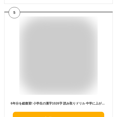
5
6年分を総復習! 小学生の漢字1026字 読み取りドリル 中学に上がる前に完全マスター [ 子ども学力向上研究会 ]