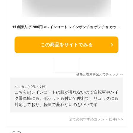
⭐️1点購入で1980円 ⭐️レインコート レインポンチョ ポンチョ カッパ レディース メンズ レインウェア 通学 通勤 自転車 ロング 保育園 二重ツバ リュック対応 おしゃれ 軽量 ママ 原付 膝が濡れない リュック 梅雨 ポケット付き
この商品をサイトでみる
価格と在庫を
楽天
でチェック
>>
クミカン(40代・女性)
こちらのレインコートは膝が濡れないので自転車やバイ
ク乗車時にも。ポケットも付いて便利で、リュックにも
対応しており、軽量で蒸れないのもいいです
全てのおすすめコメント
(
1
件)
>