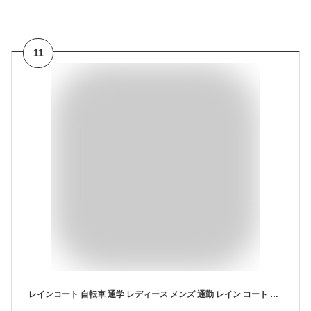
11
レインコート 自転車 通学 レディース メンズ 通勤 レイン コート 蒸れにくい カジメイク 7260 エントラントレインコート レインウェア ロング 防水 撥水 スクーター レインスーツ 防寒 おしゃれ 雨カッパ 透湿 大人 男女兼用 entrantcoat KAJIMEIKU