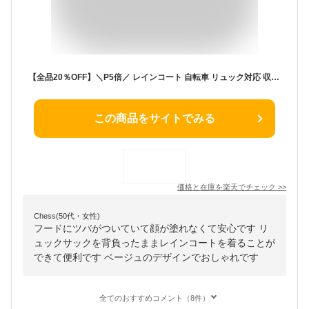
【全品20％OFF】＼P5倍／ レインコート 自転車 リュック対応 収納袋付き レインポンチョ カッパ レディース メンズ 男女兼用 通勤 通学 送迎 ロング丈 軽量 レインウェア 防風 撥水 雨具 梅雨 保育園 ママ バイク 傘なし 両手が空く 大きいサイズ おしゃれ
この商品をサイトでみる
価格と在庫を
楽天
でチェック
>>
Chess(50代・女性)
フードにツバがついていて顔が塗れなくて安心です リ
ュックサックを背負ったままレインコートを着ることが
できて便利です ベージュのデザインでおしゃれです
全てのおすすめコメント（8件）