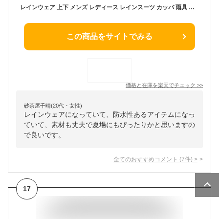
レインウェア 上下 メンズ レディース レインスーツ カッパ 雨具 ウィンドブレーカー おしゃれ 軽い 蒸れにくい 通勤 通学 ストレッチ 透湿 防水 撥水 自転車 バイク 軽量 登山 ゴルフ 釣り 高校生 送料無料 7572 4WAYストレッチシールドEX
この商品をサイトでみる
価格と在庫を
楽天
でチェック
>>
砂茶屋千晴(20代・女性)
レインウェアになっていて、防水性あるアイテムになっ
ていて、素材も丈夫で夏場にもぴったりかと思いますの
で良いです。
全てのおすすめコメント
(
7
件)
>
17