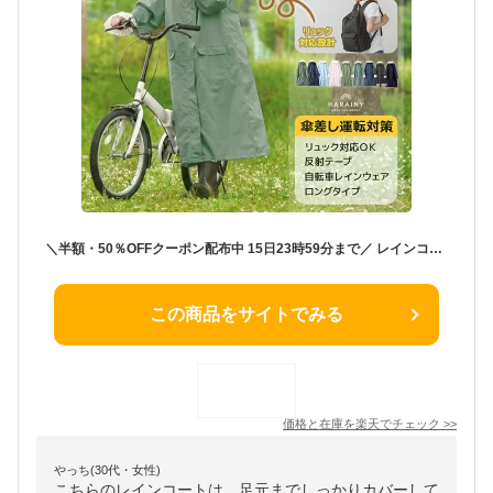
＼半額・50％OFFクーポン配布中 15日23時59分まで／ レインコート ハレニー HARAINY 自転車 リュック ロングレインコート 自転車用レインコート 雨具 バイク 軽量 雨具 自転車用カッパ 通学 リュック対応 防水撥水加工 シュシュポッシュ 新生活
この商品をサイトでみる
価格と在庫を
楽天
でチェック
>>
やっち(30代・女性)
こちらのレインコートは、足元までしっかりカバーして