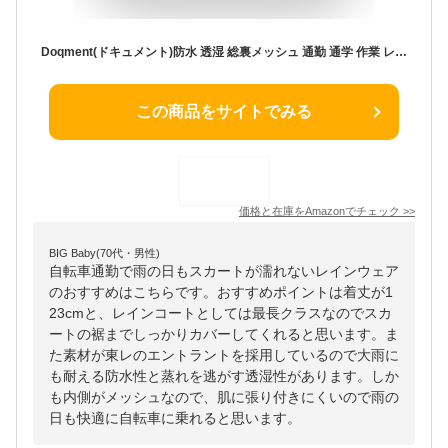
Doqment(ドキュメント)防水 透湿 総裏メッシュ 通勤 通学 作業 レジャー 東レエントラント使用コート 7260 シルバー L
この商品をサイトでみる
価格と在庫を
Amazon
でチェック
>>
BIG Baby(70代・男性)
自転車通勤で雨の日もスカートが濡れないレインウェア
のおすすめはこちらです。おすすめポイントは着丈が1
23cmと、レインコートとしては最長クラスなのでスカ
ートの裾までしっかりカバーしてくれると思います。ま
た素材が東レのエントラントを採用しているので大雨に
も耐える防水性と蒸れを逃がす透湿性があります。しか
も内側がメッシュなので、肌に張り付きにくいので雨の
日も快適に自転車に乗れると思います。