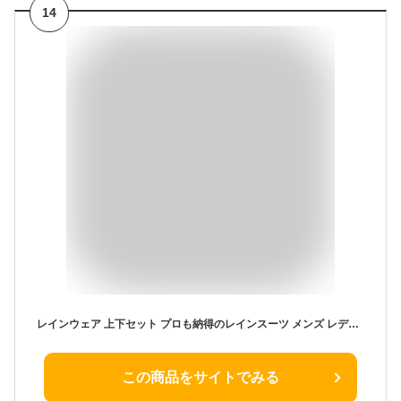
14
レインウェア 上下セット プロも納得のレインスーツ メンズ レディース 自転車 通学 レインコート ゴルフ 登山 透湿 防水 ストレッチ レインパンツ・ジャケット カッパ 雨合羽 雨具 AMERAKU アメラク NN25NSRA06M
この商品をサイトでみる