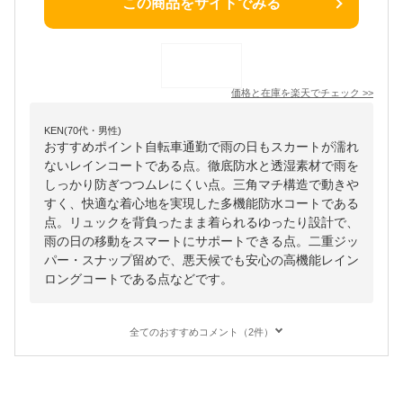
この商品をサイトでみる
価格と在庫を
楽天
でチェック
>>
KEN(70代・男性)
おすすめポイント自転車通勤で雨の日もスカートが濡れ
ないレインコートである点。徹底防水と透湿素材で雨を
しっかり防ぎつつムレにくい点。三角マチ構造で動きや
すく、快適な着心地を実現した多機能防水コートである
点。リュックを背負ったまま着られるゆったり設計で、
雨の日の移動をスマートにサポートできる点。二重ジッ
パー・スナップ留めで、悪天候でも安心の高機能レイン
ロングコートである点などです。
全てのおすすめコメント（2件）