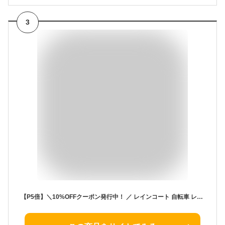
3
【P5倍】＼10%OFFクーポン発行中！ ／ レインコート 自転車 レインウェア レインコート レディース レインコートメンズ ロング丈 自転車 リュック対応 多機能 レインコート リュック対応 通勤 軽量 レインスーツ レインコート通学 防風防水 防水収納袋付 雨対策