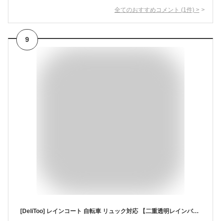
全てのおすすめコメント
(
1
件)
>
9
[DeliToo] レインコート 自転車 リュック対応 【二重透明レインバイザー付き】 レインウェア レディース バイク レインポンチョ ロング 大きい 防水 防風 雨具 雨合羽 かっぱ 超撥水 梅雨対策 豪雨対応 軽量 男女兼用 母の日 父の日 ギフト (JP, アルファベット, L, ホワイト)