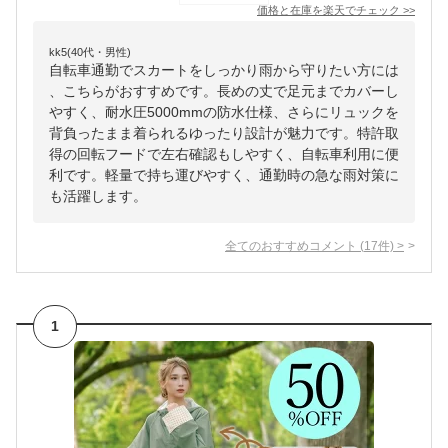
価格と在庫を
楽天
でチェック
>>
kk5(40代・男性)
自転車通勤でスカートをしっかり雨から守りたい方には
、こちらがおすすめです。長めの丈で足元までカバーし
やすく、耐水圧5000mmの防水仕様、さらにリュックを
背負ったまま着られるゆったり設計が魅力です。特許取
得の回転フードで左右確認もしやすく、自転車利用に便
利です。軽量で持ち運びやすく、通勤時の急な雨対策に
も活躍します。
全てのおすすめコメント
(
17
件)
>
1