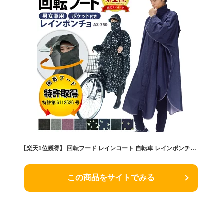
【楽天1位獲得】 回転フード レインコート 自転車 レインポンチョ 防水 レディース メンズ ax-750 原付 ポンチョ 通勤 通学 おしゃれ レインウェア リュック 防災 撥水 雨 首が回る カッパ 雨具 シンプル 男女兼用 公式 アエトニクス
この商品をサイトでみる