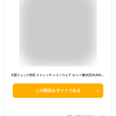
大型リュック対応 ストレッチ レインウェア カッパ 耐水圧20,000mm カーキ ブラック 黒 反射 自転車 用 ヘルメット 対応 フード 再帰 反射 バックパック対応 レインウェア 自転車 高校生 通学用 レインコート リュッ
この商品をサイトでみる