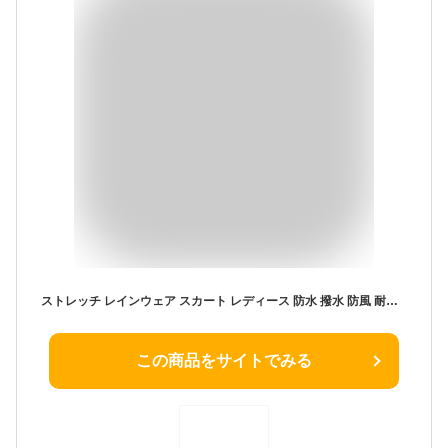
ストレッチ レインウェア スカート レディース 防水 撥水 防風 耐水圧24,000mm レインスカート レインコート レインスーツ アウトドアスカート ラップスカート 大きいサイズ おしゃれ カッパ 雨合羽 雨具 通勤 通学 自転車 女性用 NR-3401 SS限定
この商品をサイトでみる