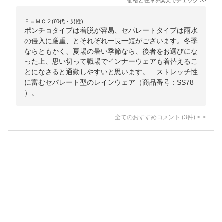
価格と在庫を
楽天
でチェック
>>
Ｅ＝ＭＣ２(60代・男性)
ポンチョタイプは着脱が容易、セパレートタイプは雨水
の侵入に厳重、とそれぞれ一長一短がございます。冬季
ならともかく、夏場の暑い季節なら、後者をお選びにな
った上、思い切って職場でインナーウェアも着替えるこ
とになさると通勤しやすいと思います。 ストレッチ性
に富むセパレート型のレインウェア（商品番号：SS78
）。
全てのおすすめコメント
(
3
件)
>