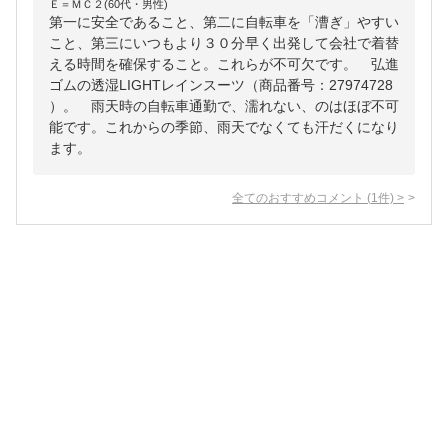
Ｅ＝ＭＣ２(60代・男性)
第一に安全であること、第二に自転車を「漕ぎ」やすい
こと、第三にいつもより３０分早く出発して会社で着替
える時間を確保すること。これらが不可欠です。 弘進
ゴムの透湿LIGHTレインスーツ（商品番号：27974728
）。 雨天時の自転車通勤で、濡れない、のはほぼ不可
能です。これからの季節、雨天でなくても汗だくになり
ます。
全てのおすすめコメント
(
1
件)
>