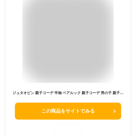
ジュタオピン 親子コーデ 半袖 ペアルック 親子コーデ 男の子 親子 ペアルック tシャツ ペアルックス tシャツ おそろい 子供 お揃い 服 親子おそろい服 夏 お揃い tシャツ 夏 親子ペアルック 赤ちゃん ブランド 親子お揃いコーデ 赤ちゃん ベビー親子お揃い服 ルームウエア 親子ペア 男の子 夏 親子のお揃い 家族コーデ ベビー 赤ちゃん FBA-mka6922-AD-L
この商品をサイトでみる