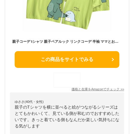
親子コーデ tシャツ 親子ペアルック リンクコーデ 半袖 ママとお揃い 親子でつながる 誕生日 記念日 恐竜 Tシャツ 綿 可愛い 親子T-shirt 親子お揃い 親子お揃いtシャツ ペアルック 親子服
この商品をサイトでみる
価格と在庫を
Amazon
でチェック
>>
ゆささ(40代・女性)
親子のTシャツを横に並べると絵がつながるシリーズは
とてもかわいくて、見ている側が和むのでおすすめした
いです。きっと着ている側もなんだか楽しい気持ちにな
る気がします