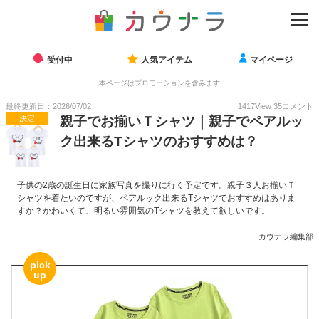
受付中
人気アイテム
マイページ
本ページはプロモーションを含みます
最終更新日：2026/07/02
1417
View
35
コメント
決定
親子でお揃いＴシャツ｜親子でペアルッ
ク出来るTシャツのおすすめは？
子供の2歳の誕生日に家族写真を撮りに行く予定です。親子３人お揃いＴ
シャツを着たいのですが、ペアルック出来るTシャツでおすすめはありま
すか？かわいくて、明るい雰囲気のTシャツを教えて欲しいです。
カウナラ編集部
pick
up