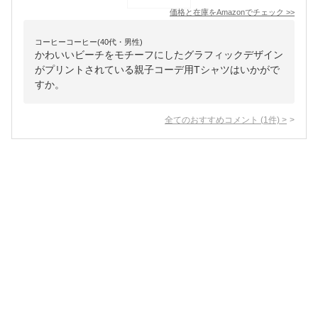
価格と在庫を
Amazon
でチェック
>>
コーヒーコーヒー(40代・男性)
かわいいビーチをモチーフにしたグラフィックデザイン
がプリントされている親子コーデ用Tシャツはいかがで
すか。
全てのおすすめコメント
(
1
件)
>