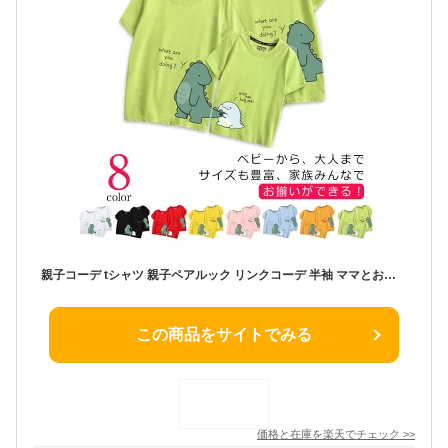
親子コーデ tシャツ 親子ペアルック リンクコーデ 半袖 ママとお揃い 親子でつながる 誕生日 記念日 恐竜 Tシャツ 綿 可愛い 親子お揃い 親子お揃いtシャツ バースデー 家族 おそろい プレゼント お揃い ペアtシャツ 親子ペア 実用的 大きいサイズ 送料無料
この商品をサイトでみる
価格と在庫を
楽天
でチェック
>>