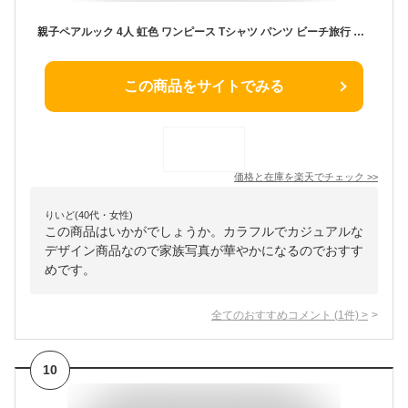
親子ペアルック 4人 虹色 ワンピース Tシャツ パンツ ビーチ旅行 親子お揃い 可愛い 水着 レディース メンズ セットアップ 男の子 女の子 カップルペアルック 大きいサイズ 親子コーデ 家族お揃い ママ パパ 春 夏 半袖 おしゃれ リンクコーデ 海 リゾート ボヘミアン 韓国
この商品をサイトでみる
価格と在庫を
楽天
でチェック
>>
りいど(40代・女性)
この商品はいかがでしょうか。カラフルでカジュアルな
デザイン商品なので家族写真が華やかになるのでおすす
めです。
全てのおすすめコメント
(
1
件)
>
10