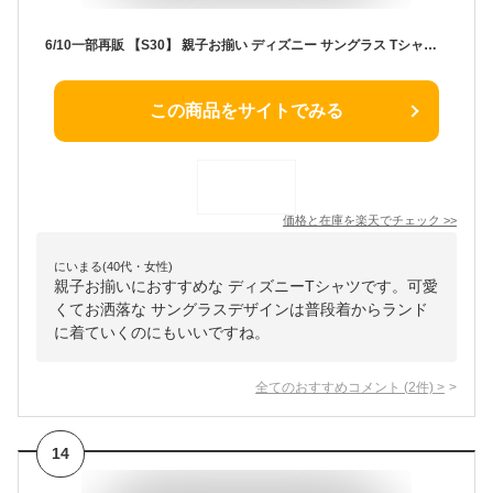
6/10一部再販 【S30】 親子お揃い ディズニー サングラス Tシャツ 0290A 綿100％ ベビードール BABYDOLL 大人 ユニセックス 男女兼用 レディース メンズ DISNEY ミッキー ミニー ドナルド デイジー チップとデール ディズニーTシャツ
この商品をサイトでみる
価格と在庫を
楽天
でチェック
>>
にいまる(40代・女性)
親子お揃いにおすすめな ディズニーTシャツです。可愛
くてお洒落な サングラスデザインは普段着からランド
に着ていくのにもいいですね。
全てのおすすめコメント
(
2
件)
>
14