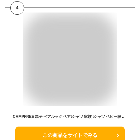
4
CAMPFREE 親子 ペアルック ペアtシャツ 家族 tシャツ ベビー服 男の子 女の子 おしゃれ 兄弟 お揃い おそろい Tシャツ カバーオール メンズ レディース ロンパース 半袖 兄弟お揃い お揃い服 子供服 子ども キッズ ジュニア 綿100% 70cm 80cm 150 メール便 送料無料 出産祝い
この商品をサイトでみる