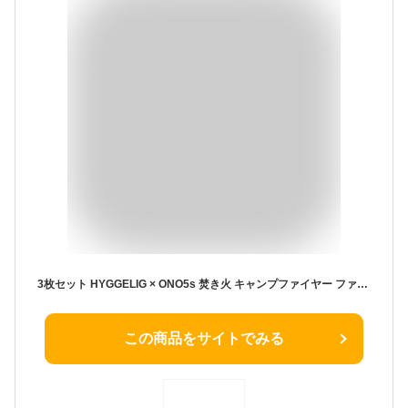
3枚セット HYGGELIG × ONO5s 焚き火 キャンプファイヤー ファミリーTシャツセット 親子 ソトアソビ アウトドア
この商品をサイトでみる