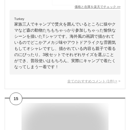
価格と在庫を
楽天
でチェック
>>
Turkey
家族三人でキャンプで焚火を囲んでいるところに猿やク
マなど森の動物たちもちゃっかり参加しちゃった愉快な
シーンを描いたTシャツです。海外風の画調で描かれて
いるのでどこかアメカジ味やアウトドアライクな雰囲気
もしてオシャレですし、描かれている内容も親子で着る
のにぴったり。3枚セットでそれぞれサイズを選ぶこと
ができ、普段使いはもちろん、実際にキャンプで着たく
なってしまう一着です！
全てのおすすめコメント
(
1
件)
>
15