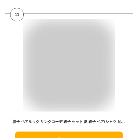
11
親子 ペアルック リンクコーデ 親子 セット 夏 親子 ペアtシャツ 兄妹 お揃い 赤ちゃん 父 ロンパース 親子コーデ スイカ tシャツ 家族 プレゼント 母 娘 おそろい 親子ペアルック 親子tシャツ 大きいサイズ おもしろ 男女 姉弟 親子ペア パパ ママ プレゼント