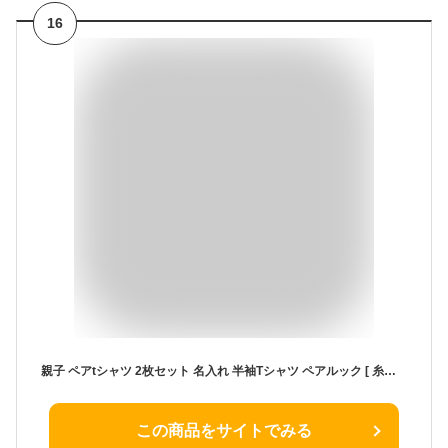
16
親子 ペアtシャツ 2枚セット 名入れ 半袖Tシャツ ペアルック [ 糸電話 くまさん親子 ] 親子コーデ リンクコーデ 赤ちゃん かわいい 子供 服 兄弟 家族 お揃い おそろい 男の子 女の子 キッズ ママへ パパへ 母の日 父の日 妻へ 旦那へ おもしろ 春夏 送料無料 ブランド
この商品をサイトでみる