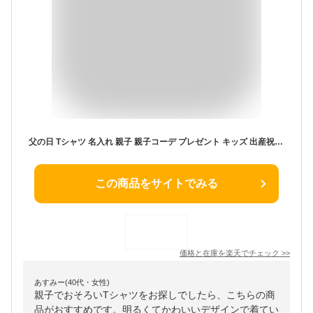
父の日 Tシャツ 名入れ 親子 親子コーデ プレゼント キッズ 出産祝い 兄弟 姉妹 姉弟 兄妹 夏 セット ロンパース 子供服 お祝い プリント 運動会 還暦 誕生日 一枚から 80 リンクコーデ お揃い 赤ちゃん ペア こども サッカー スマイル smile
この商品をサイトでみる
価格と在庫を
楽天
でチェック
>>
あすみー(40代・女性)
親子でおそろいTシャツをお探しでしたら、こちらの商
品がおすすめです。明るくてかわいいデザインで着てい