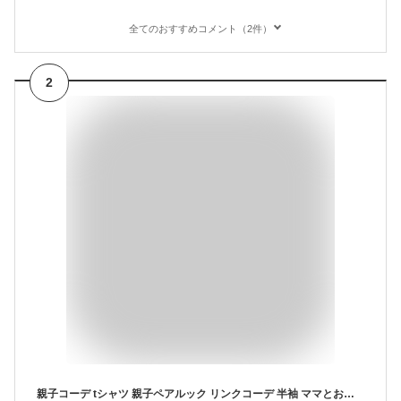
全てのおすすめコメント（2件）
2
親子コーデ tシャツ 親子ペアルック リンクコーデ 半袖 ママとお揃い 親子でつながる 誕生日 記念日 恐竜 Tシャツ 綿 可愛い 親子お揃い 親子お揃いtシャツ バースデー 家族 おそろい プレゼント お揃い ペアtシャツ 親子ペア 実用的 大きいサイズ 送料無料