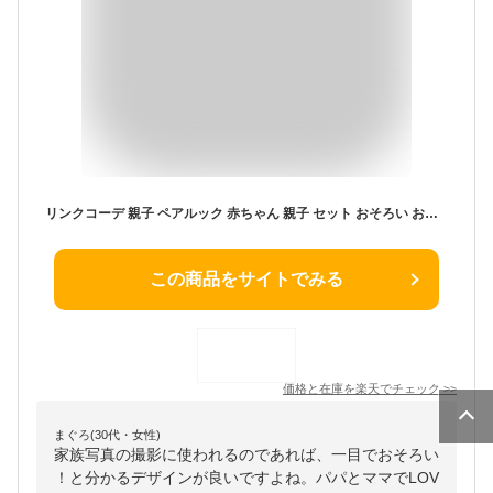
リンクコーデ 親子 ペアルック 赤ちゃん 親子 セット おそろい おそろい 兄弟 ロンパース tシャツ 親子コーデ 夏 家族 お揃い tシャツ 半袖 赤ちゃん ロンパース 家族 LOVE 白シャツ ベビー 友達ペア 兄弟姉妹 リンク 子供服 男の子 女の
この商品をサイトでみる
価格と在庫を
楽天
でチェック
>>
まぐろ(30代・女性)
家族写真の撮影に使われるのであれば、一目でおそろい
！と分かるデザインが良いですよね。パパとママでLOV