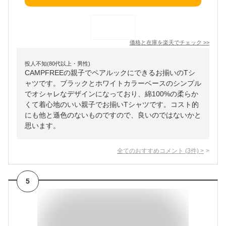
価格と在庫を
楽天
でチェック
>>
投人不知(80代以上・男性)
CAMPFREEの親子でペアルックにできるお揃いのTシ
ャツです。ブラックとホワイトカラーベースのシンプル
でオシャレなデザインになっており、綿100%の柔らか
くて着心地のいい親子でお揃いTシャツです。コスト的
にも他と遜色のないものですので、良いのではないかと
思います。
全てのおすすめコメント
(
3
件)
>
5