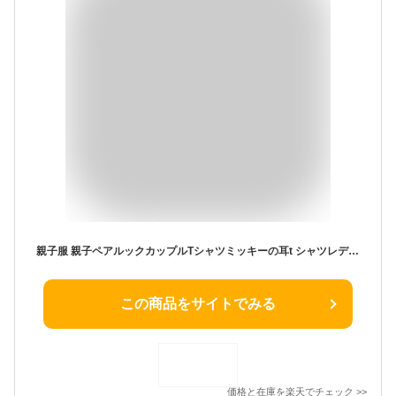
親子服 親子ペアルックカップルTシャツミッキーの耳t シャツレディースママと娘 おそろい服 親子服 家族お母さん子供 父と息子 お揃い服 家族 男の子 女の子キッズ服 子供服 撮影 旅行 プレゼント 8色 大きいサイズ
この商品をサイトでみる
価格と在庫を
楽天
でチェック
>>