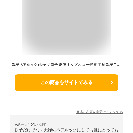
親子ペアルック tシャツ 親子 夏服 トップス コーデ 夏 半袖 親子 T-shirt 家族 お揃い tシャツ ママ パパ 男の子 女の子 キッズ tシャツ 子ども服 親子ペアルック 出産祝い 記念日 プレゼント 可愛い
この商品をサイトでみる
価格と在庫を
楽天
でチェック
>>
あみーご(40代・女性)
親子だけでなく夫婦のペアルックにしても誰にとっても