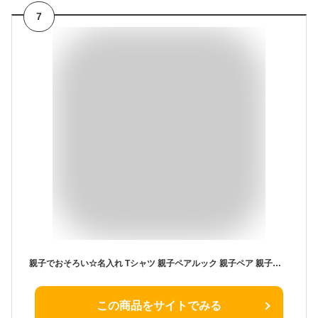
7
親子でおそろい☆名入れ Tシャツ 親子ペアルック 親子ペア 親子コーデ 親子リンク お揃い ファミリー パパ ママ ギフト 父の日 母の日 子供服 リンクコーデ ギフト メンズ レディース ベビー服 ists プレゼント
この商品をサイトでみる