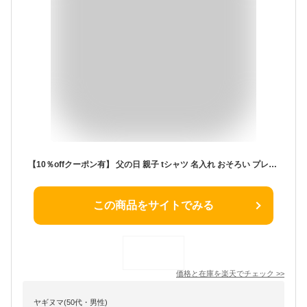
【10％offクーポン有】 父の日 親子 tシャツ 名入れ おそろい プレゼント 誕生日 ペア 名入れ ペアルック ペアtシャツ ブランド 家族 お揃い キャンプ 3枚セット 親子コーデ 親子ペア おしゃれ ロンパース 夏 赤ちゃん パパ 男の子 女の子 沖縄 70 親子お揃いTシャツ キッズ
この商品をサイトでみる
価格と在庫を
楽天
でチェック
>>
ヤギヌマ(50代・男性)