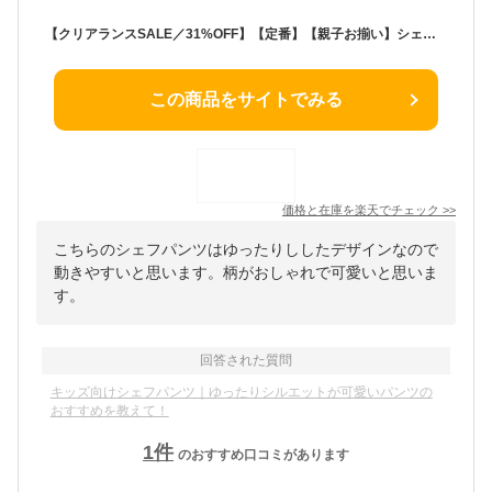
【クリアランスSALE／31%OFF】【定番】【親子お揃い】シェフパンツ（80〜150cm）マーキーズ 子供服 綿100% キッズ ベビー 男の子 女の子 ボトムス ロングパンツ 総柄 無地 リンクコーデ 2025SS
この商品をサイトでみる
価格と在庫を
楽天
でチェック
>>
こちらのシェフパンツはゆったりししたデザインなので
動きやすいと思います。柄がおしゃれで可愛いと思いま
す。
回答された質問
キッズ向けシェフパンツ｜ゆったりシルエットが可愛いパンツの
おすすめを教えて！
1
件
のおすすめ口コミがあります