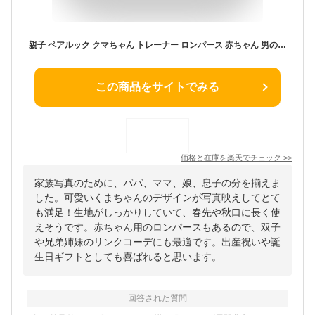
親子 ペアルック クマちゃん トレーナー ロンパース 赤ちゃん 男の子 女の子 パパ ママ 娘 息子 出産祝い プレゼント ギフト 誕生日 リンクコーデ 親子ペア ペア セット カップル 双子 コーデ お揃い おそろい 兄弟 姉妹 ベビー 家族 写真 韓国子供服 長袖 くま 熊 春 秋 冬
この商品をサイトでみる
価格と在庫を
楽天
でチェック
>>
家族写真のために、パパ、ママ、娘、息子の分を揃えま
した。可愛いくまちゃんのデザインが写真映えしてとて
も満足！生地がしっかりしていて、春先や秋口に長く使
えそうです。赤ちゃん用のロンパースもあるので、双子
や兄弟姉妹のリンクコーデにも最適です。出産祝いや誕
生日ギフトとしても喜ばれると思います。
回答された質問