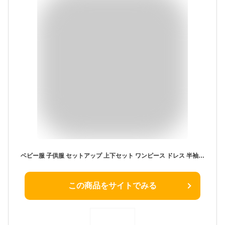
ベビー服 子供服 セットアップ 上下セット ワンピース ドレス 半袖 男の子 女の子 ベビー キッズ 夏 春 秋 夏服 春服 秋服 姉妹 兄妹 姉弟 兄弟 お揃い コーデ 子供 セーラー チェック 韓国 韓国ベビー服 綿 100% コットン 80 90 100 110 120
この商品をサイトでみる