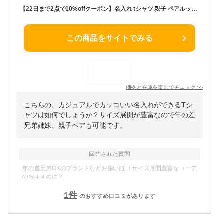
【22日まで2点で10%offクーポン】名入れ tシャツ 親子 ペアルック 出産祝い 姉妹 兄弟 親子コーデ お揃い 甥っ子 姪っ子 キッズ ロンパース 男の子 女の子 ナチュラル プレゼント 家族 リンク お揃い 誕生日 名前入り 小学生 ギフト 可愛い 母の日 お返し 内祝い 孫
この商品をサイトでみる
価格と在庫を
楽天
でチェック
>>
こちらの、カジュアルでカッコいい名入れができるTシ
ャツは如何でしょうか？サイズ展開が豊富なので年の差
兄弟姉妹、親子ペアも可能です。
回答された質問
年の差兄弟OKのブランドなどお揃い服 ｜サイズ展開豊富なコーデ
のおすすめは？
1
件
のおすすめ口コミがあります