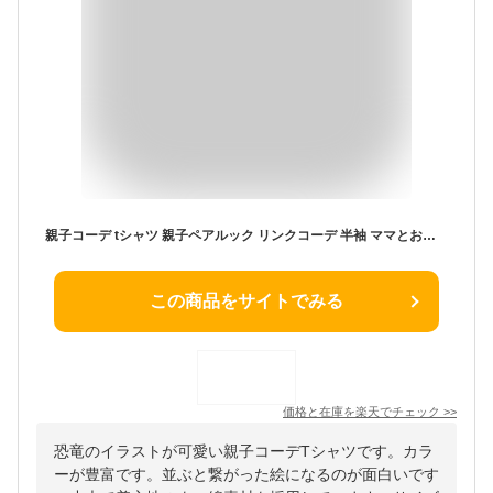
親子コーデ tシャツ 親子ペアルック リンクコーデ 半袖 ママとお揃い 親子でつながる 誕生日 記念日 恐竜 Tシャツ 綿 可愛い 親子お揃い 親子お揃いtシャツ バースデー 家族 おそろい プレゼント お揃い ペアtシャツ 親子ペア 実用的 大きいサイズ 送料無料
この商品をサイトでみる
価格と在庫を
楽天
でチェック
>>
恐竜のイラストが可愛い親子コーデTシャツです。カラ
ーが豊富です。並ぶと繋がった絵になるのが面白いです