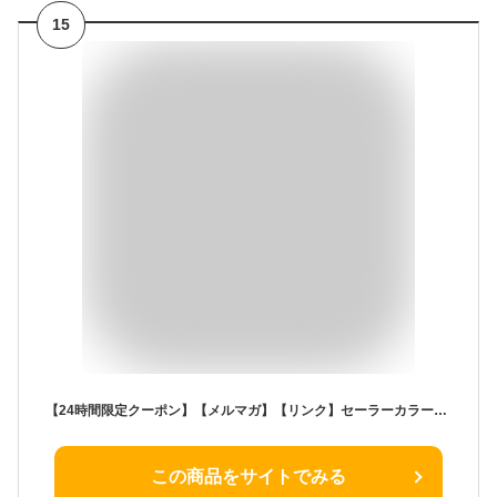
15
【24時間限定クーポン】【メルマガ】【リンク】セーラーカラーシャツ ▽▽ 綿100% 男の子 女の子 アプレレクール 子供服 キッズ ベビー 半袖シャツ ブラウス チェック お揃い お出かけ セレモニー 夏服 エフオー FO △△ v309905
この商品をサイトでみる