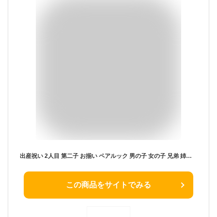
出産祝い 2人目 第二子 お揃い ペアルック 男の子 女の子 兄弟 姉妹 きょうだい で おそろい 2人 / アイスクリーム Sigle×Double プリント / Tシャツ2枚組 ギフト セット プレゼント
この商品をサイトでみる