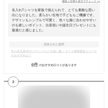
価格と在庫を
楽天
でチェック
>>
名入れTシャツを家族で揃えられて、とても素敵な思い
出になりました。柔らかい生地で子どももご機嫌です。
デザインもシンプルで可愛く、色々な服に合わせやすい
のも嬉しいポイント。出産祝いや誕生日プレゼントにも
最適だと感じました。
回答された質問
年の差兄弟OKのブランドなどお揃い服 ｜サイズ展開豊富なコーデ
のおすすめは？
6
件
のおすすめ口コミがあります
2