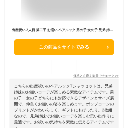
出産祝い 2人目 第二子 お揃い ペアルック 男の子 女の子 兄弟 姉妹 きょうだい で おそろい 2人 / ポップコーン Small×Large プリント / Tシャツ 2枚組 ギフト セット
この商品をサイトでみる
価格と在庫を
楽天
でチェック
>>
こちらの出産祝いのペアルックTシャツセットは、兄弟
姉妹のお揃いコーデが楽しめる素敵なアイテムです。男
の子・女の子どちらにも対応できるデザインとサイズ展
開で、仲良くお揃いの姿を楽しめます。ポップコーンの
プリントがかわいらしく、ギフトにもぴったり。2枚組
なので、兄弟姉妹でお揃いコーデを楽しむ思い出作りに
最適です。お祝いの気持ちを素敵に伝えるアイテムです
よ！