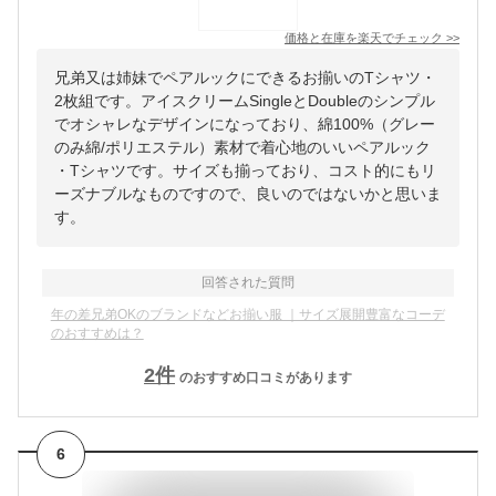
価格と在庫を
楽天
でチェック
>>
兄弟又は姉妹でペアルックにできるお揃いのTシャツ・
2枚組です。アイスクリームSingleとDoubleのシンプル
でオシャレなデザインになっており、綿100%（グレー
のみ綿/ポリエステル）素材で着心地のいいペアルック
・Tシャツです。サイズも揃っており、コスト的にもリ
ーズナブルなものですので、良いのではないかと思いま
す。
回答された質問
年の差兄弟OKのブランドなどお揃い服 ｜サイズ展開豊富なコーデ
のおすすめは？
2
件
のおすすめ口コミがあります
6