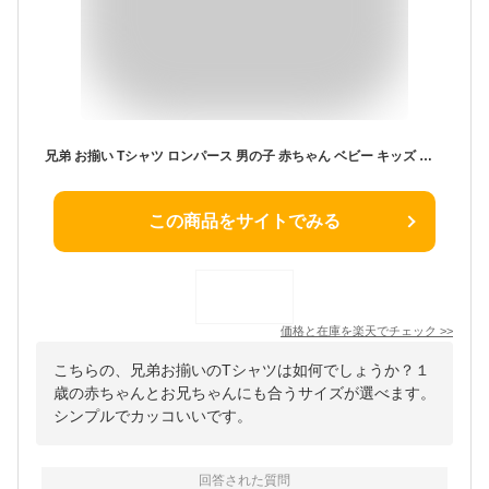
兄弟 お揃い Tシャツ ロンパース 男の子 赤ちゃん ベビー キッズ 出産祝い 内祝い お返し プレゼント ギフト 贈り物 誕生日 家族写真 リンクコーデ ペアルック ペア セット 双子 コーデ おそろい 兄弟お揃い 二人目 2人目 出産 カバーオール 子供 服 孫 春 夏 秋 春夏
この商品をサイトでみる
価格と在庫を
楽天
でチェック
>>
こちらの、兄弟お揃いのTシャツは如何でしょうか？１
歳の赤ちゃんとお兄ちゃんにも合うサイズが選べます。
シンプルでカッコいいです。
回答された質問