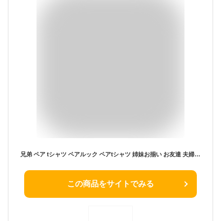
兄弟 ペア tシャツ ペアルック ペアtシャツ 姉妹お揃い お友達 夫婦 親子 家族 お揃いtシャツ 文字tシャツ オリジナルtシャツ キッズ おしゃれ シンプル グッズ メンズ レディース 子供 オーダー オリジナル プレゼント 誕生日 名入れ イラスト 名前入り なかよし
この商品をサイトでみる