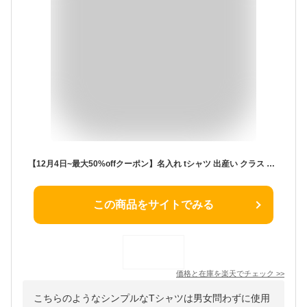
【12月4日~最大50%offクーポン】名入れ tシャツ 出産い クラス 姉妹 兄弟 親子 コーデ 男の子 女の子 プレゼント お揃い 家族 リンク 誕生日 名前入り 小学生 ギフト 可愛い 母の日 父の日 内祝い 孫 お洒落 シンプル 甥っ子 姪っ子 キッズ ロンパース Babybaby
この商品をサイトでみる
価格と在庫を
楽天
でチェック
>>
こちらのようなシンプルなTシャツは男女問わずに使用