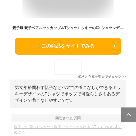
親子服 親子ペアルックカップルTシャツミッキーの耳t シャツレディースママと娘 おそろい服 親子服 家族お母さん子供 父と息子 お揃い服 家族 男の子 女の子キッズ服 子供服 撮影 旅行 プレゼント 8色 大きいサイズ
この商品をサイトでみる
価格と在庫を
楽天
でチェック
>>
男女年齢問わず親子などペアでの着こなしができるミッ
キーデザインのTシャツでポップで可愛らしさもあるデ
ザインで着こなしやすいです。
回答された質問
親子でお揃いＴシャツ｜親子でペアルック出来るTシャツのおすす
めは？