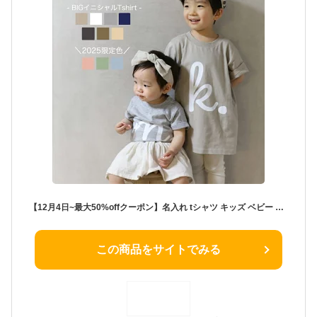
【12月4日~最大50%offクーポン】名入れ tシャツ キッズ ベビー 出産祝い 親子 コーデ ペアルック 姉妹 兄弟 お揃い 甥っ子 姪っ子 キッズ ロンパース 男の子 女の子 プレゼント 家族 リンク お揃い 誕生日 名前入り 小学生 ギフト 可愛い シンプル Babybaby
この商品をサイトでみる