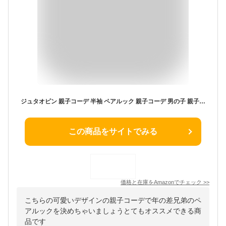
ジュタオピン 親子コーデ 半袖 ペアルック 親子コーデ 男の子 親子 ペアルック tシャツ ペアルックス tシャツ おそろい 子供 お揃い 服 親子おそろい服 夏 お揃い tシャツ 夏 親子ペアルック 赤ちゃん ブランド 親子お揃いコーデ 赤ちゃん ベビー親子 お揃い服 ルームウエア 親子ペア 男の子 夏 親子のお揃い 家族コーデ ベビー 赤ちゃん FBA-mka6922-K-80
この商品をサイトでみる
価格と在庫を
Amazon
でチェック
>>
こちらの可愛いデザインの親子コーデで年の差兄弟のペ
アルックを決めちゃいましょうとてもオススメできる商
品です