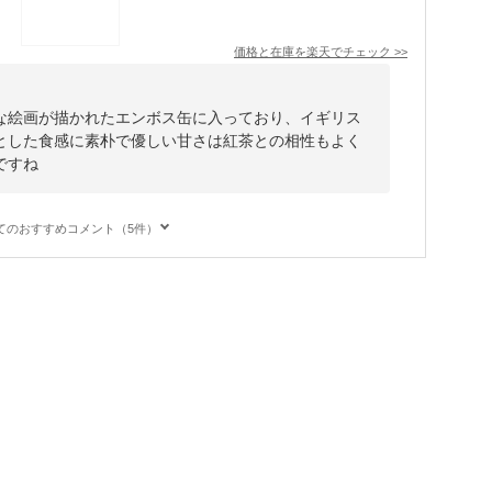
価格と在庫を
楽天
でチェック
>>
な絵画が描かれたエンボス缶に入っており、イギリス
とした食感に素朴で優しい甘さは紅茶との相性もよく
ですね
てのおすすめコメント（5件）