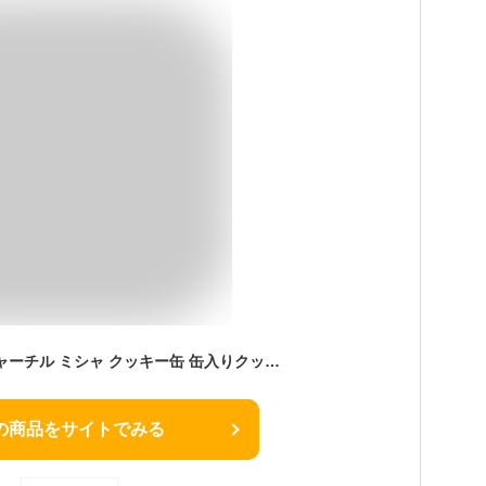
＼母の日セール／ チャーチル ミシャ クッキー缶 缶入りクッキー ティン缶 ミュシャ ムシャ お菓子缶 おしゃれ 絵画 夢想 ヒヤシンス姫 ブリキ缶 エンボス缶 プリンセスオータム プリンセススプリング 英国 イギリス 手土産 輸入菓子 ギフト プレゼント FD402
の商品をサイトでみる