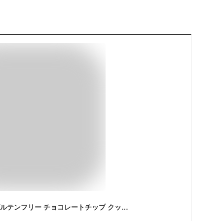
Tate's Bake Shop グルテンフリー チョコレートチップ クッキー 198 g [並行輸入品]