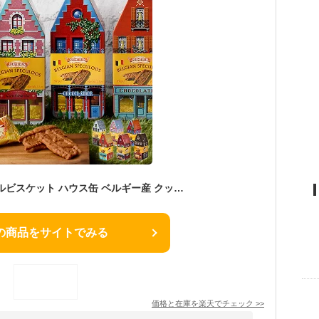
ベルメーレン カラメルビスケット ハウス缶 ベルギー産 クッキー スぺキュラース ティン缶入り VERMEIREN お家 ブリキ缶 おしゃれ かわいい レトロ缶 シナモンクッキー 輸入菓子 海外 ベルギー土産 手土産 プチギフト プレゼント お返し ホワイトデー バレンタイン FD286
の商品をサイトでみる
価格と在庫を
楽天
でチェック
>>