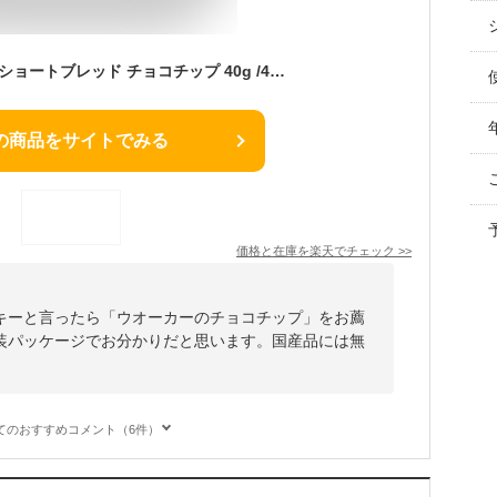
送料無料 ウォーカー ショートブレッド チョコチップ 40g /4個 8個 12個 /クッキー ビスケット ピュアバター お菓子 スコットランド おやつ 小分け 個包装 持ち運び 携帯 チョコチップ ばらまき こども ハロウィン クリスマス ギフト プレゼント 輸入菓子 メール便
の商品をサイトでみる
価格と在庫を
楽天
でチェック
>>
キーと言ったら「ウオーカーのチョコチップ」をお薦
装パッケージでお分かりだと思います。国産品には無
てのおすすめコメント（6件）