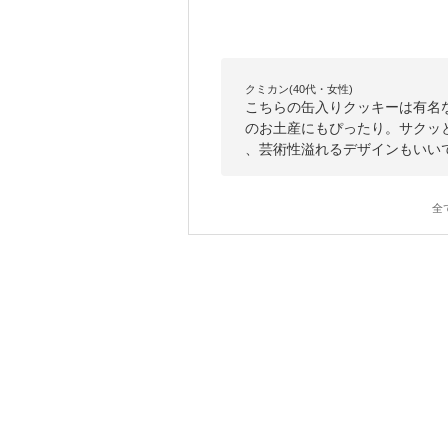
クミカン(40代・女性)
こちらの缶入りクッキーは有名
のお土産にもぴったり。サクッ
、芸術性溢れるデザインもいい
全