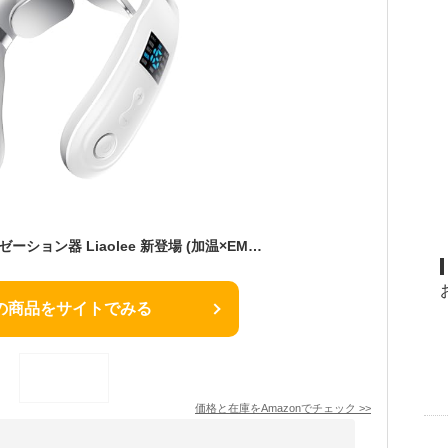
ネックケア 首 リラクゼーション器 Liaolee 新登場 (加温×EMS&TENSのW効果) 静音 軽量 首元リフレッシュ ネックリラックス ホットケア USB充電式 コードレス 10種類のモード 16段階の強度調整 液晶ディスプレイ 日本語音声ガイダンス 簡単操作 父の日 母の日 記念日 誕生日プレゼント お祝い 男女兼用 日本語説明書を同梱
の商品をサイトでみる
価格と在庫を
Amazon
でチェック
>>