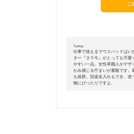
こ
Turkey
仕事で使えるマウスパッドはい
ター『タラモ』がとっても可愛
やすい一品。女性革職人がデザ
かみ感じる佇まいが素敵です。
も抜群。別途名入れもでき、使
物にぴったりですよ。