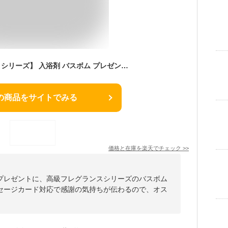
【 高級 フレグランス シリーズ】 入浴剤 バスボム プレゼント ギフト 詰め合わせ セット PureRose ローズ 香り 選べる2type / 女性 バスソルト 泡ぶろ メッセージカード 誕生日 女友達 母の日 ホワイトデー 大人 彼女 お洒落 特別
の商品をサイトでみる
価格と在庫を
楽天
でチェック
>>
プレゼントに、高級フレグランスシリーズのバスボム
セージカード対応で感謝の気持ちが伝わるので、オス