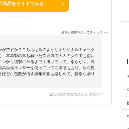
の商品をサイトでみる
価格と在庫を
楽天
でチェック
>>
かがですか？こちらは鳥のようなオリジナルキャラク
く、本革製の落ち着いた雰囲気で大人の女性でも使い
インから縫製に至るまで手掛けていて、柔らかく、温
最高級栃木レザーを使っていて高級感もあり、耐久性
うほどに色艶が増す経年変化も楽しめて、特別な贈り
全てのおすすめコメント
(
1
件)
>