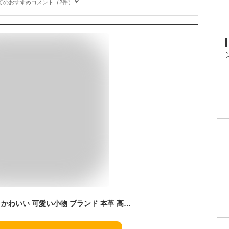
てのおすすめコメント（2件）
マウスパッド 本革 革 かわいい 可愛い小物 ブランド 本革 高級 日本製 名入れ 妻 嫁 彼女 女友達 母 誕生日 男性 名前入れ ネーム おしゃれ レディース 女性 メンズ テレワーク ギフト 人気 革婚式 退職 記念品 ギフト