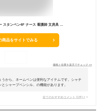
ネームペン タニエバー スタンペン4F ナース 看護師 文房具 文具 ネーム印 赤 黒ボールペン シャーペン 一本四役 多機能ペン 印鑑 印鑑付きボールペン ハンコ ハンコ付きボールペン スタンプ はんこ ハンコペン 印鑑ボールペン ペン ネーム印 印鑑ペン ボールペン印鑑
の商品をサイトでみる
価格と在庫を
楽天
でチェック
>>
ょうから、ネームペンは便利なアイテムです。シャチ
ンとシャープペンシル、の機能があります。
全てのおすすめコメント
(
1
件)
>