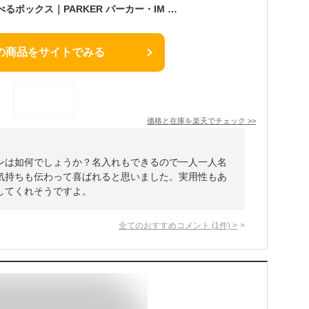
【パーカー公式】 選べるボックス｜PARKER パーカー・IM ボールペン 名入れ プロフェッショナル コレクション ギフトラッピング 高級筆記具ブランド オフィス使用 会社用 社会人 プレゼント 誕生日
の商品をサイトでみる
価格と在庫を
楽天
でチェック
>>
ンは如何でしょうか？名入れもできるので一人一人名
気持ちも伝わって喜ばれると思いました。実用性もあ
してくれそうですよ。
全てのおすすめコメント
(
1
件)
>