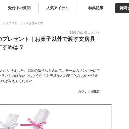
受付中の質問
人気アイテム
特集記事
質問
ージはプロモーションを含みます
3293
View
43
コメント
のプレゼント｜お菓子以外で渡す文房具
すすめは？
ことになりました。感謝の気持ちを込めて、チームのメンバーにプ
か良いものはないでしょうか？文房具などの実用的なものや記念
あれば教えてください。
カウナラ編集部