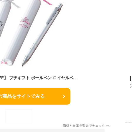
＼楽天1位／【10%OFF】 プチギフト ボールペン ロイヤルペン ボールペン テレワーク 在宅 プチギフト 退職 産休 ありがとう プチギフト ボールペン 300円 人気 200円台 敬老会 プレゼント イベント セール sale
の商品をサイトでみる
価格と在庫を
楽天
でチェック
>>