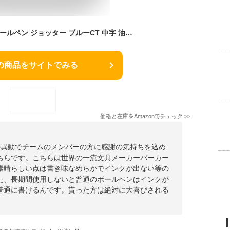
PARKER パーカー ボールペン ジョッター ブルーCT 中字 油性 ギフトボックス入り 正規輸入品 1953347
の商品をサイトでみる
価格と在庫を
Amazon
でチェック
>>
の異動でチームのメンバーの方に感謝の気持ちを込め
ちらです。こちらは世界の一流文具メーカーパーカー
素晴らしい点は書き味なめらかでインクが出ない等の
た、長期間使用しないと普通のボールペンはインクが
普通に書けるんです。貰った方は絶対に大喜びされる