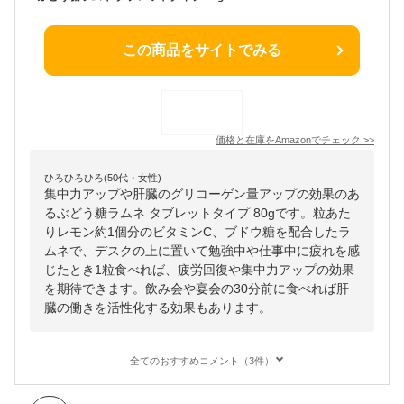
この商品をサイトでみる
価格と在庫を
Amazon
でチェック
>>
ひろひろひろ(50代・女性)
集中力アップや肝臓のグリコーゲン量アップの効果のあ
るぶどう糖ラムネ タブレットタイプ 80gです。粒あた
りレモン約1個分のビタミンC、ブドウ糖を配合したラ
ムネで、デスクの上に置いて勉強中や仕事中に疲れを感
じたとき1粒食べれば、疲労回復や集中力アップの効果
を期待できます。飲み会や宴会の30分前に食べれば肝
臓の働きを活性化する効果もあります。
全てのおすすめコメント（3件）