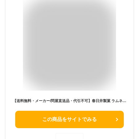
【送料無料・メーカー/問屋直送品・代引不可】春日井製菓 ラムネいろいろ 80g×12袋入｜ お菓子 袋 フルーツ味 ブドウ糖 ラムネ
この商品をサイトでみる