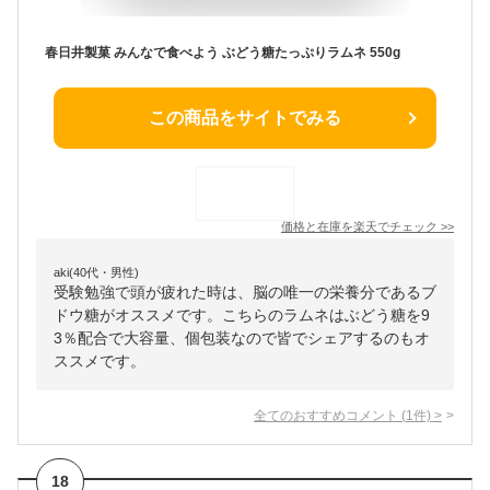
春日井製菓 みんなで食べよう ぶどう糖たっぷりラムネ 550g
この商品をサイトでみる
価格と在庫を
楽天
でチェック
>>
aki(40代・男性)
受験勉強で頭が疲れた時は、脳の唯一の栄養分であるブ
ドウ糖がオススメです。こちらのラムネはぶどう糖を9
3％配合で大容量、個包装なので皆でシェアするのもオ
ススメです。
全てのおすすめコメント
(
1
件)
>
18