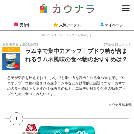
受付中
人気アイテム
マイページ
本ページはプロモーションを含みます
最終更新日：2026/04/13
427
View
58
コメント
決定
ラムネで集中力アップ｜ブドウ糖が含ま
れるラムネ風味の食べ物のおすすめは？
息子が受験を控えており、少しでも集中力を高められる食べ物を探してい
ます。ブドウ糖の含まれる森永ラムネなどが効果的と話題ですが、おすす
めの食べ物はありますか？保護者の私も、二日酔い対策や仕事の効率アッ
プのために食べてみたいです。
カウナラ編集部
1