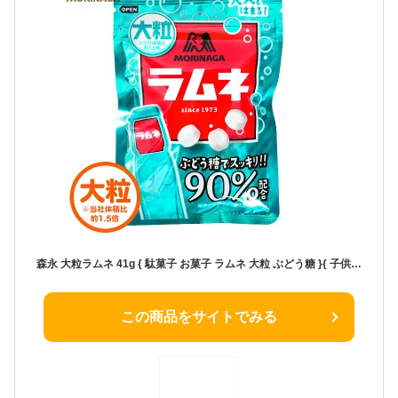
森永 大粒ラムネ 41g { 駄菓子 お菓子 ラムネ 大粒 ぶどう糖 }{ 子供会 景品 お祭り くじ引き 縁日 }
この商品をサイトでみる