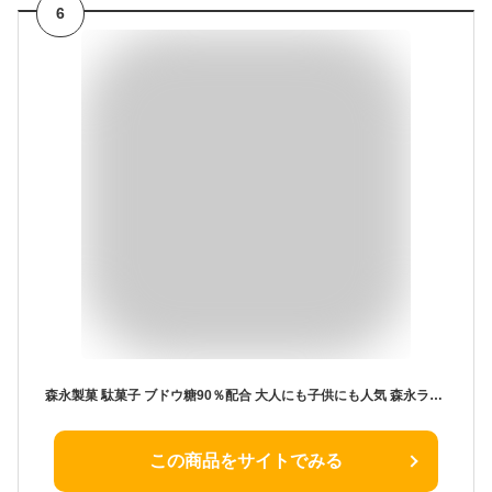
6
森永製菓 駄菓子 ブドウ糖90％配合 大人にも子供にも人気 森永ラムネ 29g 1個
この商品をサイトでみる