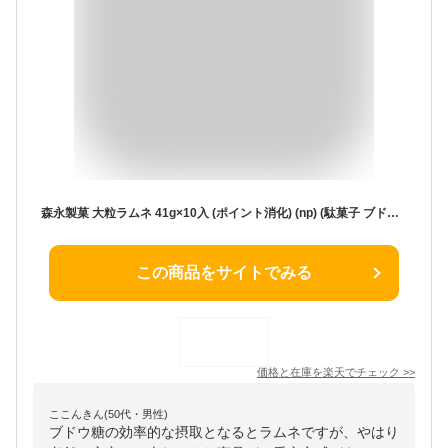
森永製菓 大粒ラムネ 41g×10入 (ポイント消化) (np) (駄菓子 ブドウ糖 90％配合) (賞味期限2025.10月末) (メール便全国送料無料)
この商品をサイトでみる
価格と在庫を
楽天
でチェック
>>
ここんきん(50代・男性)
ブドウ糖の効率的な摂取となるとラムネですが、やはり