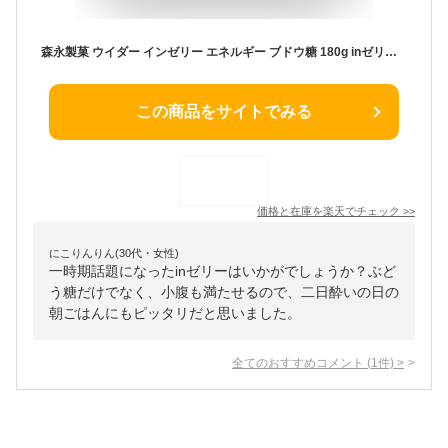
森永製菓 ウイダー インゼリー エネルギー ブドウ糖 180g inゼリー ラムネ味 ぶどう糖 栄養補給 10個
この商品をサイトでみる
価格と在庫を
楽天
でチェック
>>
にこりんりん(30代・女性)
一時期話題になったinゼリーはいかがでしょうか？ぶど
う糖だけでなく、小腹も満たせるので、二日酔いの日の
朝ごはんにもピッタリだと思いました。
全てのおすすめコメント
(
1
件)
>