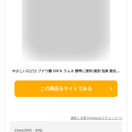
やさしい口どけ ブドウ糖 100％ ラムネ 携帯に便利 個別 包装 衛生的 (20粒×5袋)
この商品をサイトでみる
価格と在庫を
Amazon
でチェック
>>
Chess(50代・女性)