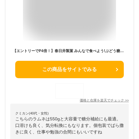
【エントリーでP4倍！】春日井製菓 みんなで食べよう!ぶどう糖たっぷりラムネ 550g賞味期限2025/11
この商品をサイトでみる
価格と在庫を
楽天
でチェック
>>
クミカン(40代・女性)
こちらのラムネは550gと大容量で糖分補給にも最適。
口溶けも良く、気分転換にもなります。個包装でばら撒
きに良く、仕事や勉強の合間にもいいですね