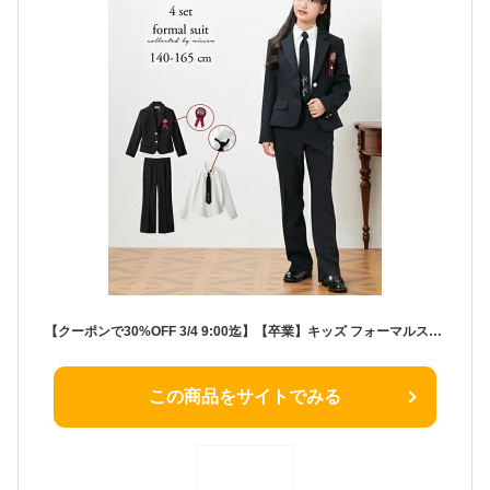
【クーポンで30%OFF 3/4 9:00迄】【卒業】キッズ フォーマルスーツ 4点セット ジャケット+ブラウス+ロングパンツ+ネクタイ パンツスーツ 入学式 卒業式 発表会 結婚式 女の子 子供服 子ども こども ジュニア ティーンズ 小学生 ニッセン nissen 140 150 160 165 春服 卒服
この商品をサイトでみる