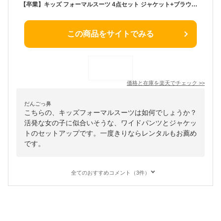
【卒業】キッズ フォーマルスーツ 4点セット ジャケット+ブラウス+ワイドパンツ+リボンタイ パンツスーツ パンツスーツ 入学式 卒業式 発表会 結婚式 女の子 子供服 子ども こども ジュニア ティーンズ ジュニア女子 小学生 ニッセン nissen 140 150 160 165 春服 卒服
この商品をサイトでみる
価格と在庫を
楽天
でチェック
>>
だんごっ鼻
こちらの、キッズフォーマルスーツは如何でしょうか？
活発な女の子に似合いそうな、ワイドパンツとジャケッ
トのセットアップです。一度きりならレンタルもお薦め
です。
全てのおすすめコメント（3件）