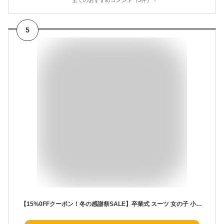
全てのおすすめコメント（3件）
5
【15%0FFクーポン！冬の感謝祭SALE】卒業式 スーツ 女の子 小学校女子 小学生 パンツ 150 160 165cm パンツスーツ 5点セット (ジャケット ブラウス パンツ ベスト) 子供服 卒服 小学校卒業式スーツ 子供スーツ ジュニアスーツ フォーマル 結婚式 お受験 モニク