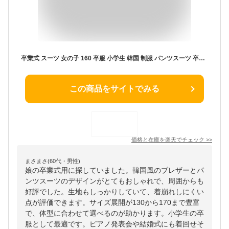
卒業式 スーツ 女の子 160 卒服 小学生 韓国 制服 パンツスーツ 卒業式 小学校女子 なんちゃって制服 3点セット ブレザー 入学式 スーツ フォーマルスーツ ピアノ発表会 ジャケット ベスト 黒 ジュニア 130 140 150 子供 結婚式 大きいサイズ 170 Y体 A体
この商品をサイトでみる
価格と在庫を
楽天
でチェック
>>
まさまさ(60代・男性)
娘の卒業式用に探していました。韓国風のブレザーとパ
ンツスーツのデザインがとてもおしゃれで、周囲からも
好評でした。生地もしっかりしていて、着崩れしにくい
点が評価できます。サイズ展開が130から170まで豊富
で、体型に合わせて選べるのが助かります。小学生の卒
服として最適です。ピアノ発表会や結婚式にも着回せそ