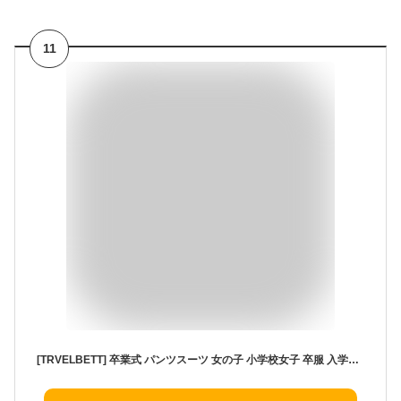
11
[TRVELBETT] 卒業式 パンツスーツ 女の子 小学校女子 卒服 入学式 フォーマル 小学生 ジュニア ベスト パンツ 長袖シャツ ネクタイ 4点セット ピアノ発表会 卒園式 結婚式 イベント 洋服 子供服 七五三 ガールズ 子供 お受験 入園式 (カーキ,140)