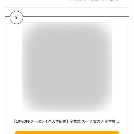
9
【10%OFFクーポン！卒入学応援】卒業式 スーツ 女の子 小学校女子 小学生 パンツ 150 160 165 パンツスーツ 4点セット 子供服 卒服 小学校卒業式スーツ 子供スーツ ジュニアスーツ フォーマル 結婚式 お受験 服 かっこいい ダニエル