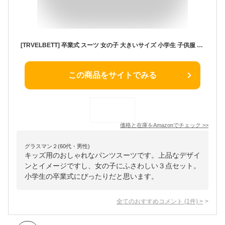
[TRVELBETT] 卒業式 スーツ 女の子 大きいサイズ 小学生 子供服 パンツスーツ 小学校 ジュニア 卒服 女児 子供スーツ フォーマルスーツ ピアノ発表会 入学式 卒園式 七五三 お受験 面接 (3点セット,170)
この商品をサイトでみる
価格と在庫を
Amazon
でチェック
>>
グラスマン２(60代・男性)
キッズ用のおしゃれなパンツスーツです。上品なデザイ
ンとイメージですし、女の子にふさわしい３点セット。
小学生の卒業式にぴったりだと思います。
全てのおすすめコメント
(
1
件)
>