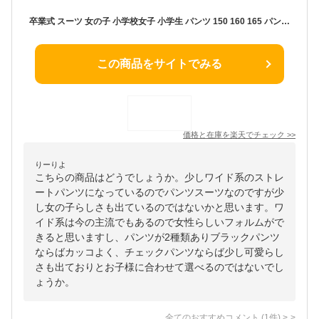
卒業式 スーツ 女の子 小学校女子 小学生 パンツ 150 160 165 パンツスーツ 4点セット 子供服 卒服 小学校卒業式スーツ 子供スーツ ジュニアスーツ フォーマル 結婚式 お受験 ルイーズ 服 かっこいい
この商品をサイトでみる
価格と在庫を
楽天
でチェック
>>
りーりよ
こちらの商品はどうでしょうか。少しワイド系のストレ
ートパンツになっているのでパンツスーツなのですが少
し女の子らしさも出ているのではないかと思います。ワ
イド系は今の主流でもあるので女性らしいフォルムがで
きると思いますし、パンツが2種類ありブラックパンツ
ならばカッコよく、チェックパンツならば少し可愛らし
さも出ておりとお子様に合わせて選べるのではないでし
ょうか。
全てのおすすめコメント
(
1
件)
>