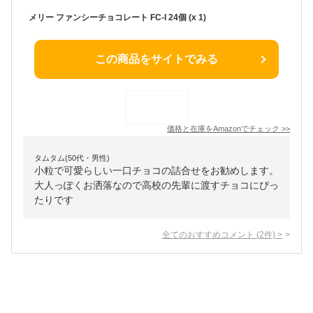
メリー ファンシーチョコレート FC-I 24個 (x 1)
この商品をサイトでみる
価格と在庫を
Amazon
でチェック
>>
タムタム(50代・男性)
小粒で可愛らしい一口チョコの詰合せをお勧めします。
大人っぽくお洒落なので高校の先輩に渡すチョコにぴっ
たりです
全てのおすすめコメント
(
2
件)
>