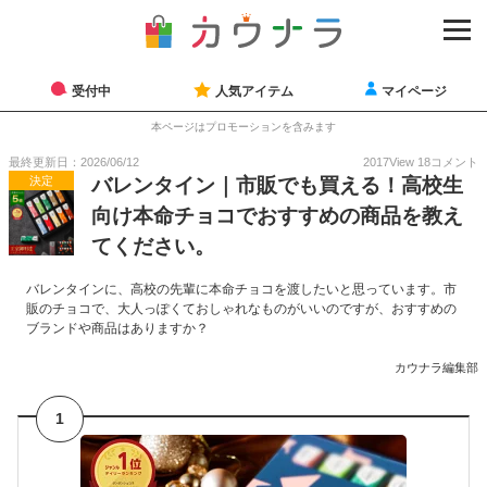
受付中
人気アイテム
マイページ
本ページはプロモーションを含みます
最終更新日：2026/06/12
2017
View
18
コメント
決定
バレンタイン｜市販でも買える！高校生
向け本命チョコでおすすめの商品を教え
てください。
バレンタインに、高校の先輩に本命チョコを渡したいと思っています。市
販のチョコで、大人っぽくておしゃれなものがいいのですが、おすすめの
ブランドや商品はありますか？
カウナラ編集部
1