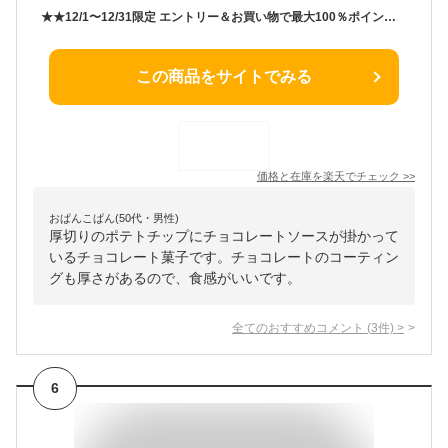
★★12/1〜12/31限定 エントリー＆お買い物で最大100％ポイントバック★★ 【公式】 ROYCE’ ロイズ ポテトチップチョコレート[オリジナル] ランキング受賞 ポテチ ギフト お菓子
この商品をサイトでみる
価格と在庫を
楽天
でチェック
>>
おぱんこぱん(50代・男性)
厚切りのポテトチップにチョコレートソースが掛かって
いるチョコレート菓子です。チョコレートのコーティン
グも厚さがあるので、食感がいいです。
全てのおすすめコメント
(
3
件)
>
6