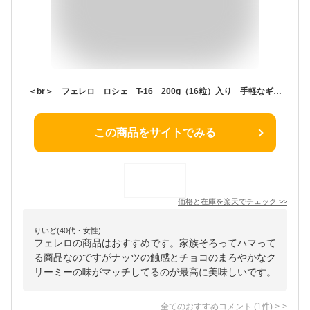
＜br＞ フェレロ ロシェ T-16 200g（16粒）入り 手軽なギフト プチギフト ローストしたベーゼルナッツをチョコレートとウエハースで包む 無料プチギフト包装 ＜br＞バレンタイン ホワイトデー クリスマス FERRERO ROCHER
この商品をサイトでみる
価格と在庫を
楽天
でチェック
>>
りいど(40代・女性)
フェレロの商品はおすすめです。家族そろってハマって
る商品なのですがナッツの触感とチョコのまろやかなク
リーミーの味がマッチしてるのが最高に美味しいです。
全てのおすすめコメント
(
1
件)
>