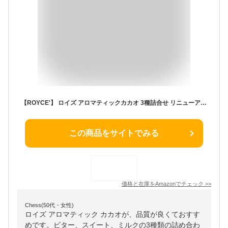
【ROYCE'】 ロイズ アロマティックカカオ 3種詰合せ リニューアル [ビター][スイート][ミルク]各8枚/計24枚【直営店・北海道限定】 8シート（x 3)
この商品をサイトでみる
価格と在庫を
Amazon
でチェック
>>
Chess(50代・女性)
ロイズ アロマティック カカオが、品質が良くておすす
めです。ビター、スイート、ミルクの3種類の詰め合わ