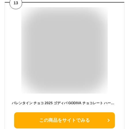
13
バレンタイン チョコ 2025 ゴディバ GODIVA チョコレート ハート オブ ゴールドコレクション 10粒入 （208911） のし包装メッセージカード不可 C-25 YC / ギフト お菓子 スイーツ おしゃれ ブランドチョコ 誕生日プレゼント 本命 贈答品 JGS ホワイトデー お返し
この商品をサイトでみる