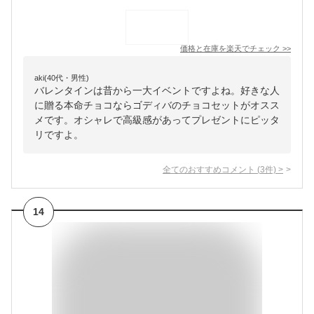
価格と在庫を
楽天
でチェック
>>
aki(40代・男性)
バレンタインは昔から一大イベントですよね。好きな人
に贈る本命チョコならゴディバのチョコセットがオスス
メです。オシャレで高級感があってプレゼントにピッタ
リですよ。
全てのおすすめコメント
(
3
件)
>
14