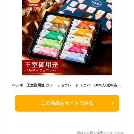
ベルギー王室御用達 ガレー チョコレート ミニバー10本入(送料込) 詰め合わせ 2026 まだ 間に合う 父の日 ギフト スイーツ お菓子 チョコ 個包装 小分け 会社 職場 退職 祝い 挨拶 出産 内祝い お返し 手土産 誕生日 プレゼント 有名 高級 可愛い おしゃれ 人気 お中元 早割
この商品をサイトでみる
価格と在庫を
楽天
でチェック
>>