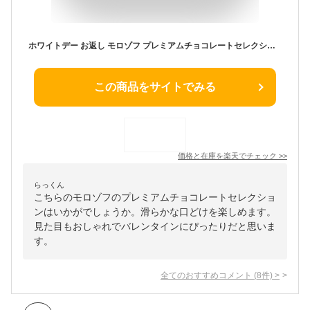
ホワイトデー お返し モロゾフ プレミアムチョコレートセレクション 30個 C-26 BD スイーツ おしゃれ ブランドチョコ プレゼント 高級 手土産 3000円台 gws 百貨店お菓子 内祝い お菓子
この商品をサイトでみる
価格と在庫を
楽天
でチェック
>>
らっくん
こちらのモロゾフのプレミアムチョコレートセレクショ
ンはいかがでしょうか。滑らかな口どけを楽しめます。
見た目もおしゃれでバレンタインにぴったりだと思いま
す。
全てのおすすめコメント
(
8
件)
>