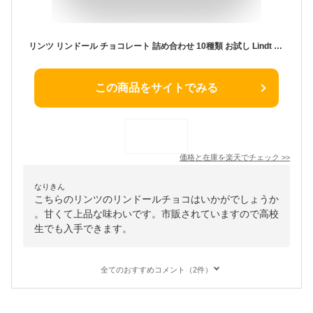
リンツ リンドール チョコレート 詰め合わせ 10種類 お試し Lindt LINDOR ボンボン チョコ アソート バレンタイン ホワイトデー バレンタインデー お返し リンドールチョコ ホワイト ミルク 義理チョコ 個包装 退職 プチギフト
この商品をサイトでみる
価格と在庫を
楽天
でチェック
>>
なりきん
こちらのリンツのリンドールチョコはいかがでしょうか
。甘くて上品な味わいです。市販されていますので高校
生でも入手できます。
全てのおすすめコメント（2件）