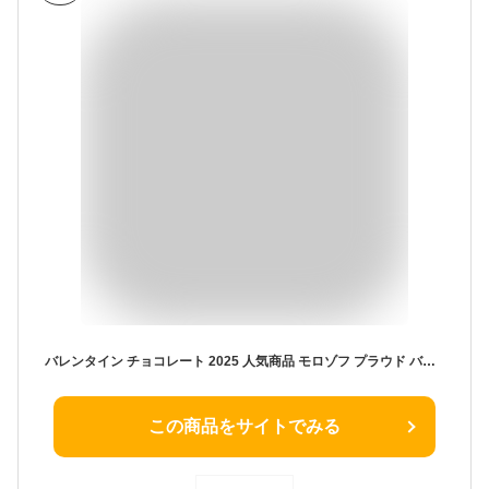
バレンタイン チョコレート 2025 人気商品 モロゾフ プラウド バレンタインチョコ 本命 義理 チョコ 手提げ袋付(プレーンチョコレート 12個入り)MO-1716
この商品をサイトでみる