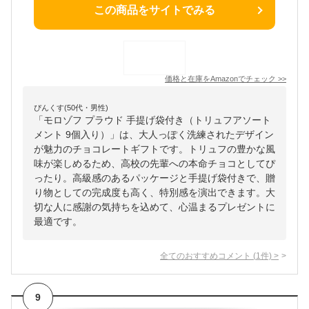
この商品をサイトでみる
価格と在庫を
Amazon
でチェック
>>
ぴんくす(50代・男性)
「モロゾフ プラウド 手提げ袋付き（トリュフアソート
メント 9個入り）」は、大人っぽく洗練されたデザイン
が魅力のチョコレートギフトです。トリュフの豊かな風
味が楽しめるため、高校の先輩への本命チョコとしてぴ
ったり。高級感のあるパッケージと手提げ袋付きで、贈
り物としての完成度も高く、特別感を演出できます。大
切な人に感謝の気持ちを込めて、心温まるプレゼントに
最適です。
全てのおすすめコメント
(
1
件)
>
9