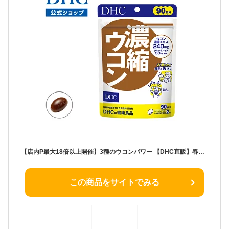
【店内P最大18倍以上開催】3種のウコンパワー 【DHC直販】春ウコン 秋ウコン 紫ウコンの3種類をブレンド 濃縮ウコン 徳用90日分 | dhc サプリメント サプリ ウコン クルクミン お酒 肝機能 アルコール ウコンサプリ 肝臓 粒 健康 外食 二日酔い 錠剤 活力 クルクミンサプリ
この商品をサイトでみる