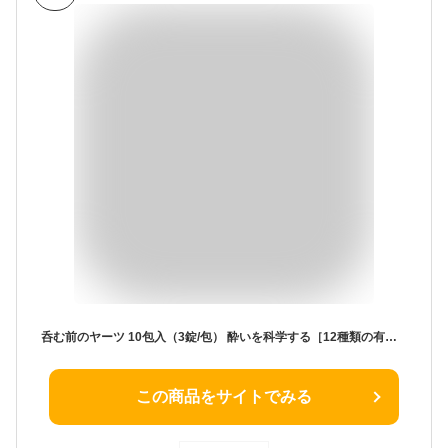
呑む前のヤーツ 10包入（3錠/包） 酔いを科学する［12種類の有効成分配合］ 次世代サプリメント
この商品をサイトでみる