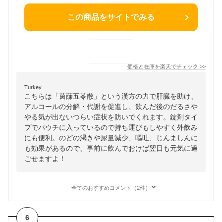
この商品をサイトでみる
価格と在庫を
楽天
でチェック
>>
Turkey
こちらは「茵蔯五苓散」という漢方の力で肝臓を助け、
アルコールの分解・代謝を促進し、飲んだ後のだるさや
やる気が出ないつらい症状を防いでくれます。錠剤タイ
プでパウチに入っているので持ち運びもしやすく外飲み
にも便利。のどの渇きや尿量減少、嘔吐、じんましんに
も効果があるので、事前に飲んでおけば翌日も元気に過
ごせますよ！
全てのおすすめコメント（2件）
6