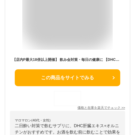
【店内P最大18倍以上開催】 飲み会対策・毎日の健康に 【DHC直販】肝臓エキス＋オルニチン 30日分 | dhc サプリメント サプリ アミノ酸 亜鉛 しじみ 肝臓 お酒 酒 シジミ しじみエキス 粒 飲み会 肝機能 活力 生活習慣 二日酔い オルニチン しじみサプリメント アルコール
この商品をサイトでみる
価格と在庫を
楽天
でチェック
>>
マロマロン(40代・女性)
二日酔い対策で飲むサプリに、DHC肝臓エキス+オルニ
チンがおすすめです。お酒を飲む前に飲むことで効果を