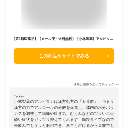
【第2類医薬品】【メール便・送料無料】【小林製薬】アルピタン 12包【ypt】
この商品をサイトでみる
価格と在庫を
楽天
でチェック
>>
Turkey
小林製薬のアルピタンは漢方処方の「五苓散」、つまり
漢方の力でアルコールの分解を促進し、体内の水分バラ
ンスを調整して頭痛や吐き気、むくみなどのツラい二日
酔い症状をガッツリ抑えてくれます！顆粒タイプなので
外飲みでもサッと服用でき、素早く溶けるから直前でも