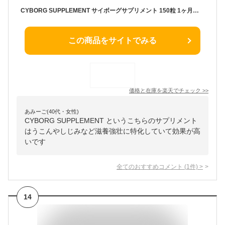
CYBORG SUPPLEMENT サイボーグサプリメント 150粒 1ヶ月分 ／ 5粒×5袋 二日酔い 対策 防止 酒 サプリ お酒 サプリメント 活力 支援 男性 女性 活力サプリ 粒 ウコン しじみ 牡蠣 肝臓 イノシトール ビタミン 牡蠣エキス 牡蠣サプリ しじみエキス ウコンサプリ 飲み会
この商品をサイトでみる
価格と在庫を
楽天
でチェック
>>
あみーご(40代・女性)
CYBORG SUPPLEMENT というこちらのサプリメント
はうこんやしじみなど滋養強壮に特化していて効果が高
いです
全てのおすすめコメント
(
1
件)
>
14