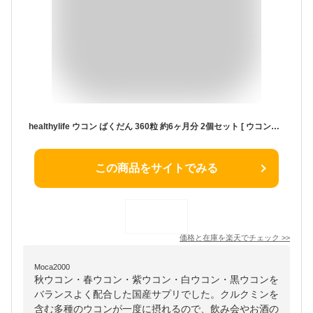
healthylife ウコン ばくだん 360粒 約6ヶ月分 2個セット [ ウコンばくだん ウコン爆弾 秋ウコン 春ウコン 紫ウコン 白ウコン 黒ウコン クルクミン サプリ サプリメント 粒 大容量 二日酔い 飲み会 お酒 肝臓エキス まとめ買い 国産 ] 【 定形外 送料無料 】
この商品をサイトでみる
価格と在庫を
楽天
でチェック
>>
Moca2000
秋ウコン・春ウコン・紫ウコン・白ウコン・黒ウコンを
バランスよく配合した国産サプリでした。クルクミンを
含む多種のウコンが一度に摂れるので、飲み会やお酒の