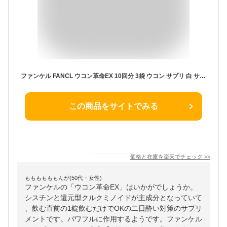
ファンケル FANCL ウコン革命EX 10回分 3袋 ウコン サプリ 白 サプリメント セット シスチン 白ウコン ウコンサプリ お酒 二日酔い 還元型クルクミノイド カプセル 飲みすぎ 飲み会 酒 肝臓 男性 元気 健康サプリ 健康サプリメント
この商品をサイトでみる
価格と在庫を
楽天
でチェック
>>
ももももももんが(50代・女性)
ファンケルの「ウコン革命EX」はいかがでしょうか。
シスチンと還元型クルクミノイドが主成分となっていて
、飲む直前の1錠飲むだけでOKの二日酔い対策のサプリ
メントです。パワフルに作用するようです。ファンケル