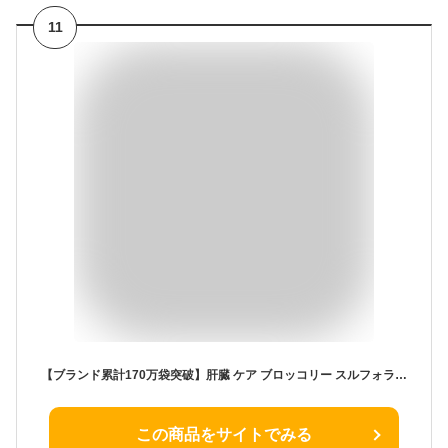
11
【ブランド累計170万袋突破】肝臓 ケア ブロッコリー スルフォラファン サプリメント スルフォラファイン 血中ALT値 を下げる 90粒 30日分 機能性表示食品 ブロッコリースプラウト 肝臓 ALT値 肝機能 二日酔い お酒 飲みすぎ ファイトケミカル 野菜不足
この商品をサイトでみる