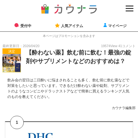
受付中
人気アイテム
マイページ
本ページはプロモーションを含みます
最終更新日：2026/04/20
19574
View
41
コメント
決定
【酔わない薬】飲む前に飲む！最強の錠
剤やサプリメントなどのおすすめは？
飲み会の翌日は二日酔いに悩まされることも多く、飲む前に飲む薬などで
対策をしたいと思っています。できるだけ酔わない薬や錠剤、サプリメン
トのようなコンビニやドラックストアなどで簡単に買えるランキング人気
のものを教えてください。
カウナラ編集部
1