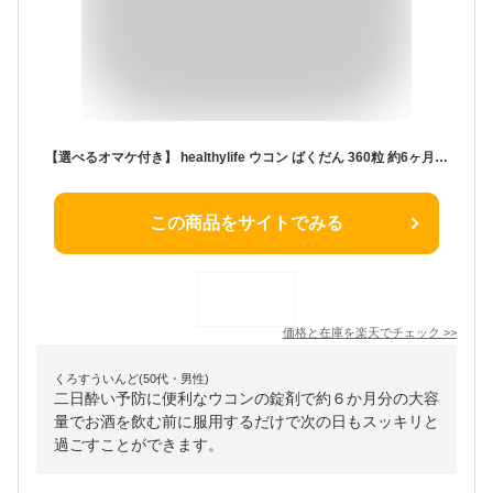
【選べるオマケ付き】 healthylife ウコン ばくだん 360粒 約6ヶ月分 [ ウコンばくだん ウコン爆弾 秋ウコン 春ウコン 紫ウコン 白ウコン 黒ウコン クルクミン サプリ サプリメント 栄養補助食品 粒 大容量 二日酔い 国産 ] 【 定形外発送 】
この商品をサイトでみる
価格と在庫を
楽天
でチェック
>>
くろすういんど(50代・男性)
二日酔い予防に便利なウコンの錠剤で約６か月分の大容
量でお酒を飲む前に服用するだけで次の日もスッキリと
過ごすことができます。