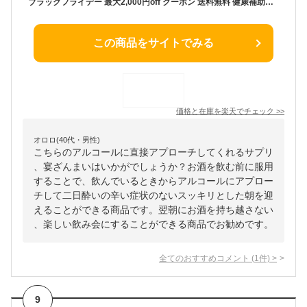
ブラックフライデー 最大2,000円off クーポン 送料無料 健康補助食品 宴ざんまい 約7日分 21粒入 酢酸菌抽出物末 アルコール分解 アルコール脱水素酵素 アセトアルデヒド脱水素酵素 忘新年会 サプリ 忘年会 新年会 呑み会 二日酔い 三日酔い むかい酒 大量 飲酒
この商品をサイトでみる
価格と在庫を
楽天
でチェック
>>
オロロ(40代・男性)
こちらのアルコールに直接アプローチしてくれるサプリ
、宴ざんまいはいかがでしょうか？お酒を飲む前に服用
することで、飲んでいるときからアルコールにアプロー
チして二日酔いの辛い症状のないスッキリとした朝を迎
えることができる商品です。翌朝にお酒を持ち越さない
、楽しい飲み会にすることができる商品でお勧めです。
全てのおすすめコメント
(
1
件)
>
9