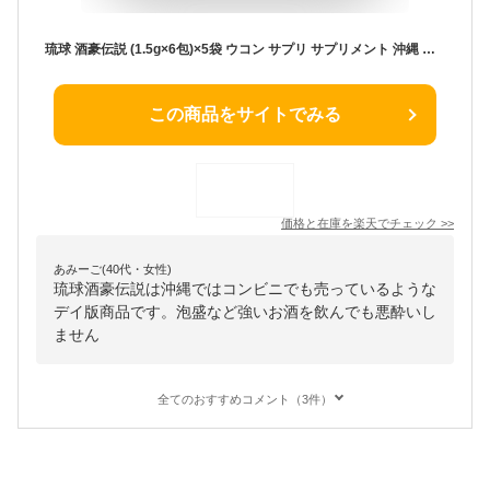
琉球 酒豪伝説 (1.5g×6包)×5袋 ウコン サプリ サプリメント 沖縄 肝臓 飲みすぎ 歓迎会 お酒 飲み会 グァバ 肝臓サプリ 健康食品 ウコン粒 ウコンサプリメント 春ウコン 秋ウコン 紫ウコン 濃縮エキス 予防 二日酔い 対策 防止 悪酔い ギフト プレゼント 贈り物 送料無料
この商品をサイトでみる
価格と在庫を
楽天
でチェック
>>
あみーご(40代・女性)
琉球酒豪伝説は沖縄ではコンビニでも売っているような
デイ版商品です。泡盛など強いお酒を飲んでも悪酔いし
ません
全てのおすすめコメント（3件）