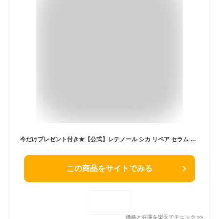
今だけプレゼント付き★【公式】レチノール シカ リペア セラム 美容液 スキンケア 低刺激 保湿 innisfree 国内発送 化粧品 肌荒れ 乾燥 毛穴 イニスフリー | 韓国コスメ 角質ケア エイジングケア 毛穴ケア 脂性肌 ハリ 韓国 保湿美容液 化粧品
この商品をサイトでみる
価格と在庫を
楽天
でチェック
>>