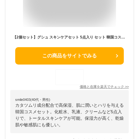
【2個セット】グシュ スキンケアセット 5点入り セット 韓国コスメ コスメセット コフレセット カタツムリ 化粧水 乳液 クリーム セット 高保湿 保湿乳液 保湿化粧水 カタツムリクリーム 韓国 化粧品 セット スキンケア 女性 ギフト 送料無料
この商品をサイトでみる
価格と在庫を
楽天
でチェック
>>
smile0403(40代・男性)
カタツムリ成分配合で高保湿、肌に潤いとハリを与える
韓国コスメセット。化粧水、乳液、クリームなど5点入
りで、トータルスキンケアが可能。保湿力が高く、乾燥
肌や敏感肌にも優しい。