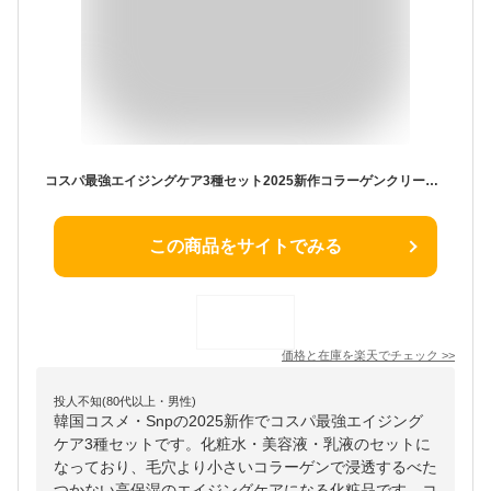
コスパ最強エイジングケア3種セット2025新作コラーゲンクリーム（紫色）しっとりとしたふっくらテクスチャー！【Snp公式】コラーゲン 化粧水 美容液 乳液 セットエスエヌピー 送料無料 韓国コスメ 保湿 毛穴 潤い ハリ 正規品
この商品をサイトでみる
価格と在庫を
楽天
でチェック
>>
投人不知(80代以上・男性)
韓国コスメ・Snpの2025新作でコスパ最強エイジング
ケア3種セットです。化粧水・美容液・乳液のセットに
なっており、毛穴より小さいコラーゲンで浸透するべた
つかない高保湿のエイジングケアになる化粧品です。コ