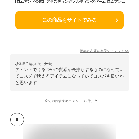
【ロムアンド公式】グラスティングメルティングバーム ロムアンド ヴィーイージー rom&nd Glasting Melting balm リップバーム ティント リップ リップクリーム 色付き 韓国 韓国コスメ 韓国メイク ロムアンド公式ショップ
この商品をサイトでみる
価格と在庫を
楽天
でチェック
>>
砂茶屋千晴(20代・女性)
ティントでうるつやの質感が長持ちするものになってい
てコスメで映えるアイテムになっていてコスパも良いか
と思います
全てのおすすめコメント（2件）
6