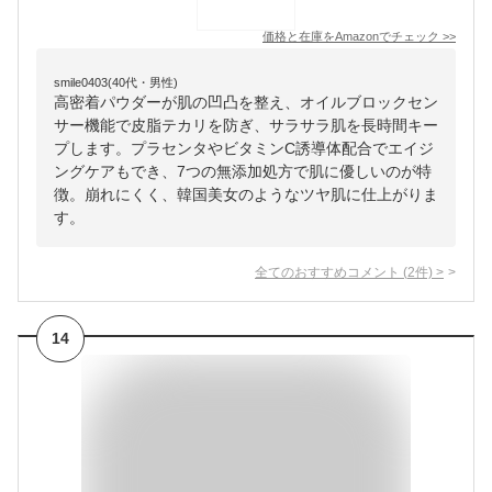
価格と在庫を
Amazon
でチェック
>>
smile0403(40代・男性)
高密着パウダーが肌の凹凸を整え、オイルブロックセン
サー機能で皮脂テカリを防ぎ、サラサラ肌を長時間キー
プします。プラセンタやビタミンC誘導体配合でエイジ
ングケアもでき、7つの無添加処方で肌に優しいのが特
徴。崩れにくく、韓国美女のようなツヤ肌に仕上がりま
す。
全てのおすすめコメント
(
2
件)
>
14