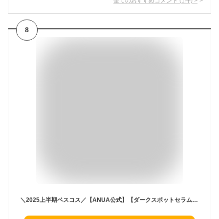
全てのおすすめコメント
(
1
件)
>
8
＼2025上半期ベスコス／【ANUA公式】【ダークスポットセラム 30ml】 ナイアシンアミド トラネキサム酸 TXA アルブチン 美容液 セラム 透明感 トーンアップ くすみ アヌア anua 韓国コスメ