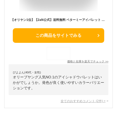
【オリヤン1位】【2aN公式】送料無料 ベターミーアイパレット トゥーエーエヌ 韓国コスメ アイシャドウパレット アイシャドウパレット アイパレット 高発色 密着 メイクアップ メイク
この商品をサイトでみる
価格と在庫を
楽天
でチェック
>>
ぴよよん(40代・女性)
オリーブヤング人気NO.1のアイシャドウパレットはい
かがでしょうか。発色が良く使いやすいカラーバリエー
ションです。
全てのおすすめコメント
(
2
件)
>