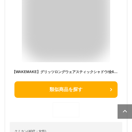
【WAKEMAKE】グリッツロングウェアスティックシャドウ/全6色 GLITZ LONGWEAR STICK SHADOW アイシャドウ アイメイク ウェイクメイク 韓国コスメ オリーブヤング公式 【楽天海外通販】
類似商品を探す
クミカン(40代・女性)