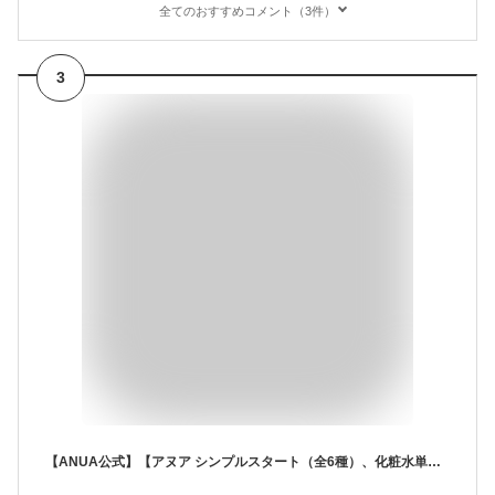
全てのおすすめコメント（3件）
3
【ANUA公式】【アヌア シンプルスタート（全6種）、化粧水単品 250ml（全4種）】ドクダミ 桃 ライス シラカバ 化粧水 ローション 輸液 美容液 ニキビ 皮脂 肌キメ シワ 韓国コスメ アヌア