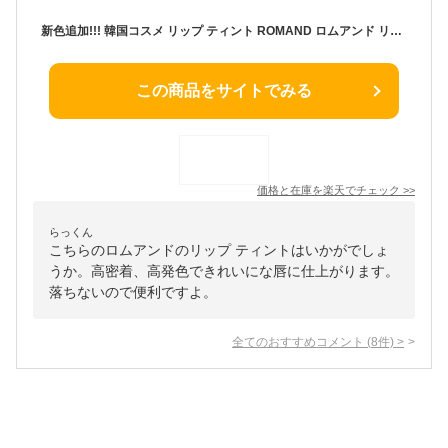
新色追加!!! 韓国コスメ リップ ティント ROMAND ロムアンド リップ ティント 33色 ザ ジューシー ラスティング ティント rom&nd マスクにつかない口紅
この商品をサイトでみる
価格と在庫を
楽天
でチェック
>>
らっくん
こちらのロムアンドのリップ ティントはいかがでしょ
うか。高密着、高発色できれいにな唇に仕上がります。
落ちないので便利ですよ。
全てのおすすめコメント
(
8
件)
>