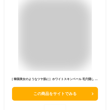
［ 韓国美女のようなツヤ肌に］ホワイトスキンベール 毛穴隠し 化粧下地 韓国コスメ ファンデーション カバー力高い 下地 クリームファンデーション 毛穴ケア 毛穴隠す プライマー 無添加 くずれない 皮脂テカリ防止下地 10g
この商品をサイトでみる