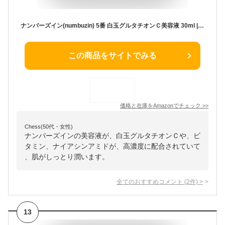
ナンバーズイン(numbuzin) 5番 白玉グルタチオンＣ美容液 30ml | グルタチオン ビタミン ナイアシンアミド 高濃度 配合 肌トーン 色素沈着 くすみ シミ ケア
この商品をサイトでみる
価格と在庫を
Amazon
でチェック
>>
Chess(50代・女性)
ナンバーズインの美容液が、白玉グルタチオンＣや、ビ
タミン、ナイアシンアミドが、高濃度に配合されていて
、肌がしっとり潤います。
全てのおすすめコメント
(
2
件)
>
13