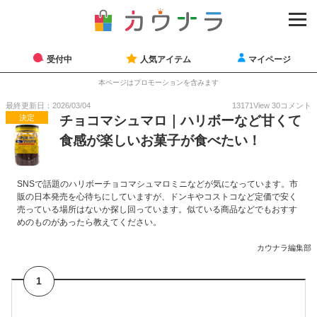
受付中
人気アイテム
マイページ
本ページはプロモーションを含みます
最終更新日：2026/03/04
13171
View
30
コメント
決定
チョコマシュマロ｜ハリボーなど甘くて
食感が楽しいお菓子が食べたい！
SNSで話題のハリボーチョコマシュマロミニなどが気になっています。市
販の日本発売を心待ちにしていますが、ドンキやコストコなど定価で安く
売っている場所はないか探し回っています。似ている商品などでもおすす
めのものがあったら教えてください。
カウナラ編集部
1