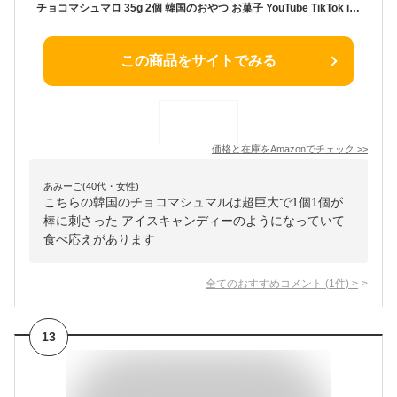
チョコマシュマロ 35g 2個 韓国のおやつ お菓子 YouTube TikTok instagram インスタ ユーチューブ ユーチューバー バズる バズリ インスタ映え
この商品をサイトでみる
価格と在庫を
Amazon
でチェック
>>
あみーご(40代・女性)
こちらの韓国のチョコマシュマルは超巨大で1個1個が
棒に刺さった アイスキャンディーのようになっていて
食べ応えがあります
全てのおすすめコメント
(
1
件)
>
13