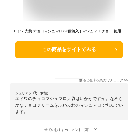
エイワ 大袋 チョコマシュマロ 80個装入 { マシュマロ チョコ 徳用 業務用 駄菓子 お菓子 おかし おやつ 景品 お祭り 縁日 問屋 子供 子供会 自治会 詰め合わせ 大量 まとめ買い 保育園 幼稚園 パーティー イベント 配布 } 大袋菓子
この商品をサイトでみる
価格と在庫を
楽天
でチェック
>>
ジュリア(70代・女性)
エイワのチョコマシュマロ大袋はいかがですか。なめら
かなチョコクリームをふわふわのマシュマロで包んでい
ます。
全てのおすすめコメント（3件）