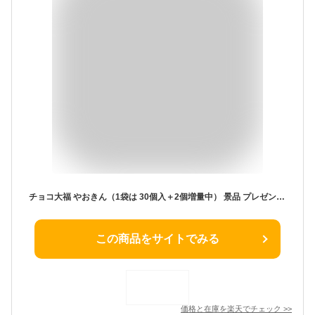
チョコ大福 やおきん（1袋は 30個入＋2個増量中） 景品 プレゼント イベント お配り用 チョコ マシュマロ 大福 ふわふわ 駄菓子 お菓子 子供会 パーティー まとめ買い 大人買い ばらまき 大容量 大人買い
この商品をサイトでみる
価格と在庫を
楽天
でチェック
>>