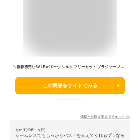
＼新春初売りSALE☆1/1〜／シルク フリーカット ブラジャー ノンワイヤー 楽ブラ スパンデックス シームレス ソフトブラジャー らくちん ズレない ゼリーストリップ ロマンティックピンク/ベージュ/アイスグレー/ブラック S/M/L/XL ctbra kinu20 fts10
この商品をサイトでみる
価格と在庫を
楽天
でチェック
>>
あかり(40代・女性)
シームレスでもしっかりバストを支えてくれるブラなら