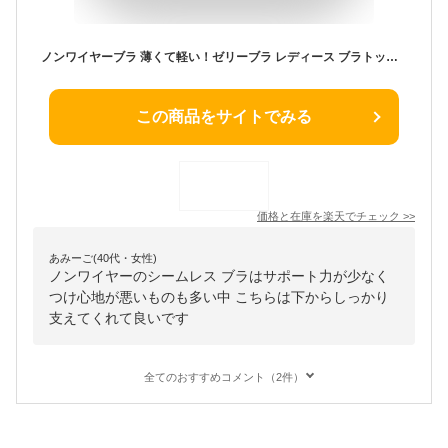
ノンワイヤーブラ 薄くて軽い！ゼリーブラ レディース ブラトップ シームレスブラ 無縫製ブラ 接触冷感 締め付けない 授乳ブラ 育乳ブラ 脇高補正ブラ 脇肉対策 バストケア 蒸れない 冷感ブラジャー 下着 洗濯機OK 吸湿速乾
この商品をサイトでみる
価格と在庫を
楽天
でチェック
>>
あみーご(40代・女性)
ノンワイヤーのシームレス ブラはサポート力が少なく
つけ心地が悪いものも多い中 こちらは下からしっかり
支えてくれて良いです
全てのおすすめコメント（2件）