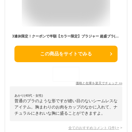
3連休限定！クーポンで半額【カラー限定】ブラジャー 超盛ブラ(R) 単品ブラジャー(下着 レディース 女性 ブラ 盛り シームレス 小胸 盛ブラ 盛りブラ 谷間 盛れるブラ ベージュ 超盛りブラ Tシャツブラ 大きいサイズ 脇肉 黒 寄せ 上げ かわいい 響きにくい ランジェリー)
この商品をサイトでみる
価格と在庫を
楽天
でチェック
>>
あかり(40代・女性)
普通のブラのような形ですが縫い目のないシームレスな
アイテム。胸まわりのお肉をカップのなかに入れて、ナ
チュラルにきれいな胸に盛ることができますよ。
全てのおすすめコメント
(
1
件)
>