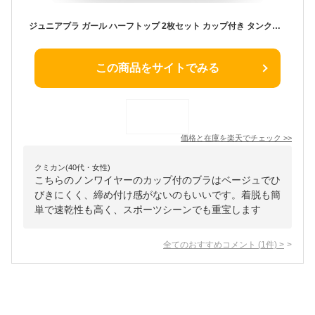
ジュニアブラ ガール ハーフトップ 2枚セット カップ付き タンク型 M L XL ノンワイヤー 無地 ホワイト ピンク ベージュ ライトブルー ジュニアブラジャー キッズ ファーストブラ ガールズ 子供 可愛い インナー 部活 体育 スポーツブラジャー 下着 小学生 中学生
この商品をサイトでみる
価格と在庫を
楽天
でチェック
>>
クミカン(40代・女性)
こちらのノンワイヤーのカップ付のブラはベージュでひ
びきにくく、締め付け感がないのもいいです。着脱も簡
単で速乾性も高く、スポーツシーンでも重宝します
全てのおすすめコメント
(
1
件)
>