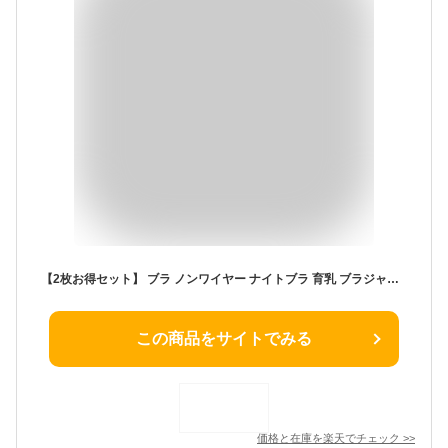
【2枚お得セット】 ブラ ノンワイヤー ナイトブラ 育乳 ブラジャー 下着 シームレス ホックなし シームレスブラ パッド付き 取り外し 可能着心地抜群 通気性抜群 ストレスフリー ノンストレス バストアップ バストケア 大きいサイズ S-XXL 648円/1枚●2枚お得セット●
この商品をサイトでみる
価格と在庫を
楽天
でチェック
>>