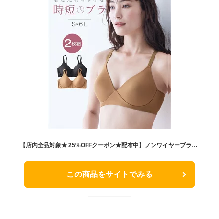
【店内全品対象★ 25%OFFクーポン★配布中】ノンワイヤーブラジャー レディース 時短3秒ブラ 2枚組 ホック無し シームレスタイプ 黒 ベージュ S/M/L/LL/3L ノンワイヤー ブラジャー 女性 インナー ニッセン nissen
この商品をサイトでみる