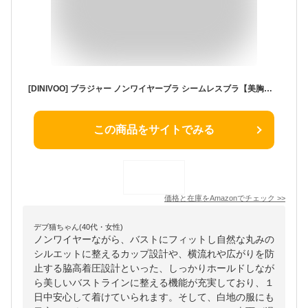
[DINIVOO] ブラジャー ノンワイヤーブラ シームレスブラ【美胸・谷間メイク】ふっくら自然なバストをメイク バストアップ 締め付け感がない 背中すっきり 通気性 柔らかい レディース インナー (XL, ベージュ)
この商品をサイトでみる
価格と在庫を
Amazon
でチェック
>>
デブ猫ちゃん(40代・女性)
ノンワイヤーながら、バストにフィットし自然な丸みの
シルエットに整えるカップ設計や、横流れや広がりを防
止する脇高着圧設計といった、しっかりホールドしなが
ら美しいバストラインに整える機能が充実しており、１
日中安心して着けていられます。そして、白地の服にも