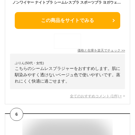
ノンワイヤー ナイトブラ シームレスブラ スポーツブラ ヨガウェア ブラ おやすみブラ レディース 育乳 ブラジャー ブラランニング ダンス 育乳ブラ 自胸 脇高ブラ 脇肉 バストアップ 下着 通気性 伸縮 横流れ 防止 大きいサイズ 育乳ナイトブラ ノンワイヤー パッド付
この商品をサイトでみる
価格と在庫を
楽天
でチェック
>>
ぷりん(50代・女性)
こちらのシームレスブラジャーをおすすめします。肌に
馴染みやすく透けないベージュ色で使いやすいです。蒸
れにくく快適に過ごせます。
全てのおすすめコメント
(
1
件)
>
6