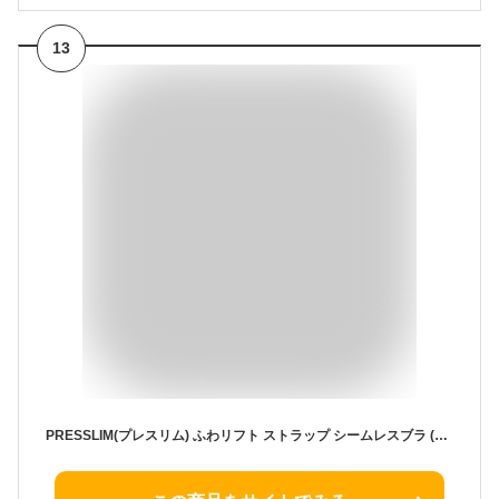
13
PRESSLIM(プレスリム) ふわリフト ストラップ シームレスブラ (ベージュ/Lサイズ) シームレス ノンワイヤー ハーフトップブラ 下着 レディース