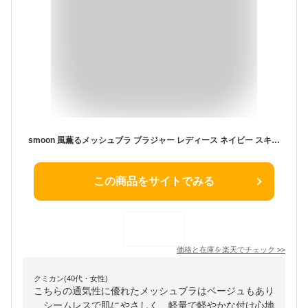
smoon 風薫るメッシュブラ ブラジャー レディース ネイビー スキンベージュ ピーチ サンドベージュ シームレス タグなし 日本製 ノンワイヤー シームレスブラ 無縫製 ホックなし ブラ インナー 涼しい ノンストレス 薄い 軽い 軽量 快適 速乾 伸びる 通気性 M-LL
この商品をサイトでみる
価格と在庫を
楽天
でチェック
>>
クミカン(40代・女性)
こちらの通気性に優れたメッシュブラはベージュもあり
、シームレスで肌にやさしく、軽量で軽やかな付け心地