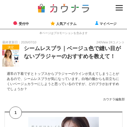
受付中
人気アイテム
マイページ
本ページはプロモーションを含みます
最終更新日：2026/07/10
240
View
24
コメント
決定
シームレスブラ｜ベージュ色で縫い目が
ないブラジャーのおすすめを教えて！
通常の下着ですとトップスからブラジャーのラインが見えてしまうことが
あるので、シームレスブラが気になっています。白地の服からも目立ちに
くいベージュカラーにしようと思っているのですが、どのブラがおすすめ
でしょうか？
カウナラ編集部
1