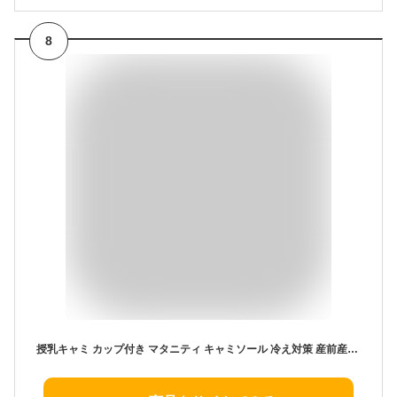
8
授乳キャミ カップ付き マタニティ キャミソール 冷え対策 産前産後 マタニティキャミ マタニティーキャミ 授乳服 マタニティ ランジェリー レース シームレス 薄手 ブラジャー ブラック グレー ベージュ パープル 黒 妊婦 ブラ 授乳 マタニティブラ インナー 妊婦