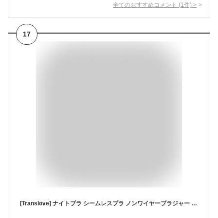
全てのおすすめコメント
(
1
件)
>
17
[Translove] ナイトブラ シームレスブラ ノンワイヤーブラジャー スポーツブラ 揺れない M~2XLｘシルクのような滑らかな着け心地 盛れる スポブラ (M, ベージュ)