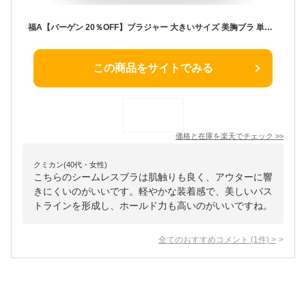
福A【バーゲン 20％OFF】ブラジャー 大きいサイズ 美胸ブラ 単品ブラジャー (FGHカップ)(下着 レディース ブラ シームレス ひびきにくい 女性 シームレスブラ Tシャツブラ 脇肉 脇高ブラ 縫い目なし 黒 Gカップ Hカップ F80 F65 ベージュ Fカップ)
この商品をサイトでみる
価格と在庫を
楽天
でチェック
>>
クミカン(40代・女性)
こちらのシームレスブラは肌触りも良く、アウターに響
きにくいのがいいです。軽やかな装着感で、美しいバス
トラインを形成し、ホールド力も高いのがいいですね。
全てのおすすめコメント
(
1
件)
>