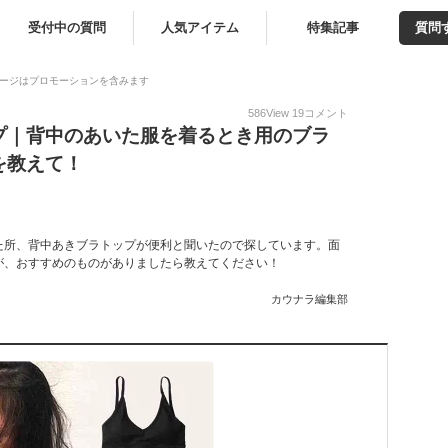
受付中の質問
人気アイテム
特集記事
質問
ージはプロモーションを含みます
586
View
19
コメント
プ｜背中のあいた服を着るとき用のブラ
を教えて！
た所、背中あきブラトップが便利と聞いたので探しています。面
が、おすすめのものがありましたら教えてください！
カウナラ編集部