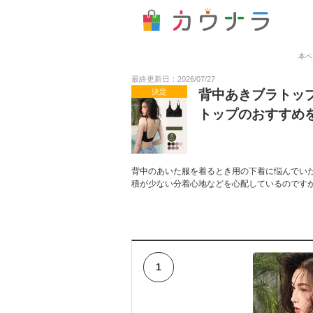
本ペ
最終更新日：2026/07/27
決定
背中あきブラトッ
トップのおすすめ
背中のあいた服を着るとき用の下着に悩んでい
積が少ない分着心地などを心配しているのです
1