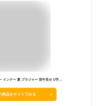
かわいい ノンワイヤー インナー 夏 ブラジャー 背中見せ U字バック魅せブラ 背中開き レディース バックオープン 背中あき おしゃれ 総レース 美胸 盛れる 見せブラ ナイトブラ 背中魅せ 魅せブラ 薄手
の商品をサイトでみる