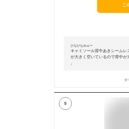
こ
ひなひなみゅー
キャミソール背中あきシームレ
が大きく空いているので背中が
。
全
5