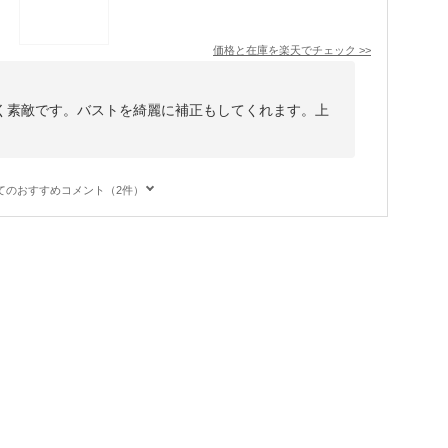
価格と在庫を
楽天
でチェック
>>
く素敵です。バストを綺麗に補正もしてくれます。上
てのおすすめコメント（2件）