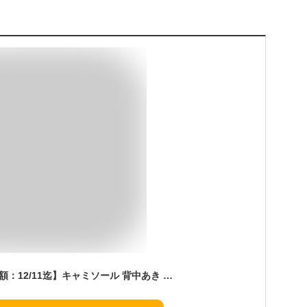
【スーパーSALE★半額：12/11迄】キャミソール 背中あき シームレス バックオープン カップ付き ブラトップ ナイトブラ ノンワイヤー ショート丈 レース レディース インナー 背中みせ 背中開き サラサラ パット付き 花柄 伸縮性 ストレッチ 重ね着 夏 テラコッタ