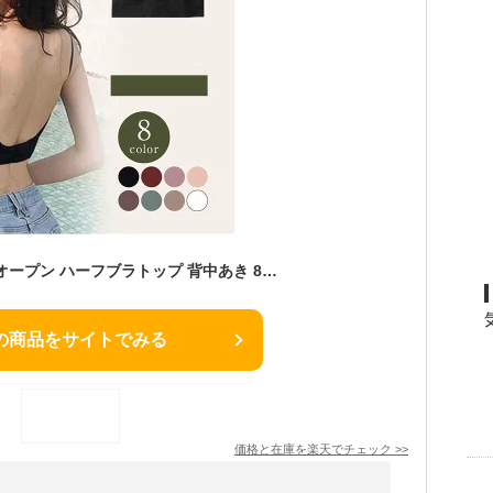
キャミソール バックオープン ハーフブラトップ 背中あき 8カラー
の商品をサイトでみる
価格と在庫を
楽天
でチェック
>>