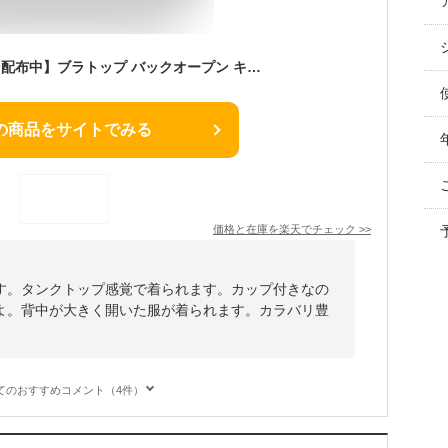
【500円OFFクーポン配布中】ブラトップ バックオープン キャミソール 背中あき ハーフブラトップ カップ付き ノンワイヤー ブラキャミ リブ 背中開きインナー タンクトップ キャミ ルームウェア 下着 背中開き 春夏 レディース インナー 送料無料
の商品をサイトでみる
価格と在庫を
楽天
でチェック
>>
す。タンクトップ感覚で着られます。カップ付きなの
よ。背中が大きく開いた服が着られます。カラバリ豊
てのおすすめコメント（4件）