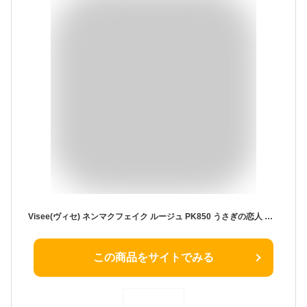
Visee(ヴィセ) ネンマクフェイク ルージュ PK850 うさぎの恋人 コーラルピンク 粘膜リップ 粘膜カラー 血色感 ツヤ感 美容液成分配合 3.8グラム (x 1)
この商品をサイトでみる