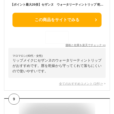
【ポイント最大26倍】セザンヌ ウォータリーティントリップ 乾燥 乾燥肌 スキンケア おすすめ ＜CEZANNE／セザンヌ＞【正規品】【メール便1通3個まで可】【ギフト対応可】
この商品をサイトでみる
価格と在庫を
楽天
でチェック
>>
マロマロン(40代・女性)
リップメイクにセザンヌのウォータリーティントリップ
がおすすめです。唇を乾燥から守ってくれて落ちにくい
ので使いやすいです。
全てのおすすめコメント
(
1
件)
>
9