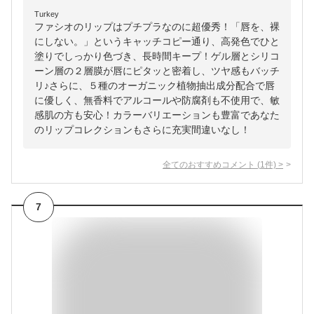
Turkey
ファシオのリップはプチプラなのに超優秀！「唇を、裸
にしない。」というキャッチコピー通り、高発色でひと
塗りでしっかり色づき、長時間キープ！ゲル層とシリコ
ーン層の２層膜が唇にピタッと密着し、ツヤ感もバッチ
リ♪さらに、５種のオーガニック植物抽出成分配合で唇
に優しく、無香料でアルコールや防腐剤も不使用で、敏
感肌の方も安心！カラーバリエーションも豊富であなた
のリップコレクションもさらに充実間違いなし！
全てのおすすめコメント
(
1
件)
>
7