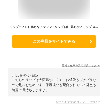
リップティント 落ちない ティントリップ 口紅 落ちない リップ スティック マスク 付きにくい 落ちにくい 保湿成分配合 唇 密着 美発色 メイク ティント マスクメイク ピーチ ストロベリー ラズベリー キャラメルフィグ 6色 ピコモンテ
この商品をサイトでみる
価格と在庫を
楽天
でチェック
>>
いちご猫(40代・女性)
こちらのリップは大変落ちにくく、お値段もプチプラな
ので是非お勧めです！保湿成分も配合されていて発色も
綺麗で長持ちしますよ。
全てのおすすめコメント
(
2
件)
>