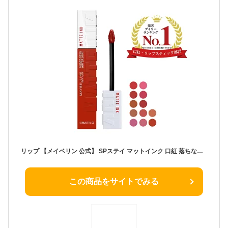
リップ 【メイベリン 公式】 SPステイ マットインク 口紅 落ちない リキッド 高発色 maybelline 送料無料
この商品をサイトでみる