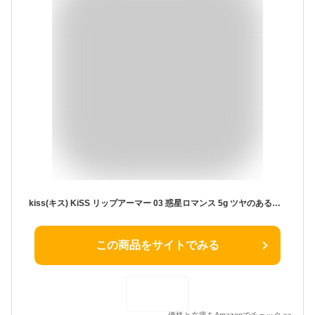
kiss(キス) KiSS リップアーマー 03 惑星ロマンス 5g ツヤのあるジェル膜でコートするティントリップ 透け感 クリア発色
この商品をサイトでみる