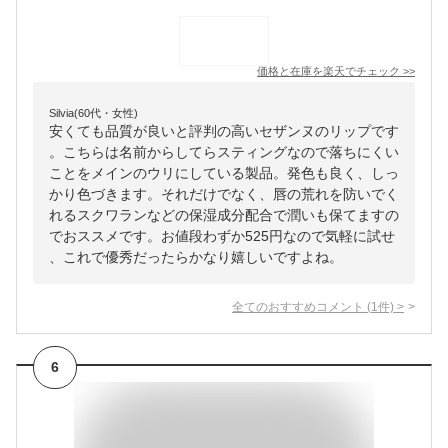
価格と在庫を
楽天
でチェック
>>
Silvia(60代・女性)
安くても品質が良いと評判の高いセザンヌのリップです
。こちらは名前からしてらスティングなので落ちにくい
ことをメインのウリにしている製品。発色も良く、しっ
かり色づきます。それだけでなく、唇の荒れを防いでく
れるスクワランなどの保湿成分配合で潤いも保てますの
でおススメです。お値段わずか525円なので気軽に試せ
、これで優秀だったらかなり嬉しいですよね。
全てのおすすめコメント
(
1
件)
>
6