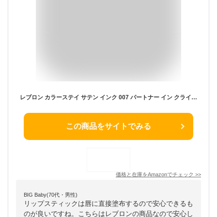
レブロン カラーステイ サテン インク 007 パートナー イン クライム:好感度マックスベージュピンク(イエベ) 落ちにくい 色移しにくい ほのツヤ サテンマット 5mL リップカラー 口紅
この商品をサイトでみる
価格と在庫を
Amazon
でチェック
>>
BIG Baby(70代・男性)
リップスティックは唇に直接塗布するので安心できるも
のが良いですね。こちらはレブロンの商品なので安心し