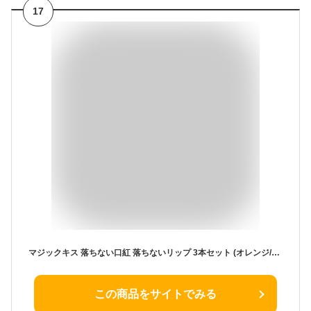
17
マジックキス 落ちない口紅 落ちないリップ 3本セット (オレンジ/ピンク/イエロー) 口紅 落ちない リップ リップティント MAGIC KISS WITH ALOE VERA HAWAII ハワイ コスメ ABC口紅 色が変わる口紅 マスク マスクにつかない口紅 おすすめ 落ちにくい口紅 プチプラ あす楽
この商品をサイトでみる