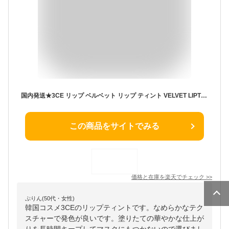
国内発送★3CE リップ ベルベット リップ ティント VELVET LIPTINT マットリップ 全18色/スタイル ナンダ ブランド ベルベットカラー オーガニックカラー インスタ映えリップ ニュアンス カラー/口紅/韓国コスメ メール便
この商品をサイトでみる
価格と在庫を
楽天
でチェック
>>
ぷりん(50代・女性)
韓国コスメ3CEのリップティントです。なめらかなテク
スチャーで発色が良いです。塗りたての華やかな仕上が