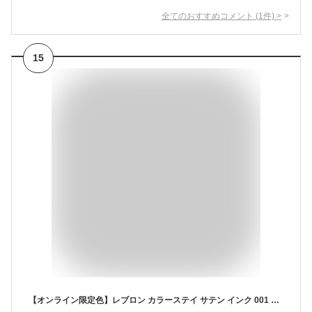
全てのおすすめコメント
(
1
件)
>
15
【オンライン限定色】レブロン カラーステイ サテン インク 001 ユア ゴー トゥ:ヌーディベージュ(イエベ) 落ちにくい 色移しにくい ほのツヤ サテンマット 5mL リップカラー 口紅 REVLON COLORSTAY SATIN INK 001 Your Go To 001 ユア ゴー トゥ 1 個(×1)