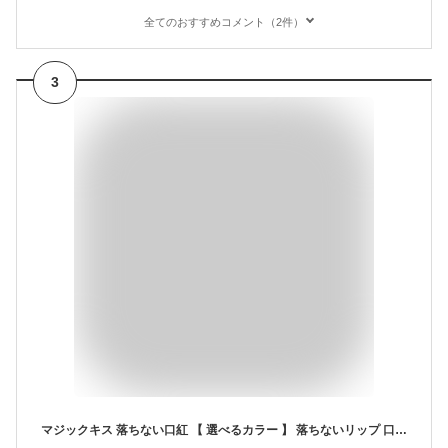
全てのおすすめコメント（2件）
3
マジックキス 落ちない口紅 【 選べるカラー 】 落ちないリップ 口紅 落ちない リップ MAGIC KISS WITH ALOE VERA HAWAII ハワイ コスメ ABC口紅 色が変わる口紅 マスク マスクにつかない口紅 おすすめ 落ちにくい口紅 プチプラ つかない 【あす楽★送料無料】