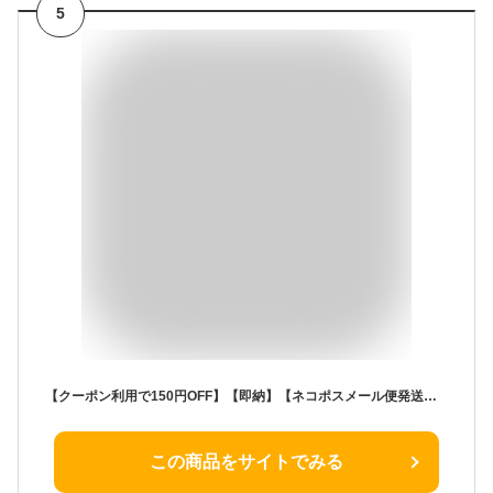
5
【クーポン利用で150円OFF】【即納】【ネコポスメール便発送】CEZANNE ラスティング リップカラーN 3.9g 全7色 Lasting Lip Color N 口紅(102、105、402、407、501、504、505)
この商品をサイトでみる