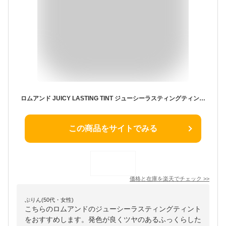
ロムアンド JUICY LASTING TINT ジューシーラスティングティント（送料無料）rom&nd メイク コスメ 化粧 口紅 唇 ティント リップ 韓国 韓国コスメ 韓コス リップメイク 落ちない リップティント ティント マット
この商品をサイトでみる
価格と在庫を
楽天
でチェック
>>
ぷりん(50代・女性)
こちらのロムアンドのジューシーラスティングティント
をおすすめします。発色が良くツヤのあるふっくらした