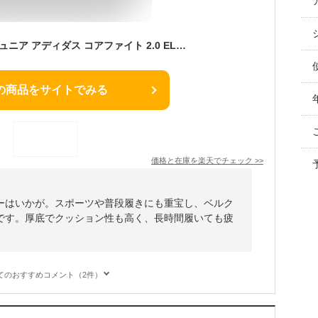
スニーカー キッズ ジュニア アディダス コアファイト 2.0 EL K 18.0~24.5cm ランニング ジョギング エクササイズ 体育館 ジム トレーニング スポーツ 紐靴 ベルクロ マジックテープ シューズ クッション性 男子 女子 通学 部活 運動会 ADIDAS COREFAITO 2.0 EL K
の商品をサイトでみる
価格と在庫を
楽天
でチェック
>>
ーはいかが。スポーツや普段履きにも重宝し、ベルク
です。厚底でクッション性も高く、長時間履いても疲
てのおすすめコメント（2件）