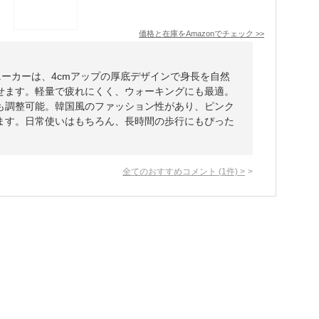
価格と在庫を
Amazon
でチェック
>>
ッドスニーカーは、4cmアップの厚底デザインで身長を自然
せます。軽量で疲れにくく、ウォーキングにも最適。
も調整可能。韓国風のファッション性があり、ピンク
ます。日常使いはもちろん、長時間の歩行にもぴった
全てのおすすめコメント
(
1
件)
>