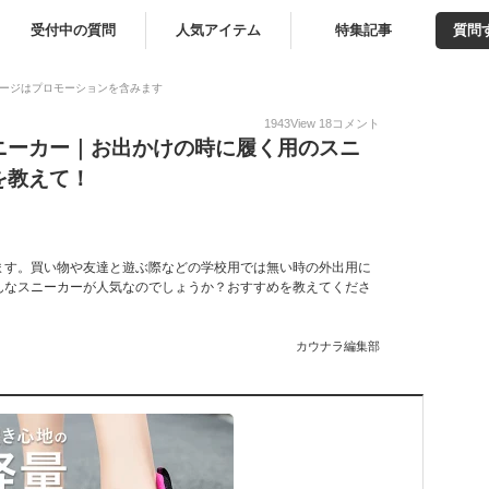
受付中の質問
人気アイテム
特集記事
質問
ージはプロモーションを含みます
1943
View
18
コメント
ニーカー｜お出かけの時に履く用のスニ
を教えて！
ます。買い物や友達と遊ぶ際などの学校用では無い時の外出用に
んなスニーカーが人気なのでしょうか？おすすめを教えてくださ
カウナラ編集部