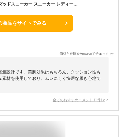
[DARMAR TEMAR] ダッドスニーカー スニーカー レディース 軽量 スポーツシューズ レースアップ カジュアル 厚底 通気性 オシャレ 女子通学 通勤 日常着用 お出かけ 22.5-25.0cm 白い１ 中学生 高校生 24.0 cm 学生靴
の商品をサイトでみる
価格と在庫を
Amazon
でチェック
>>
軽量設計です。美脚効果はもちろん、クッション性も
ュ素材を使用しており、ムレにくく快適な履き心地で
全てのおすすめコメント
(
1
件)
>