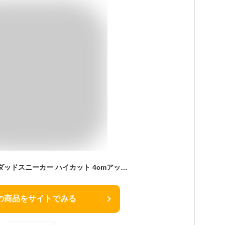
[DARMAR TEMAR] ダッドスニーカー ハイカット 4cmアップ 厚底スニーカー シークレットシューズ 韓国風 レディーススニーカー フラット レースアップ 軽量 美脚 疲れにくい ピンク 厚底シューズ 身長アップ ウォーキングシューズ 24.0 cm レディース
の商品をサイトでみる