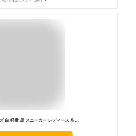
てのおすすめコメント（2件）
防水 スニーカー メンズ 白 軽量 黒 スニーカー レディース 歩きやすい 防水 防滑 衝撃吸収 通学 ジュニア 通学靴 白スニーカー 中学生 高校生 ウォーキングシューズ 雨 梅雨対策 ホワイト ブラック 男の子 女の子 1020