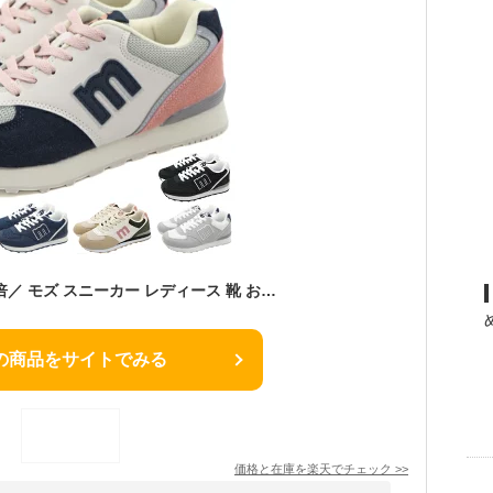
＼マラソン限定★P5倍／ モズ スニーカー レディース 靴 おしゃれ かわいい シンプル 軽量 軽い クッション スウェーデン 北欧 秋 厚底 歩きやすい 通勤 通学 疲れない 黒 ブラック グレー ネイビー ブランド ベージュ moz MZ-1335 2366
の商品をサイトでみる
価格と在庫を
楽天
でチェック
>>