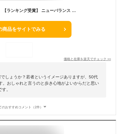
【お買い物マラソン】 【ランキング受賞】 ニューバランス スニーカー メンズ レディース W373 WL373 new balance WIDTH:B レトロ 細身幅 靴 シューズ
の商品をサイトでみる
価格と在庫を
楽天
でチェック
>>
ーは如何でしょうか？若者というイメージありますが、50代
ます。おしゃれと言うのと歩き心地がよいからだと思い
です。
てのおすすめコメント（2件）