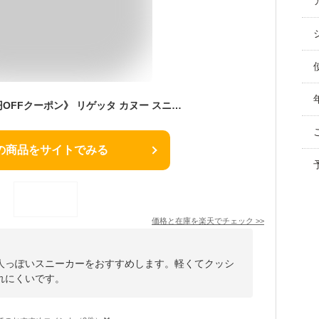
《800円〜最大4000円OFFクーポン》 リゲッタ カヌー スニーカー レディース きれいめ 黒 白 歩きやすい シューズ 靴 おしゃれ 疲れにくい ローカット 疲れない ウォーキング 履きやすい 幅広 3E 紐靴 日本製 コンフォート ゆったり CJFS6801a CJFS6801b
の商品をサイトでみる
価格と在庫を
楽天
でチェック
>>
人っぽいスニーカーをおすすめします。軽くてクッシ
れにくいです。