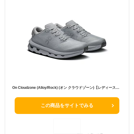
On Cloudzone (Alloy/Rock) (オン クラウドゾーン)【レディース】【スニーカー シューズ 通気性 クッション グレー】【25FW】
この商品をサイトでみる