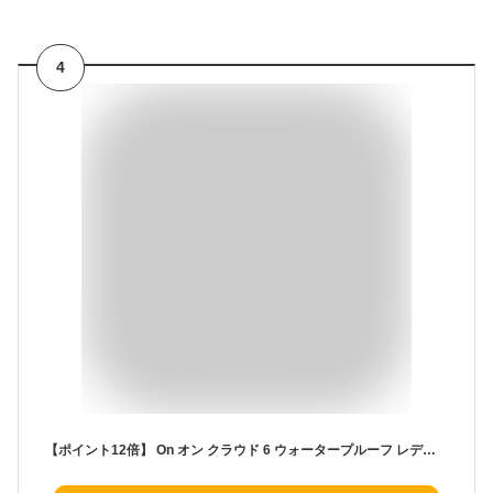
4
【ポイント12倍】 On オン クラウド 6 ウォータープルーフ レディース スニーカー Cloud 6 WP 防水 3WF10053037 3WF10051043 3WF10053036 3WF10053032 3WF10054886 3WF10054415