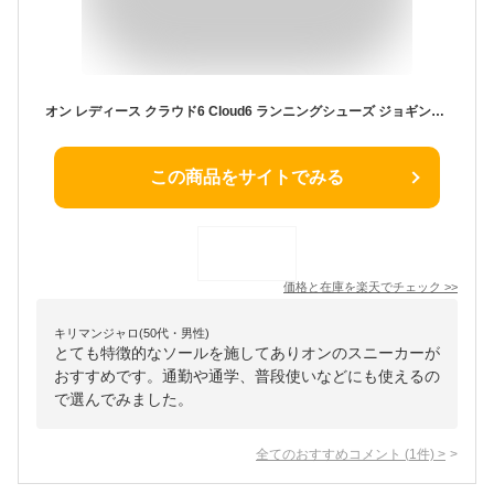
オン レディース クラウド6 Cloud6 ランニングシューズ ジョギング マラソン スニーカー シューズ ゴム紐 ホワイト 白 ブラック 黒 送料無料 ON 3WF10060299 3WF10061043 3WF10061200
この商品をサイトでみる
価格と在庫を
楽天
でチェック
>>
キリマンジャロ(50代・男性)
とても特徴的なソールを施してありオンのスニーカーが
おすすめです。通勤や通学、普段使いなどにも使えるの
で選んでみました。
全てのおすすめコメント
(
1
件)
>