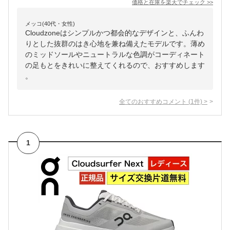
価格と在庫を
楽天
でチェック
>>
メッコ(40代・女性)
Cloudzoneはシンプルかつ都会的なデザインと、ふんわ
りとした抜群のはき心地を兼ね備えたモデルです。薄め
のミッドソールやニュートラルな色調がコーディネート
の足もとをきれいに整えてくれるので、おすすめします
。
全てのおすすめコメント
(
1
件)
>
1