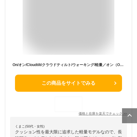
On/オン/Cloudtilt/クラウドティルト/ウォーキング/軽量／オン（On）
この商品をサイトでみる
価格と在庫を
楽天
でチェック
>>
くまこ(50代・女性)
クッション性を​​​最大限に​​​追求した​​​軽量モデルなので、長