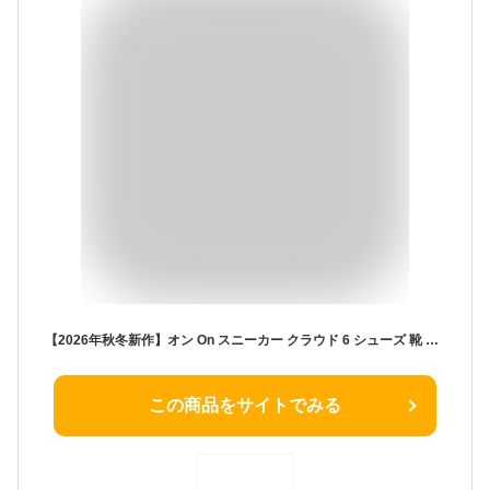
【2026年秋冬新作】オン On スニーカー クラウド 6 シューズ 靴 軽量 ローカット ゴム紐 ランニング 人気 通勤 旅行 おしゃれ カジュアル・CLOUD6-5142602(メンズ)(レディース)(A-3)
この商品をサイトでみる