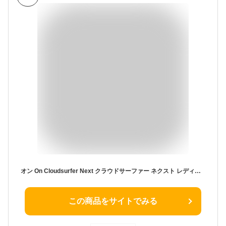
オン On Cloudsurfer Next クラウドサーファー ネクスト レディース ランニングシューズ ランシュー ロード マラソン トレーニング スポーツ スニーカー オールシーズン 3WE3005
この商品をサイトでみる