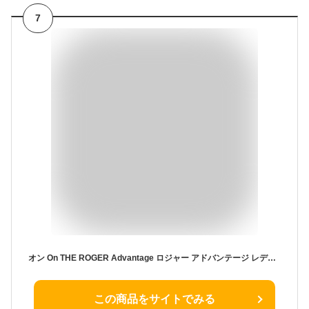
7
オン On THE ROGER Advantage ロジャー アドバンテージ レディース スニーカー カジュアル ローカット シューズ タウンユース オールシーズン 3WF30391043 3WF30391200 3WF30390990 3WF30395187
この商品をサイトでみる