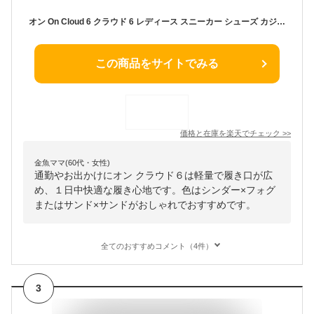
オン On Cloud 6 クラウド 6 レディース スニーカー シューズ カジュアル ローカット タウンユース デイリーユース 旅行 街歩き ランニング 3WF1006
この商品をサイトでみる
価格と在庫を
楽天
でチェック
>>
金魚ママ(60代・女性)
通勤やお出かけにオン クラウド６は軽量で履き口が広
め、１日中快適な履き心地です。色はシンダー×フォグ
またはサンド×サンドがおしゃれでおすすめです。
全てのおすすめコメント（4件）
3