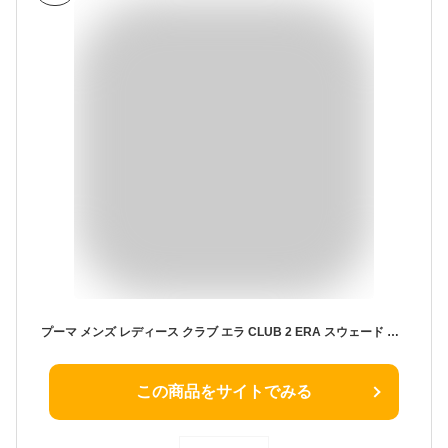
プーマ メンズ レディース クラブ エラ CLUB 2 ERA スウェード ローカット スニーカー シューズ 紐靴 ブラック 黒 グレー 灰色 送料無料 PUMA 400717
この商品をサイトでみる