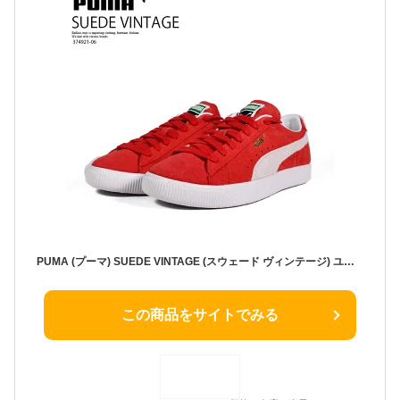
PUMA (プーマ) SUEDE VINTAGE (スウェード ヴィンテージ) ユニセックス レディース サイズ ローカット スニーカー フットウェア レトロ 普段使い カジュアル ストリート スケーター アウトドア スポーツ HIGH RISK RED-PUMA WHITE (レッド/ホワイト) 374921 06 374921-06
この商品をサイトでみる