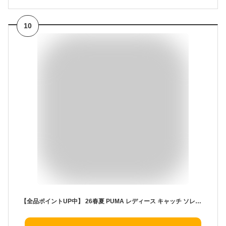
10
【全品ポイントUP中】 26春夏 PUMA レディース キャッチ ソレイユ バレリーナ SD スニーカー 406310 スニーカー シューズ スリップオン フラット 本革 バレエ