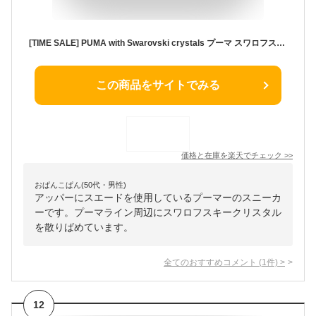
[TIME SALE] PUMA with Swarovski crystals プーマ スワロフスキー CRYSTALS SUEDE クリスタル スエード スニーカー 396352 黒 シューズ レディース
この商品をサイトでみる
価格と在庫を
楽天
でチェック
>>
おぱんこぱん(50代・男性)
アッパーにスエードを使用しているプーマーのスニーカ
ーです。プーマライン周辺にスワロフスキークリスタル
を散りばめています。
全てのおすすめコメント
(
1
件)
>
12