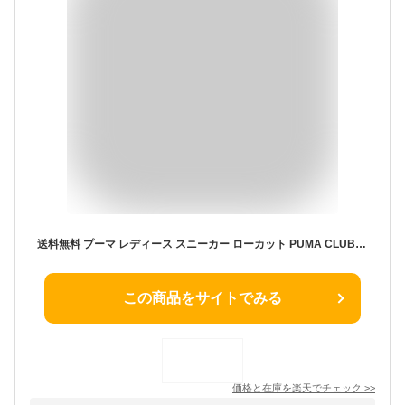
送料無料 プーマ レディース スニーカー ローカット PUMA CLUB AZURA 靴 スエード 折り返しタン 取り外し可能 2WAY 女性 レトロスニーカー クッション性 軽量 コートスタイル シューズ カジュアル ガムソール ブランド クラブ アズーラ くつ/404476
この商品をサイトでみる
価格と在庫を
楽天
でチェック
>>