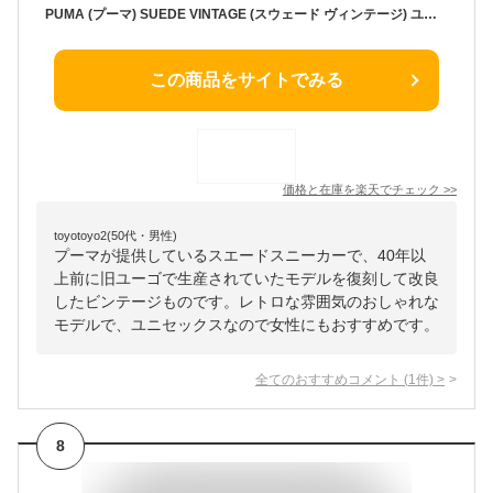
PUMA (プーマ) SUEDE VINTAGE (スウェード ヴィンテージ) ユニセックス レディース サイズ ローカット スニーカー フットウェア レトロ 普段使い カジュアル ストリート スケーター アウトドア スポーツ HIGH RISK RED-PUMA WHITE (レッド/ホワイト) 374921 06 374921-06
この商品をサイトでみる
価格と在庫を
楽天
でチェック
>>
toyotoyo2(50代・男性)
プーマが提供しているスエードスニーカーで、40年以
上前に旧ユーゴで生産されていたモデルを復刻して改良
したビンテージものです。レトロな雰囲気のおしゃれな
モデルで、ユニセックスなので女性にもおすすめです。
全てのおすすめコメント
(
1
件)
>
8