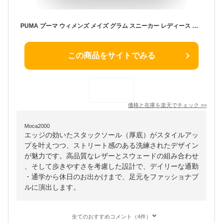
PUMA プーマ ウィメンズ メイズ グラム スニーカー レディース 白 厚底 おしゃれ かわいい シンプル ウィメンズ メイズ 白 メタリック加工 スウェード シューズ 通勤 通学 カジュアル スポーツ ローカット 厚底ソール 393068 02 01
この商品をサイトでみる
価格と在庫を
楽天
でチェック
>>
Moca2000
エッジの効いたスタックソール（厚底）がスタイルアッ
プを叶えつつ、ストリート感のある洗練されたデザイン
が魅力です。高品質なレザーとスウェードの組み合わせ
、そして歩きやすさを考慮した設計で、デイリーな通勤
・通学から休日のお出かけまで、足元をファッショナブ
ルに演出します。
全てのおすすめコメント（4件）