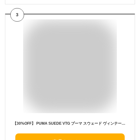
3
【30%OFF】 PUMA SUEDE VTG プーマ スウェード ヴィンテージ HIGH RISK RED/WHITE プーマスニーカー メンズ レディース ローカット レッド 定番モデル 374921-06