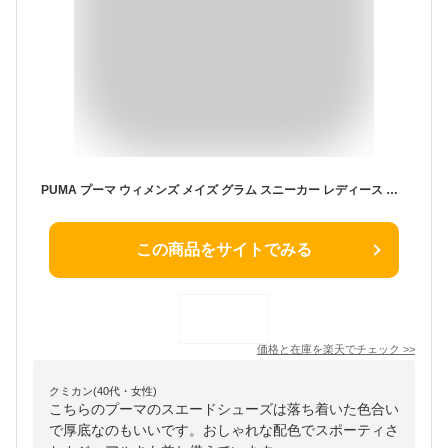
PUMA プーマ ウィメンズ メイズ グラム スニーカー レディース 白 厚底 おしゃれ かわいい シンプル ウィメンズ メイズ 白 メタリック加工 スウェード シューズ 通勤 通学 カジュアル スポーツ ローカット 厚底ソール 393068 02 01
この商品をサイトでみる
価格と在庫を
楽天
でチェック
>>
クミカン(40代・女性)
こちらのプーマのスエードシューズは落ち着いた色合い
で厚底なのもいいです。おしゃれな配色でスポーティさ