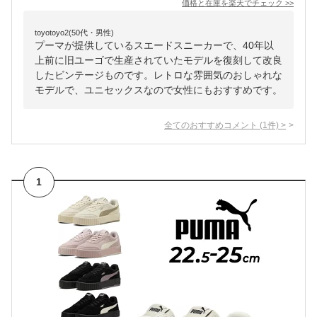
価格と在庫を
楽天
でチェック
>>
toyotoyo2(50代・男性)
プーマが提供しているスエードスニーカーで、40年以
上前に旧ユーゴで生産されていたモデルを復刻して改良
したビンテージものです。レトロな雰囲気のおしゃれな
モデルで、ユニセックスなので女性にもおすすめです。
全てのおすすめコメント
(
1
件)
>
1