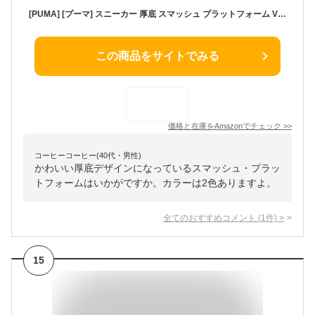
[PUMA] [プーマ] スニーカー 厚底 スマッシュ プラットフォーム V3 SD 391942 レディース 25年春夏カラー プーマ ブラック/プーマ ホワイト/プーマ ゴールド(02) 24.0 cm
この商品をサイトでみる
価格と在庫を
Amazon
でチェック
>>
コーヒーコーヒー(40代・男性)
かわいい厚底デザインになっているスマッシュ・プラッ
トフォームはいかがですか。カラーは2色ありますよ。
全てのおすすめコメント
(
1
件)
>
15