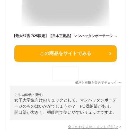
【最大57倍 7/25限定】【日本正規品】 マンハッタンポーテージ リュック Manhattan Portage リュックサック Silvercup Backpack マンハッタン バックパック ロールトップ 通学 メンズ レディース MP1236
この商品をサイトでみる
価格と在庫を
楽天
でチェック
>>
らるふ(50代・男性)
女子大学生向けのリュックとして、マンハッタンポーテ
ージのものはいかがでしょうか？ PC収納部があり、
開口部が大きく、機能的で使いやすいリュックですよ。
全てのおすすめコメント
(
3
件)
>