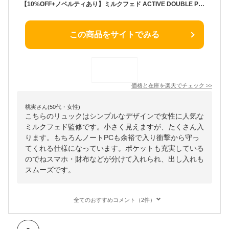
【10%OFF+ノベルティあり】ミルクフェド ACTIVE DOUBLE POCKET MOLLE BACKPACK MILKFED リュック リュックサック バックパック デイパック PC シンプル レディース 通学 女子 通勤 中学生 高校生 大学生 旅行 大容量 A4 B4 30L 黒 ピンク グリーン パープル 103224053008
この商品をサイトでみる
価格と在庫を
楽天
でチェック
>>
桃実さん(50代・女性)
こちらのリュックはシンプルなデザインで女性に人気な
ミルクフェド監修です。小さく見えますが、たくさん入
ります。もちろんノートPCも余裕で入り衝撃から守っ
てくれる仕様になっています。ポケットも充実している
のでねスマホ・財布などが分けて入れられ、出し入れも
スムーズです。
全てのおすすめコメント（2件）