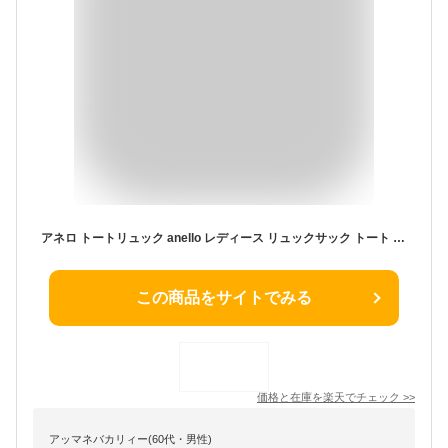
アネロ トートリュック anello レディース リュックサック トート バッグ 2WAY マザーズバッグ 持ち手長め 可愛い A4 B4 PC 黒 通勤 通学 中学生 高校生 大学生 学校 かばん メンズ ユニセックス 通学 通勤 人気 BASE ベイス ATM0521
この商品をサイトでみる
価格と在庫を
楽天
でチェック
>>
アッマネバカリィー(60代・男性)