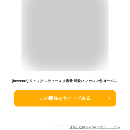
[lovvento] リュック レディース 大容量 可愛い マカロン色 オーバーレイ バックパック A4対応 15.6インチPC収納 9ポケット 撥水加工 軽量 通学 通勤 旅行 アウトドア (16L, グレー)
この商品をサイトでみる
価格と在庫を
Amazon
でチェック
>>