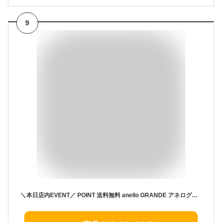
9
＼本日店内EVENT／ POINT 送料無料 anello GRANDE アネログランデ ハイキャパシティ 撥水 大容量 リュック GTH2571Z レディース メンズ リュックサック バックパック 大きめ 通学 通勤 学校 防災 a4 a3 旅行 軽量 PC