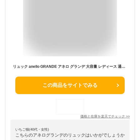
リュック anello GRANDE アネロ グランデ 大容量 レディース 通勤 おしゃれ 女子 通学 高校生 35L 大きい 旅行 男子 リュックサック バックパック 多機能 ポケット 多い 女子高生 大学生 中学生 A4 B4 タブレット PC収納 撥水 大人 大学生 トラベル キャリーオン 黒 修学旅行
この商品をサイトでみる
価格と在庫を
楽天
でチェック
>>
いちご猫(40代・女性)
こちらのアネログランデのリュックはいかがでしょうか