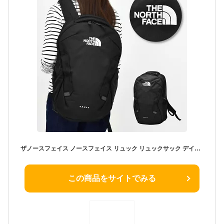
ザノースフェイス ノースフェイス リュック リュックサック デイパック リサイクル ポリエステル PCスリーブ付き 大容量 a4 メッシュポケット バッグ 黒 レディース 女子 メンズ 男子 大人 通勤 通学 旅行 大学生 高校生 バックパック 海外 ブランド 人気 おしゃれ かばん
この商品をサイトでみる