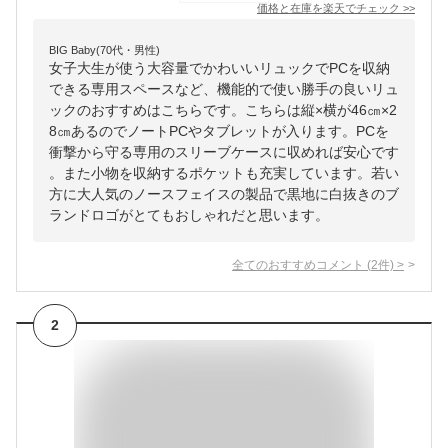
価格と在庫を
楽天
でチェック
>>
BIG Baby(70代・男性)
女子大生が使う大容量でかわいいリュックでPCを収納
できる専用スペースなど、機能的で使い勝手の良いリュ
ックのおすすめはこちらです。こちらは縦×横が46㎝×2
8㎝あるのでノートPCやタブレットが入ります。PCを
衝撃から守る専用のスリーブケースに収めれば安心です
。また小物を収納するポケットも充実しています。若い
方に大人気のノースフェイスの製品で黒地に白抜きのブ
ランドロゴがとてもおしゃれだと思います。
全てのおすすめコメント
(
2
件)
>
2