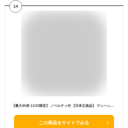
14
【最大40倍 11/15限定】 ノベルティ付 【日本正規品】 マンハッタンポーテージ リュック Manhattan Portage バックパック Intrepid Backpack JR イントレピッド デイパック メンズ レディース A4 通学 カジュアル MP1270JR
この商品をサイトでみる