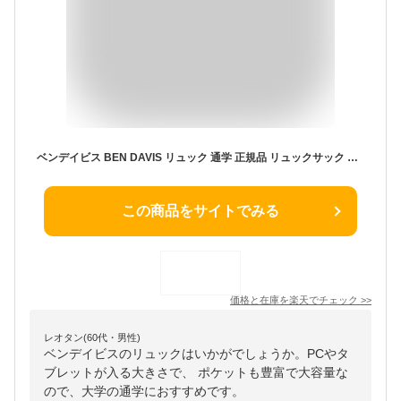
ベンデイビス BEN DAVIS リュック 通学 正規品 リュックサック バックパック デイパック 大容量 30L レディース 男女兼用 メンズ 人気 おしゃれ かっこいい 黒リュック 大きめ 通勤 タブレット PC A4 B4 15インチ 旅行 撥水 MESH XL PACK BDW-8300 BDW-8300CL
この商品をサイトでみる
価格と在庫を
楽天
でチェック
>>
レオタン(60代・男性)
ベンデイビスのリュックはいかがでしょうか。PCやタ
ブレットが入る大きさで、 ポケットも豊富で大容量な
ので、大学の通学におすすめです。