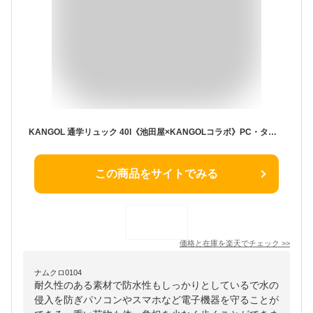
KANGOL 通学リュック 40l《池田屋×KANGOLコラボ》PC・タブレット収納対応 中学生 高校生 大学生 部活 アウトドア 大容量 大きめ 丈夫 男子 女子 レディース メンズ 2層式 黒 カンゴール デイパック バックパック プレゼント ギフト 入学【あす楽対応】
この商品をサイトでみる
価格と在庫を
楽天
でチェック
>>
ナムクロ0104
耐久性のある素材で防水性もしっかりとしているで水の
侵入を防ぎパソコンやスマホなど電子機器を守ることが