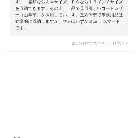
す。 書類ならＡ４サイズ、ＰＣなら１５インチサイズ
を収納できます。その上、上品で見目麗しいゴートレザ
ー（山羊革）を採用しています。直方体型で事務用品は
効率的に収納しますが、マチはわずか８cm、スマート
です。
全てのおすすめコメント
(
1
件)
>