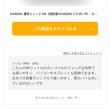
KANGOL 通学リュック 40l《池田屋×KANGOLコラボ》PC・タブレット収納対応 男女兼用 中学生 高校生 大学生 部活 アウトドア 大容量 大きめ 丈夫 男子 女子 レディース メンズ 2層式 黒 カンゴール デイパック バックパック プレゼント ギフト 入学【あす楽対応】
この商品をサイトでみる
価格と在庫を
楽天
でチェック
>>
クミカン(40代・女性)
こちらの40リットルのカンゴールのリュックは女性で
も使いやすく、パソコンやタブレットも収納できます。
丈夫で大容量でシンプルで使いやすく、雨カバーも付い
ているのがいいです
全てのおすすめコメント（2件）