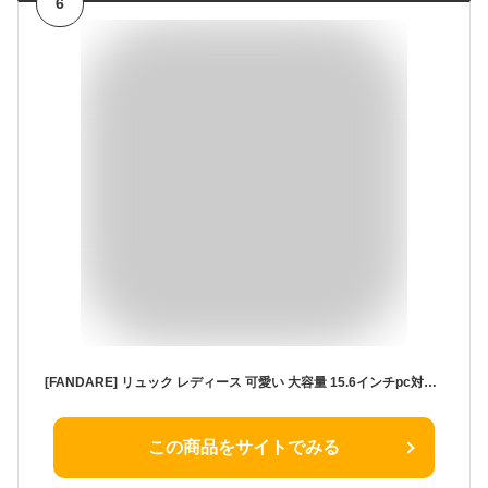
6
[FANDARE] リュック レディース 可愛い 大容量 15.6インチpc対応 リュックサック パンダチャーム付き A4対応 軽量 防水 盗難防止 スーツケースに固定可能 男女兼用 通学 通勤 旅行 遠足 ダークグレー
この商品をサイトでみる