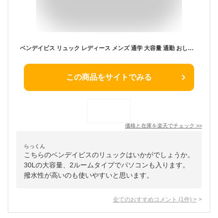
ベンデイビス リュック レディース メンズ 通学 大容量 通勤 おしゃれ かわいい 大人 女子 男子 中学生 大学生 高校生 はっ水 撥水 30L BENDAVIS ゴリラ 通学リュック スクールリュック 部活 2層式 2ルーム 女子高生 リュックサック デイパック 黒 ブラック A4 B4 BDW-8302
この商品をサイトでみる
価格と在庫を
楽天
でチェック
>>
らっくん
こちらのベンデイビスのリュックはいかがでしょうか。
30Lの大容量、2ルームタイプでパソコンも入ります。
撥水性が高いのも使いやすいと思います。
全てのおすすめコメント
(
1
件)
>