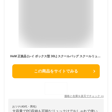
HeM 正規品 [レイ ボックス型 30L] スクールバッグ スクールリュック 通学 中学生 高校生 女子高生 男子高校生 リュック スクバ 大容量 サイドポケット 大学生 撥水 大きい おしゃれ 推し活 オタ活 黒 パープル 青 ピンク 軽い タブレットPC 軽量 入学祝 卒業祝 入学準備
この商品をサイトでみる
価格と在庫を
楽天
でチェック
>>
おツナ(40代・男性)
大容量でPC収納も可能なリュックはでおしゃれで使い