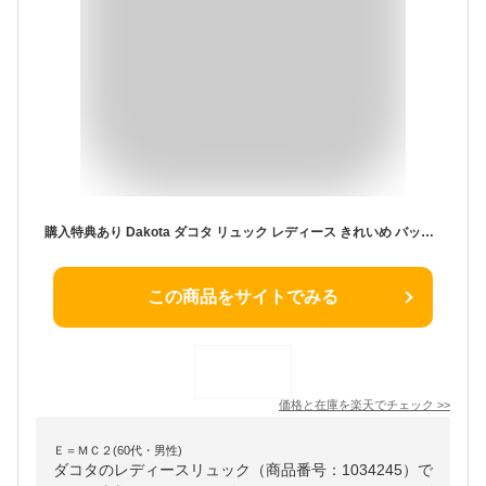
購入特典あり Dakota ダコタ リュック レディース きれいめ バックパック リュックサック 通勤 ビジネス ビジネスリュック ブランド 山羊革 ゴートレザー 丈夫 レザー 本革 革 エレガント PC スリーブポケット A4 ホルダー ファレル あす楽
この商品をサイトでみる
価格と在庫を
楽天
でチェック
>>
Ｅ＝ＭＣ２(60代・男性)
ダコタのレディースリュック（商品番号：1034245）で