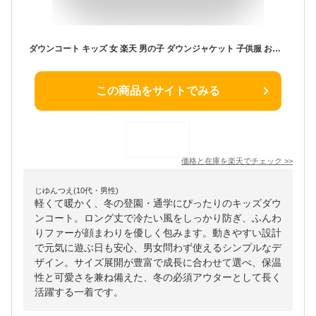
ダウンコート キッズ 女 楽天 男の子 ダウンジャケット 子供服 おしゃれ 160 女の子 アウター ダウンジャケット 男 ブラック コート ロング 防寒 ファー 長め 冬用 園児 登園 通学 小学生 かわいい 秋冬 子ども 冬用 中学生 子供服 100cm 110cm 120cm 130cm 140cm 150cm
この商品をサイトでみる
価格と在庫を
楽天
でチェック
>>
じゆんつえ(10代・男性)
軽くて暖かく、冬の登園・通学にぴったりのキッズダウ
ンコート。ロング丈で冷たい風をしっかり防ぎ、ふんわ
りファーが顔まわりを優しく包みます。動きやすい設計
で元気に遊ぶ日も安心、男女問わず使えるシンプルなデ
ザイン。サイズ展開が豊富で成長に合わせて選べ、保温
性と可愛さを兼ね備えた、冬の必須アウターとして長く
活躍する一着です。