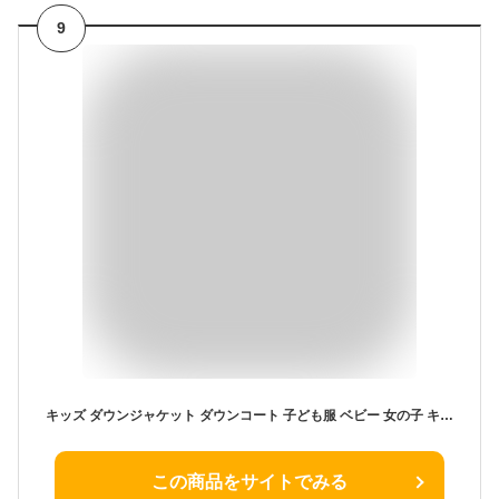
9
キッズ ダウンジャケット ダウンコート 子ども服 ベビー 女の子 キッズコート ファッション アウター 秋冬 厚手 あったか キルティングコート 子供服 フード付き 防寒 防風 厚手 あったか 女児 お出かけ 通学通園 可愛い おしゃれ ジュニア 120 130 140 150 160cm
この商品をサイトでみる