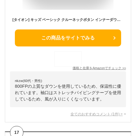
[タイオン] キッズ ベーシック クルーネックボタン インナーダウンジャケット(TAION-K104)
この商品をサイトでみる
価格と在庫を
Amazon
でチェック
>>
nkzw(60代・男性)
800FPの上質なダウンを使用しているため、保温性に優
れています。袖口はストレッチパイピングテープを使用
しているため、風が入りにくくなっています。
全てのおすすめコメント
(
1
件)
>
17