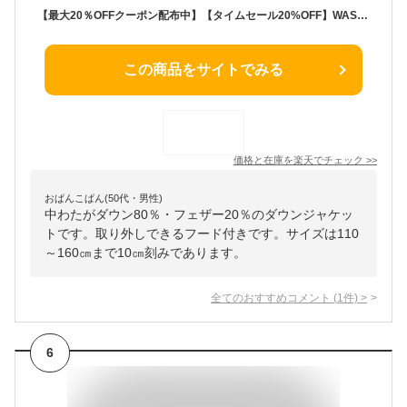
【最大20％OFFクーポン配布中】【タイムセール20%OFF】WASK 袖・フード取り外しダウンジャケット(110~160cm) 子供服 服 男の子 キッズ 機能性 防寒 アウター フード取り外し可能 あったかい キッズ服 小学生 アメカジ 高学年 冬服 110cm 120cm 130cm 140cm 150cm 160cm
この商品をサイトでみる
価格と在庫を
楽天
でチェック
>>
おぱんこぱん(50代・男性)
中わたがダウン80％・フェザー20％のダウンジャケッ
トです。取り外しできるフード付きです。サイズは110
～160㎝まで10㎝刻みであります。
全てのおすすめコメント
(
1
件)
>
6