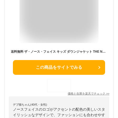
送料無料 ザ・ノース・フェイス キッズ ダウンジャケット THE NORTH FACE ヌプシジャケット 130-160cm 子供服 防寒アウター 保温 はっ水 子ども用 アウトドアウエア ダウンコート ブランド アパレル キッズファッション/NDJ92531
この商品をサイトでみる
価格と在庫を
楽天
でチェック
>>
デブ猫ちゃん(40代・女性)
ノースフェイスのロゴがアクセントの配色の美しいスタ
イリッシュなデザインで、ファッションにも合わせやす