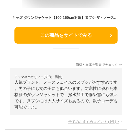
キッズ ダウンジャケット【100-160cm対応】ヌプシ ザ・ノース・フェイス North Face【男の子用 女の子用 カッコイイおしゃれアウター無地 防寒 はっ水】
この商品をサイトでみる
価格と在庫を
楽天
でチェック
>>
アッマネバカリィー(60代・男性)
人気ブランド、ノースフェイスのヌプシがおすすめです
。男の子にも女の子にも似合います。防寒性に優れた本
格派のダウンジャケットで、撥水加工で雨や雪にも強い
です。ヌプシには大人サイズもあるので、親子コーデも
可能ですよ。
全てのおすすめコメント
(
1
件)
>