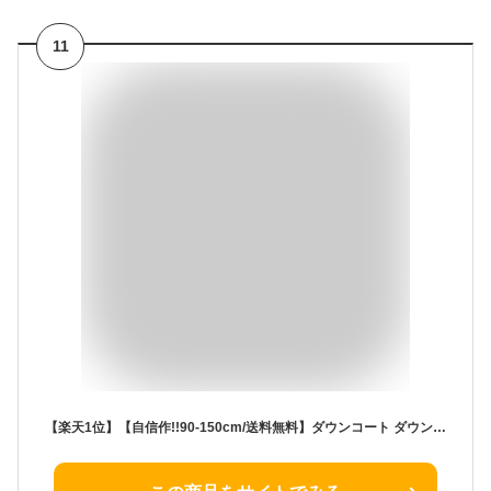
11
【楽天1位】【自信作!!90-150cm/送料無料】ダウンコート ダウン 子供 ダウンジャケット キッズ ダウンコート キッズダウンコート 男の子 女の子 アウター ジャンパー 中綿 コート 防寒 防風 撥水 ジッパー フード付き ジュニア おしゃれ ダウン90％ 120 130 140 150