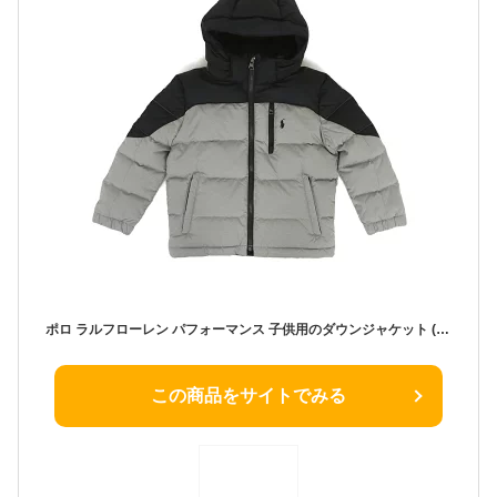
ポロ ラルフローレン パフォーマンス 子供用のダウンジャケット (TODDLER) BOYS(2-7) POLO by Ralph Lauren PERFORMANCE Down Jacket US
この商品をサイトでみる