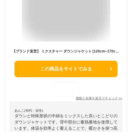
【ブランド直営】 ミクスチャー ダウンジャケット [120cm~170cm] ダウン 中綿 撥水 防汚 ジャケット アウター 羽織 上着 長袖 フード ジップアップ 子供服 キッズ ジュニア 冬 通学 男の子 女の子 KRIFF MAYER KIDS クリフメイヤーキッズ【2025FW】
この商品をサイトでみる
価格と在庫を
楽天
でチェック
>>
あんこ(40代・女性)
ダウンと特殊形状の中綿をミックスした良いとこどりの
ダウンジャケットです。背中部分に蓄熱裏地を使用して
います。体温を効率よく蓄えることで、暖かさを保つ高