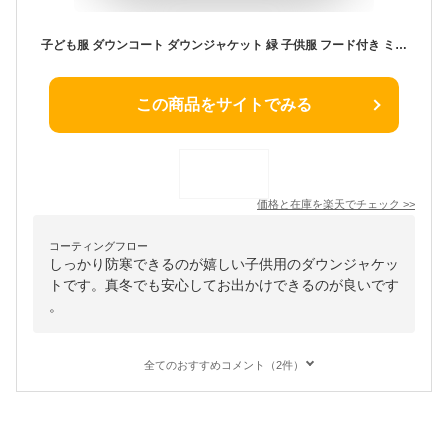
子ども服 ダウンコート ダウンジャケット 緑 子供服 フード付き ミドル丈 キッズ 防寒 厚手 防水 男の子 女の子 アウター 冬服 通学 キッズ服 保温 暖かい オシャレ 冬 温かい 90cm 100cm 110cm 120cm 130cm 140cm 150cm
この商品をサイトでみる
価格と在庫を
楽天
でチェック
>>
コーティングフロー
しっかり防寒できるのが嬉しい子供用のダウンジャケッ
トです。真冬でも安心してお出かけできるのが良いです
。
全てのおすすめコメント（2件）