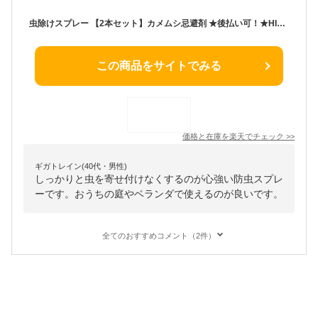
虫除けスプレー 【2本セット】カメムシ忌避剤 ★後払い可！★HIVA ALL ヒバオール 250ml 2本 天然由来成分100％ ヒバ 防虫忌避剤 かめむし ガード カメムシ 対策 カメムシ 寄せ付けない スプレー ヒノキチオール 殺虫 不使用 アルコール不使用 日本製 アーネスト 60s bnm
この商品をサイトでみる
価格と在庫を
楽天
でチェック
>>
ギガトレイン(40代・男性)
しっかりと虫を寄せ付けなくするのが心強い防虫スプレ
ーです。おうちの庭やベランダで使えるのが良いです。
全てのおすすめコメント（2件）