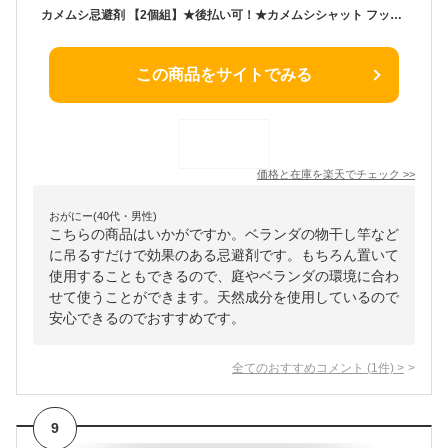
カメムシ忌避剤 【2個組】★後払い可！★カメムシシャット フック付 2個 送料無料 かめむし カメムシ 対策 カメムシ 忌避剤 吊るす 置き型 グッズ カメムシ 寄せ付けない が 嫌がる 匂い ベランダ 洗濯 物 ゲル 害虫 対策 忌避剤 日本製 アーネスト RSL発送 rlt 60s bnm
この商品をサイトでみる
価格と在庫を
楽天
でチェック
>>
おがにー(40代・男性)
こちらの商品はいかがですか。ベランダの物干し竿など
に吊るすだけで効果のある忌避剤です。もちろん置いて
使用することもできるので、庭やベランダの環境に合わ
せて使うことができます。天然成分を使用しているので
安心できるのでおすすめです。
全てのおすすめコメント
(
1
件)
>
9