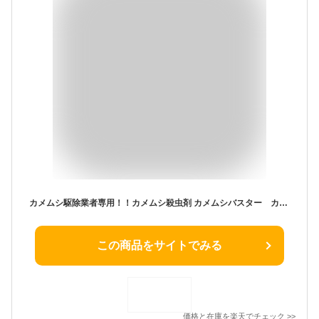
カメムシ駆除業者専用！！カメムシ殺虫剤 カメムシバスター カメムシ対策 カメムシ避け 害虫駆除 玄関 殺虫剤スプレー カメムシ忌避剤 防除 カメムシスプレー 大容量 ムカデ 駆除 害虫 虫 クモ 窓 窓枠 サッシ 忌避剤
この商品をサイトでみる
価格と在庫を
楽天
でチェック
>>