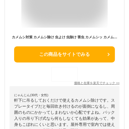
カメムシ対策 カメムシ除け 虫よけ 虫除け 害虫 カメムシッ カメムシ忌避剤 屋外専用 吊り下げ 軒下 ベランダ
この商品をサイトでみる
価格と在庫を
楽天
でチェック
>>
にゃんじん(30代・女性)
軒下に吊るしておくだけで使えるカメムシ除けです。ス
プレータイプだと毎回吹き付けるのが面倒になるし、周
囲のものにかかってしまわないか心配ですよね。パック
入りの吊り下げ式なら何もしなくても効果があって、中
身もこぼれにくいと思います。屋外専用で室内では使え