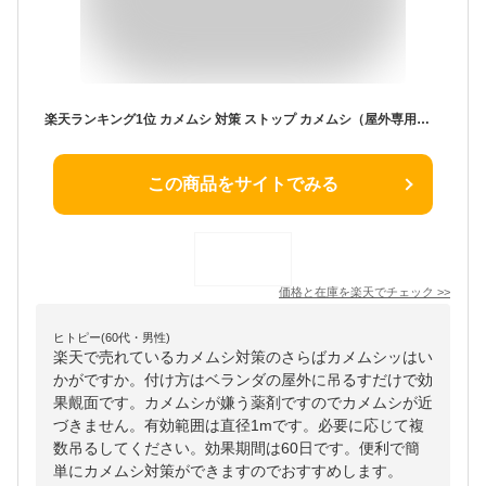
楽天ランキング1位 カメムシ 対策 ストップ カメムシ（屋外専用）【カメムシ 対策 寄せ付けない 忌避 洗濯物 洗濯 物 グッズ 吊るす 寄せ付け ない 忌避剤 寄って こない 方法 除け グッズ カメムシが嫌がる 嫌がる 匂い 避け よけ ベランダ 退治 網戸 撃退 剤 メール便】
この商品をサイトでみる
価格と在庫を
楽天
でチェック
>>
ヒトピー(60代・男性)
楽天で売れているカメムシ対策のさらばカメムシッはい
かがですか。付け方はベランダの屋外に吊るすだけで効
果覿面です。カメムシが嫌う薬剤ですのでカメムシが近
づきません。有効範囲は直径1mです。必要に応じて複
数吊るしてください。効果期間は60日です。便利で簡
単にカメムシ対策ができますのでおすすめします。