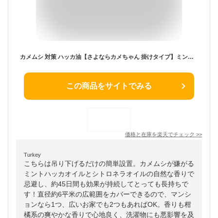
カメムシ 対策 ハッカ油【さよならカメちゃん 掛けタイプ】ミントオイル ハッカオイル ハッカ お掃除殺菌.登山 ガーデニング 釣り キャンプ ゴルフ虫よけ 虫除け 園芸 マルカメムシ かめむし ベランダ 洗濯物 忌避剤 対策 嫌がる 悪臭 臭い
この商品をサイトでみる
価格と在庫を
楽天
でチェック
>>
Turkey
こちらは吊り下げるだけの簡単設置。カメムシが嫌がる
ミントハッカオイルとシトロネラオイルの自然な香りで
忌避し、約45日間も効果が持続してとっても長持ちで
す！直径約6平米の広範囲をカバーできるので、マンシ
ョンなら1つ、広いお家でも2つもあればOK。香りも柑
橘系の爽やかな香りで心地良く、洗濯物にも悪影響を及