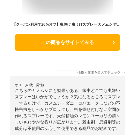
【クーポン利用で20％オフ】虫除け 虫よけスプレー カメムシ 寄せ付けない カメムシ対策 蚊 クモ コバエ アリ 虫 ベランダ 玄関 窓 防虫 忌避剤 室内 殺虫成分不使用 家中どこでも虫キライスプレーセット2点
この商品をサイトでみる
価格と在庫を
楽天
でチェック
>>
オロロ(40代・男性)
こちらのカメムシにも効果がある、家中どこでも虫嫌い
スプレーはいかがでしょうか？気になるところにスプレ
ーするだけで、カメムシ・ダニ・コバエ・クモなどの不
快害虫をしっかりブロックし、虫を寄せ付けない空間が
作れるスプレーです。天然精油のレモンユーカリの清々
しいさわやかな香りが広がります。殺虫剤・忌避剤等の
成分は不使用の安心して使用できる商品でお勧めです。