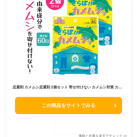
忌避剤 カメムシ忌避剤 2個セット 寄せ付けない カメムシ対策 カメムシ除去剤 吊り下げる 長く効く 長持ち 効き目 虫よけ ベランダ 玄関 窓 物干し竿 軒下 退治 追い払う 駆除 植物由来成分【▲】【KP】/さらばカメムシ2個セット
この商品をサイトでみる
価格と在庫を
楽天
でチェック
>>