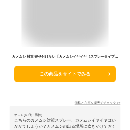
カメムシ 対策 寄せ付けない【カメムシイヤイヤ（スプレータイプ）】 コジット カメムシスプレー 対策 カメムシ 忌避剤 カメムシ 専用 カメムシ 寄せ付けない グッズ 洗濯物 洗濯物カメムシ除け スプレー ペット 子供 天然成分 安心 安全 虫よけスプレー
この商品をサイトでみる
価格と在庫を
楽天
でチェック
>>
オロロ(40代・男性)
こちらのカメムシ対策スプレー、カメムシイヤイヤはい
かがでしょうか？カメムシの出る場所に吹きかけておく