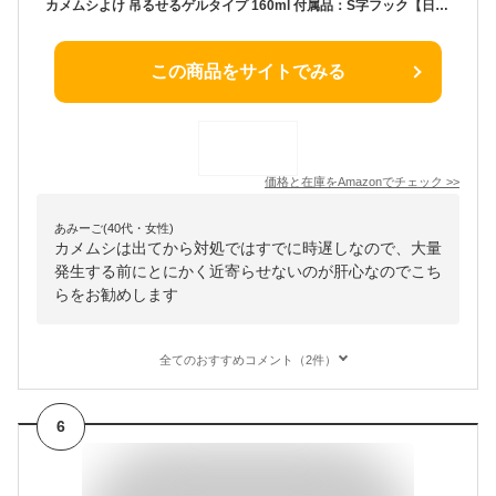
カメムシよけ 吊るせるゲルタイプ 160ml 付属品：S字フック【日本製】【カメムシ対策】
この商品をサイトでみる
価格と在庫を
Amazon
でチェック
>>
あみーご(40代・女性)
カメムシは出てから対処ではすでに時遅しなので、大量
発生する前にとにかく近寄らせないのが肝心なのでこち
らをお勧めします
全てのおすすめコメント（2件）
6