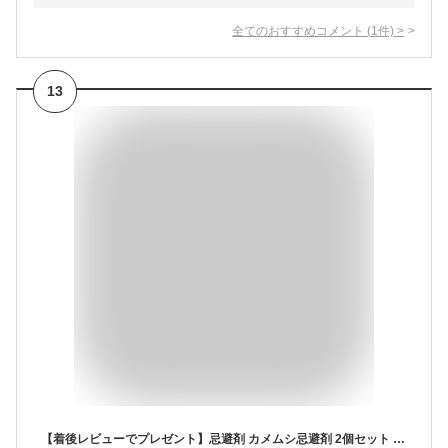
全てのおすすめコメント
(
1
件)
>
13
【着後レビューでプレゼント】忌避剤 カメムシ忌避剤 2個セット 寄せ付けない カメムシ対策 カメムシ除去剤 吊り下げる 長く効く 長持ち 効き目 虫よけ ベランダ 玄関 窓 物干し竿 軒下 退治 追い払う 駆除 植物由来成分【▲】/さらばカメムシ2個セット