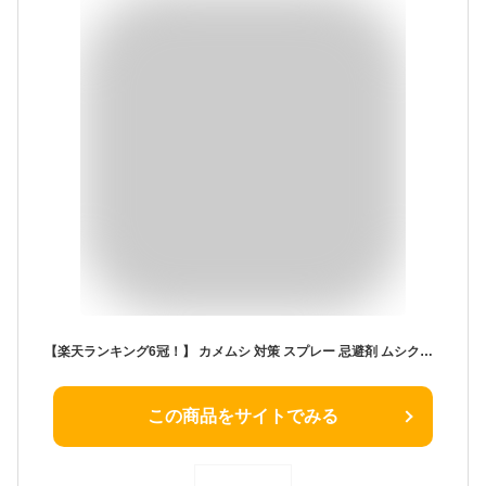
【楽天ランキング6冠！】 カメムシ 対策 スプレー 忌避剤 ムシクリン カメムシ用エアゾール 480ml 殺虫 害虫 駆除 イカリ消毒 カムムシエアゾール 虫対策 カメムシスプレー 殺虫剤 カメムシ殺虫剤
この商品をサイトでみる