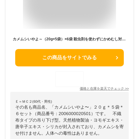
カメムシいやよ～（20g×5袋）×6袋 殺虫剤を使わずにかめむし対策 洗濯物 ベランダ 外壁
この商品をサイトでみる
価格と在庫を
楽天
でチェック
>>
Ｅ＝ＭＣ２(60代・男性)
その名も商品名、「カメムシいやよ〜」２０ｇ＊５袋＊
６セット（商品番号：2006000020501）です。 不織
布タイプの吊り下げ型。天然植物製油・ヨモギエキス・
唐辛子エキス・シリカが封入されており、カメムシを寄
せ付けません。人体への毒性はありません。