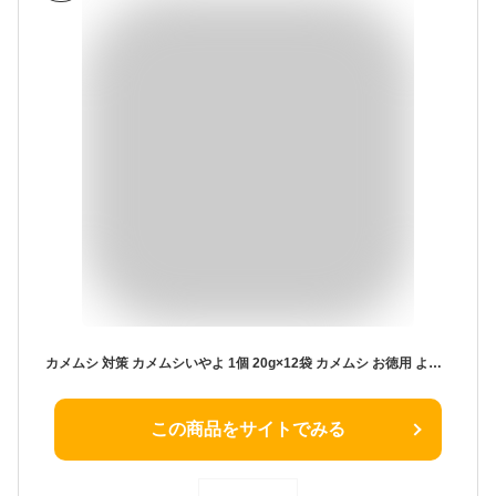
カメムシ 対策 カメムシいやよ 1個 20g×12袋 カメムシ お徳用 よせつけない 忌避剤 吊るすだけ 洗濯物 洗濯ばさみ 布団 陰干し ベランダ 寄せ付けない 追い払う 防除 予防 対策 退治 安全 吊り下げ 臭い 天然成分 簡単 ボイラー カメムシ忌避剤 家庭化学工業 送料無料
この商品をサイトでみる