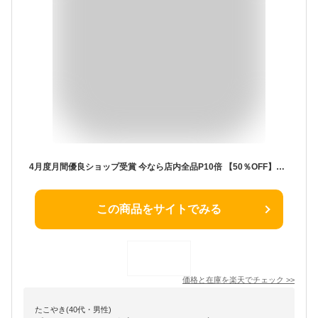
4月度月間優良ショップ受賞 今なら店内全品P10倍 【50％OFF】カメムシ 虫除け 虫よけ スプレー カメムシ寄せ付けない カメムシ対策 蚊 蚊よけ クモ コバエ アリ 虫 ベランダ 玄関 窓 防虫 忌避剤 殺虫成分不使用 天然精油 虫キライスプレー
この商品をサイトでみる
価格と在庫を
楽天
でチェック
>>
たこやき(40代・男性)