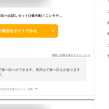
【お試し】カレー食べ比べお試しセット(3食/6食) / ニシキヤキッチン にしきや レトルト 送料無料 常温 保存 レモンクリームチキン カレー バターチキン ローリングストック 備蓄 ギフト お返し 長期保存 詰め合わせ ギフト
の商品をサイトでみる
価格と在庫を
楽天
でチェック
>>
で食べ比べができます。具沢山で食べ応えがあります
す。
てのおすすめコメント（2件）