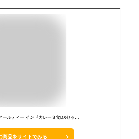
レトルトカレー 神戸アールティー インドカレー３食DXセット 180g ×3袋 (バターチキンカレー(180g)、キーマカレー(180g)、トマトベジタブルカレー(180g))
の商品をサイトでみる