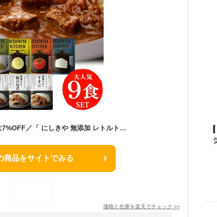
＼クーポン利用で最大7%OFF／「 にしきや 無添加 レトルトカレー 厳選 9種 セット 」 カレー 詰め合わせ NISHIKIYA KITCHEN レトルト 非常食 甘口 中辛 辛口 レモン トマト 送料無料 アウトドア キャンプ レトルト食品 おしゃれ 常温保存 常温保存 おしゃれ 仕送りセット
の商品をサイトでみる
価格と在庫を
楽天
でチェック
>>