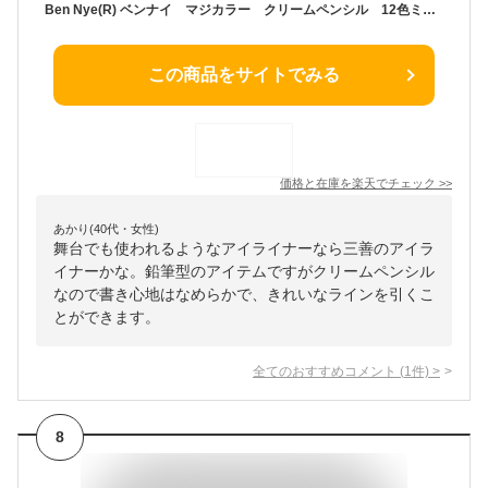
Ben Nye(R) ベンナイ マジカラー クリームペンシル 12色ミツヨシ 三善 みつよしメークアップペンシルSNSでも人気！宝塚 バレエ ステージ 舞台 ショー ボディーペインティング コスプレ
この商品をサイトでみる
価格と在庫を
楽天
でチェック
>>
あかり(40代・女性)
舞台でも使われるようなアイライナーなら三善のアイラ
イナーかな。鉛筆型のアイテムですがクリームペンシル
なので書き心地はなめらかで、きれいなラインを引くこ
とができます。
全てのおすすめコメント
(
1
件)
>
8