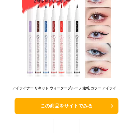
アイライナー リキッド ウォータープルーフ 速乾 カラー アイライナー 8色 落ちない アイライン チャイボーグメイク 中国コスメ 韓国コスメ アイメイク ポイントメイク ホワイト パープル ブラウン ブルー カーキ ワインレッド
この商品をサイトでみる