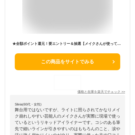
★全額ポイント還元！要エントリー＆抽選【メイクさんが使っているリキッドアイライナー】極細 筆 滲まない まつ毛 隙間 目尻 跳ね上げ キャットライン 崩れない パンダ目にならない ウォータープルーフ オイルプルーフ 摩擦に強い アイライン ブラック ブラウン 猫目
この商品をサイトでみる
価格と在庫を
楽天
でチェック
>>
Silvia(60代・女性)
舞台用ではないですが、ライトに照らされてかなりメイ
ク崩れしやすい芸能人のメイクさんが実際に現場で使っ
ているというリキッドアイライナーです。コシのある筆
先で細いラインが引きやすいのはもちろんのこと、涙や