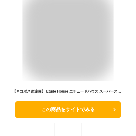
【ネコポス速達便】 Etude House エチュードハウス スーパースリム プルーフ ブラシライナー 黒 茶色 ブラック ブラウン アイライナー 眉
この商品をサイトでみる