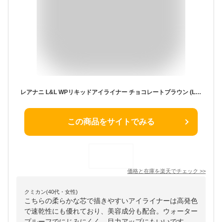
レアナニ L&L WPリキッドアイライナー チョコレートブラウン (Leanani 柔らかい芯 にじみにくい ウォータープルーフ 目力 アイライン アイメイク 高発色 速乾 美容成分配合)
この商品をサイトでみる
価格と在庫を
楽天
でチェック
>>
クミカン(40代・女性)
こちらの柔らかな芯で描きやすいアイライナーは高発色
で速乾性にも優れており、美容成分も配合。ウォーター
プルーフでにじみにくく、目力アップにもいいです