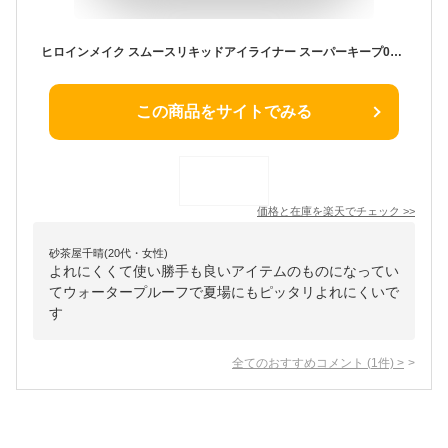
ヒロインメイク スムースリキッドアイライナー スーパーキープ02(0.4ml)【ヒロインメイク】[アイライナー ウォータープルーフ ブラウン]
この商品をサイトでみる
価格と在庫を
楽天
でチェック
>>
砂茶屋千晴(20代・女性)
よれにくくて使い勝手も良いアイテムのものになってい
てウォータープルーフで夏場にもピッタリよれにくいで
す
全てのおすすめコメント
(
1
件)
>