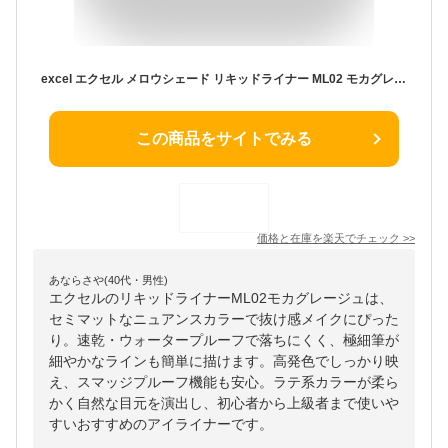
excel エクセル メロウシェード リキッドライナー ML02 モカグレージュ │ リキッドアイライナー アイライナー 0.5ml ウォータープルーフ スマッジプルーフ ニュアンスカラー 抜け感メイク セミマット 落ちにくい 高発色 速乾 極細筆 アイメイク ラテ系カラー 描きやすい
この商品をサイトでみる
価格と在庫を
楽天
でチェック
>>
あならさや(40代・男性)
エクセルのリキッドライナーML02モカグレージュは、
セミマットなニュアンスカラーで抜け感メイクにぴった
り。速乾・ウォータープルーフで落ちにくく、極細筆が
細やかなラインも簡単に描けます。高発色でしっかり映
え、スマッジプルーフ機能も安心。ラテ系カラーが柔ら
かく自然な目元を演出し、初心者から上級者まで使いや
すいおすすめのアイライナーです。