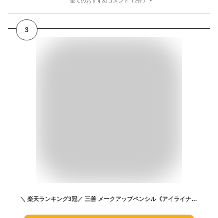
全てのおすすめコメント（2件）
3
＼ 楽天ランキング3冠／ 三善 メークアップペンシル《アイライナー》10color プロ用アイライナー アイライン 韓国メイク プチプラ 舞台用化粧品 演劇 ステージメイク ブライダル 結婚式 ダンス コスプレ ハロウィン 文化祭 美容 化粧品 ジェンダーレス ミツヨシ プレゼント