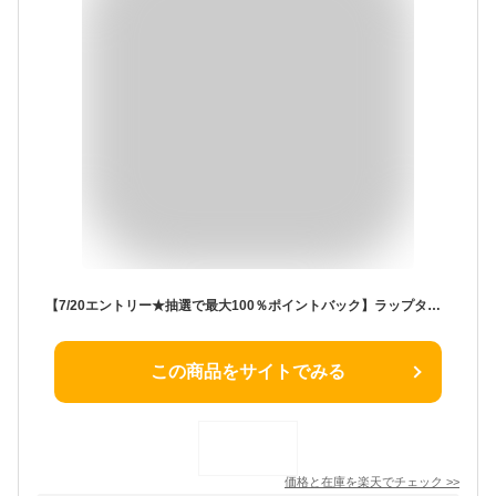
【7/20エントリー★抽選で最大100％ポイントバック】ラップタオル 巻きタオル 80cm キッズ 大人 綿100 無地 シンプル くすみカラー パステル 約80×120cm バスタオル プール 巻タオル 子供 コットン 着替え ジム 海 銭湯
この商品をサイトでみる
価格と在庫を
楽天
でチェック
>>