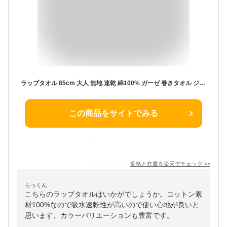
ラップタオル 85cm 大人 無地 速乾 綿100% ガーゼ 巻きタオル ジム プール スイミング（圧縮 メール便）
この商品をサイトでみる
価格と在庫を
楽天
でチェック
>>
らっくん
こちらのラップタオルはいかがでしょうか。コットン素
材100%なので吸水速乾性が高いので使い心地が良いと
思います。カラーバリエーションも豊富です。