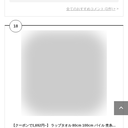
全てのおすすめコメント
(
1
件)
>
18
【クーポンで1,692円~】 ラップタオル 80cm 100cm パイル 杢糸 ネームタグ付 無地 男の子 女の子 タオル 着るタオル ボーイズ ガールズ キッズ 水着 ベビー ジュニア 大人 子供 水遊び ブラック ブルー 大人用 着替え お風呂 スパ スイミング メンズ レディース 送料無料