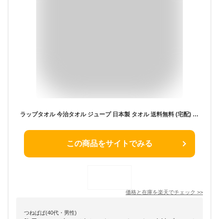
ラップタオル 今治タオル ジュープ 日本製 タオル 送料無料 (宅配) 楽天1位獲得 大人用 着るタオル 湯上りワンピース 巻きタオル スカートタオル タオルドレス プールタオル レディース ジム ナチュラルボーダー 着丈約90cm 夏
この商品をサイトでみる
価格と在庫を
楽天
でチェック
>>
つねぱぱ(40代・男性)