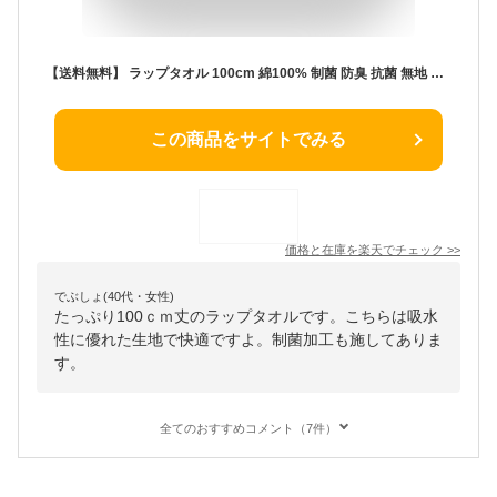
【送料無料】 ラップタオル 100cm 綿100% 制菌 防臭 抗菌 無地 清潔 巻きタオル 大人用 バスタオル プールタオル キッズ 子供 男の子 女の子 着替え スイミング プール 水遊び お風呂 フィットネス 名前タグ付 ユニセックス 日焼け対策 小学校 中学生
この商品をサイトでみる
価格と在庫を
楽天
でチェック
>>
でぶしょ(40代・女性)
たっぷり100ｃｍ丈のラップタオルです。こちらは吸水
性に優れた生地で快適ですよ。制菌加工も施してありま
す。
全てのおすすめコメント（7件）