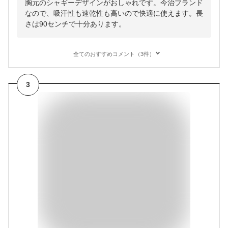
胸元のシャギーデザインがおしゃれです。今治ブランド
なので、吸汗性も速乾性も高いので快適に使えます。長
さは90センチで十分あります。
全てのおすすめコメント（3件）
3