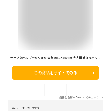
ラップタオル プールタオル 大判 約80X140cm 大人用 巻きタオル マイクロファイバー 柔らかい 吸水 速乾 男女兼用 水泳 ビーチタオル (ネイビー)
この商品をサイトでみる
価格と在庫を
Amazon
でチェック
>>
あみーご(40代・女性)