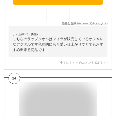
価格と在庫を
Amazon
でチェック
>>
ナオ玉(60代・男性)
こちらのラップタオルはフィラが販売しているオシャレ
なデジタルです色味的にも可愛い仕上がりでとてもおす
すめ出来る商品です
全てのおすすめコメント
(
1
件)
>
14