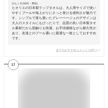
ぴんくす(50代・男性)
ヒオリエの日本製ラップタオルは、大人用サイズで使い
やすくプールや海上がりにさっと巻ける便利さが魅力で
す。シンプルで落ち着いたグレーベージュのデザインは
大人のスタイルにもぴったりで、品質の良い日本製タオ
ル素材だから肌触りも快適。お手頃価格ながら耐久性が
あり、友達とのプール通いに最適な一枚としておすすめ
です。
全てのおすすめコメント
(
1
件)
>
17