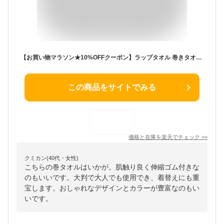
【お買い物マラソン★10%OFFクーポン】ラップタオル 巻きタオル 100cm 大判サイズ プリント 女子 男子 かわいい おしゃれ 子ども 大人 プール キッズ 学校 スポーツ 水泳 スイミング 海水浴 お着替え タオル ホック 伸縮ゴム 付き 便利 バスタオル スナップボタン
この商品をサイトでみる
価格と在庫を
楽天
でチェック
>>
クミカン(40代・女性)
こちらの巻タオルはいかが。肌触り良く伸縮ゴム付きな
のもいいです。大判で大人でも使用でき、着替えにも重
宝します。おしゃれなデザインとカラーが豊富なのもい
いです。