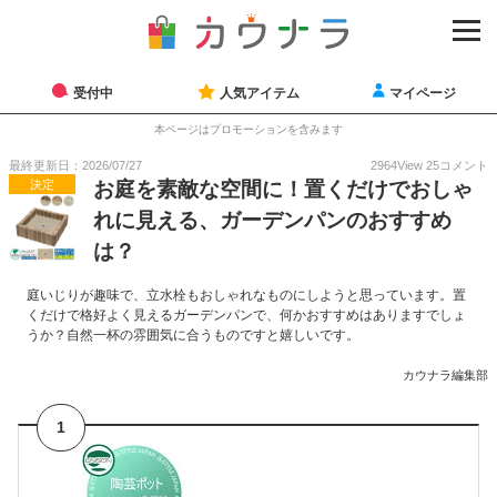
受付中
人気アイテム
マイページ
本ページはプロモーションを含みます
最終更新日：2026/07/27
2964
View
25
コメント
決定
お庭を素敵な空間に！置くだけでおしゃ
れに見える、ガーデンパンのおすすめ
は？
庭いじりが趣味で、立水栓もおしゃれなものにしようと思っています。置
くだけで格好よく見えるガーデンパンで、何かおすすめはありますでしょ
うか？自然一杯の雰囲気に合うものですと嬉しいです。
カウナラ編集部
1