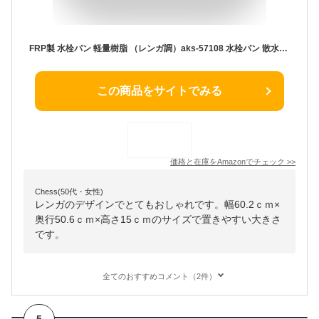
FRP製 水栓パン 軽量樹脂 （レンガ調）aks-57108 水栓パン 散水栓 ガーデニング 立水栓 水受け エクステリア
この商品をサイトでみる
価格と在庫を
Amazon
でチェック
>>
Chess(50代・女性)
レンガのデザインでとてもおしゃれです。幅60.2ｃｍ×
奥行50.6ｃｍ×高さ15ｃｍのサイズで置きやすい大きさ
です。
全てのおすすめコメント（2件）