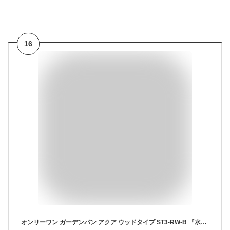
16
オンリーワン ガーデンパン アクア ウッドタイプ ST3-RW-B 『水栓柱・立水栓セット 水受け付き（蛇口は別売）』 ウッドブラウン