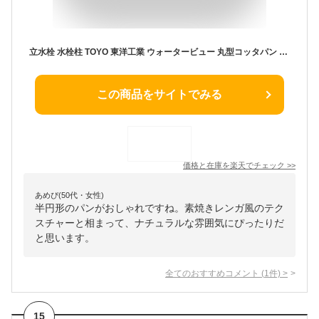
立水栓 水栓柱 TOYO 東洋工業 ウォータービュー 丸型コッタパン 全3色 COTTA 屋外 外で使う 水道 おしゃれ レンガ調 庭 玄関 水回り 新居 新築
この商品をサイトでみる
価格と在庫を
楽天
でチェック
>>
あめぴ(50代・女性)
半円形のパンがおしゃれですね。素焼きレンガ風のテク
スチャーと相まって、ナチュラルな雰囲気にぴったりだ
と思います。
全てのおすすめコメント
(
1
件)
>
15