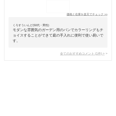
価格と在庫を
楽天
でチェック
>>
くろすういんど(50代・男性)
モダンな雰囲気のガーデン用のパンでカラーリングもチ
ョイスすることができて庭の手入れに便利で使い易いで
す。
全てのおすすめコメント
(
1
件)
>