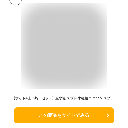
【ポット&上下蛇口セット】立水栓 スプレ 水栓柱 ユニソン スプレスタンド60ソリッド ＋ セレスポット 蛇口2個付き 4カラー UNISON Spre 補助蛇口 ホース 陶芸ポット ガーデンパン 水受け 新色 【ユニソン正規代理店】
この商品をサイトでみる