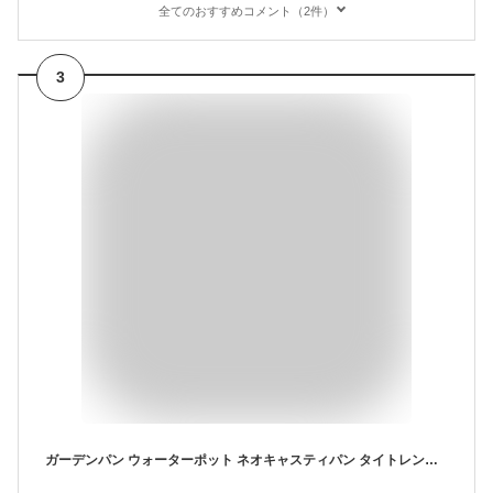
全てのおすすめコメント（2件）
3
ガーデンパン ウォーターポット ネオキャスティパン タイトレンガタイプ ユニソン ウォーターポット水受け 外 水道 おしゃれ シンプル 庭 玄関 水回り 可愛い かわいい クール 新居 リフォーム 新築 プレゼント お祝い