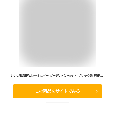
レンガ風NEW水栓柱カバー ガーデンパンセット ブリック調 FRP製 レンガ調 水洗柱ユニットセット 78813 人気 おしゃれ クール シンプル 戸建て 玄関 庭 可愛い かわいい 新居 新築 エクステリア リフォーム お祝い プレゼント 外 水道 水回り
この商品をサイトでみる