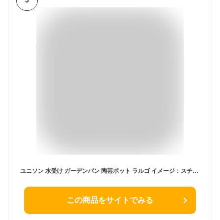
5
ユニソン 水受け ガーデンパン 陶芸ポット ラルゴ イメージ：スチールブラック ウォーターポットシリーズ 外 水道 おしゃれ シンプル 庭 玄関 水回り 可愛い かわいい クール 新居 エクステリア リフォーム 新築 お祝い プレゼント
この商品をサイトでみる