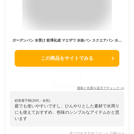
ガーデンパン 水受け 前澤化成 マエザワ 水栓パン スクエアパン ホワイト SP-USQ550 屋外 外で使う 水道 おしゃれ シンプル クール 庭 玄関 水回り 新居 リフォーム 新築 お祝い プレゼント
この商品をサイトでみる
価格と在庫を
楽天
でチェック
>>
砂茶屋千晴(20代・女性)
庭でも使いやすいですし、ひんやりとした素材で水周り
にも使えておすすめ、色味のシンプルなアイテムかと思
います
全てのおすすめコメント
(
1
件)
>