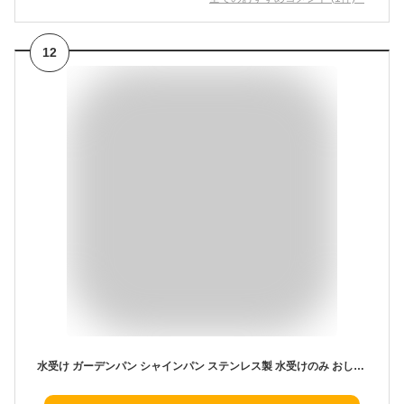
12
水受け ガーデンパン シャインパン ステンレス製 水受けのみ おしゃれ 立水栓 水栓柱用 水栓パン ユニソン UNISON シャインポット TOSHIN ピッコロステン 比較品 外 水道 シンプル 庭 玄関 水回り 可愛い かわいい 新築 新居 エクステリア リフォーム お祝い