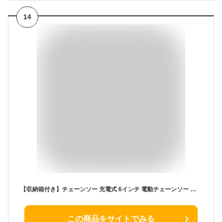
14
【収納箱付き】チェーンソー 充電式 6インチ 電動チェーンソー 小型チェーンソー コードレス 21V 2.0Ah 電動のこぎり 電動ノコギリ ミニチェンソー 家庭用 女性 軽量 片手 強力 木工切断 枝切り 薪作り 取り付け工具不要
この商品をサイトでみる