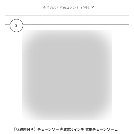
全てのおすすめコメント（4件）
3
【収納箱付き】チェーンソー 充電式 6インチ 電動チェーンソー 小型チェーンソー コードレス 21V 2.0Ah 電動のこぎり 電動ノコギリ ミニチェンソー 家庭用 女性 軽量 片手 強力 木工切断 枝切り 薪作り 取り付け工具不要