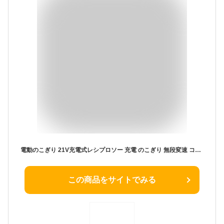
電動のこぎり 21V充電式レシプロソー 充電 のこぎり 無段変速 コードレスレシプロソー 替刃8本 2個リチウムイオンバッテリ1.0Ah 金属切断、木工用、さまざまな作業に 収納ケース 付き 日本語取扱説明書付き
この商品をサイトでみる