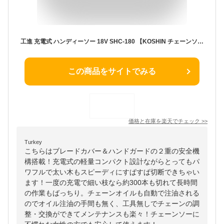
工進 充電式 ハンディーソー 18V SHC-180 【KOSHIN チェーンソー 充電式 チェンソー 小型 軽量 充電 コードレス バッテリー式 ソー 電動のこぎり 女性 家庭用 薪 庭木 太枝 切り 伐採 薪割 切断 木材 雑木 剪定 枝打ち】【おしゃれ おすすめ】[CB99]
この商品をサイトでみる
価格と在庫を
楽天
でチェック
>>
Turkey
こちらはブレードカバー＆ハンドガードの２重の安全機
構搭載！充電式の軽量コンパクト設計ながらとってもパ
ワフルで太い木もスピーディにすぱすぱ切断できちゃい
ます！一度の充電で細い枝なら約300本も切れて長時間
の作業もばっちり。チェーンオイルも自動で注油される
のでオイル注油の手間も無く、工具無しでチェーンの調
整・交換ができてメンテナンスも楽々！チェーンソーに