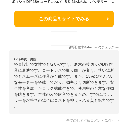
ボッシュ DIY 18V コードレスのこぎり (本体のみ、バッテリー・充電器別売り) KEO118H グリーン
この商品をサイトでみる
価格と在庫を
Amazon
でチェック
>>
kk5(40代・男性)
軽量設計で女性でも扱いやすく、庭木の枝切りやDIY作
業に最適です。コードレスで取り回しが良く、狭い場所
でもスムーズに作業が可能です。また、18Vのパワフル
なモーターを搭載しており、効率よく切断できます。安
全性を考慮したロック機能付きで、使用中の不意な作動
を防ぎます。本体のみで購入できるため、すでにバッテ
リーをお持ちの場合はコストを抑えられる点も魅力です
。
全てのおすすめコメント
(
1
件)
>