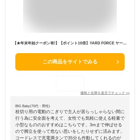
【★年末年始クーポン有!】【ポイント10倍】YARD FORCE ヤードフォース 3m コードレス 高枝電動のこぎり ライト 24V LSC21P-JP YARDFORCE 高枝切りバサミ 電動 高枝切り電動チェーンソー充電式 電動のこぎり 小型 家庭用 高枝切り鋏 電動ノコギリ 剪定 女性 軽量 伸縮
この商品をサイトでみる
価格と在庫を
楽天
でチェック
>>
BIG Baby(70代・男性)
枝切り用の電動のこぎりで主人が居らっしゃらない間に
行う為に安全面を考えて、女性でも気軽に使える軽量で
小型なもののおすすめはこちらです。3mまで伸ばせる
ので脚立を使って危ない思いをしたりせずに済みます。
コードレスで充電満タンで35分も作動してくれるのが