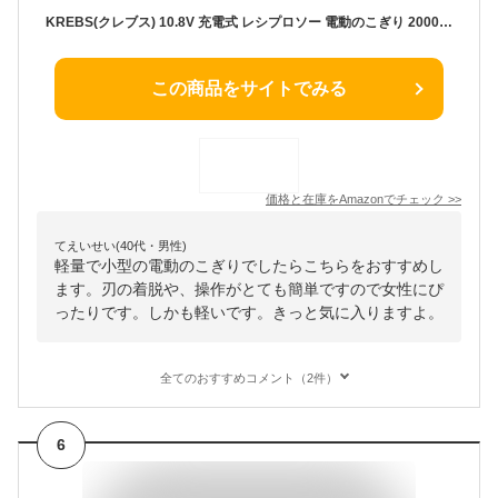
KREBS(クレブス) 10.8V 充電式 レシプロソー 電動のこぎり 2000mAh バッテリー＆充電器付 細握り＆軽量約1.1kg 木材・プラスチック＆金属用替刃付 初心者対応 粗大ゴミの解体 庭木の剪定など【10.8V共通バッテリーシリーズ】
この商品をサイトでみる
価格と在庫を
Amazon
でチェック
>>
てえいせい(40代・男性)
軽量で小型の電動のこぎりでしたらこちらをおすすめし
ます。刃の着脱や、操作がとても簡単ですので女性にぴ
ったりです。しかも軽いです。きっと気に入りますよ。
全てのおすすめコメント（2件）
6