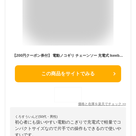
【200円クーポン券付】 電動ノコギリ チェーンソー 充電式 Iseebiz 6インチ 小型 電動チェーンソー pse認証 家庭用 女性 強力 片手 軽量 木工切断 21V 強力 軽量 電気こぎり 木工切断 薪作り 園芸用 枝切り 庭木の剪定 竹の伐採 庭掃除適用 専用収納ケース
この商品をサイトでみる
価格と在庫を
楽天
でチェック
>>
くろすういんど(50代・男性)
初心者にも扱いやすい電動のこぎりで充電式で軽量でコ
ンパクトサイズなので片手での操作もできるので使いや
すいです。