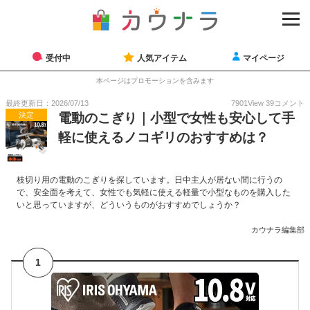
受付中
人気アイテム
マイページ
本ページはプロモーションを含みます
最終更新日：2026/07/13
7901
View
39
コメント
決定
電動のこぎり｜小型で女性も安心して手
軽に使えるノコギリのおすすめは？
枝切り用の電動のこぎりを探しています。日中主人が居ない間に行うの
で、安全面を考えて、女性でも気軽に使える軽量で小型なものを購入した
いと思っていますが、どういうものがおすすめでしょうか？
カウナラ編集部
1