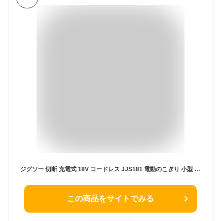
ジグソー 切断 充電式 18V コードレス JJS181 電動のこぎり 小型 家庭用 コードレス 電動ノコギリ 家庭用 女性 電動工具 DIY コードレス ノコギリ 鋸 木材 ホワイト 工具 ハイパワー 電動 アイリスオーヤマ LEDライト付き
この商品をサイトでみる