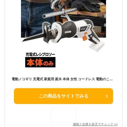
電動ノコギリ 充電式 家庭用 庭木 本体 女性 コードレス 電動のこぎり のこぎり 小型 レシプロソー 工具 DIY アイリスオーヤマ 10.8V JRS13-Z【iris_dl】【iris_dl06】
この商品をサイトでみる
価格と在庫を
楽天
でチェック
>>