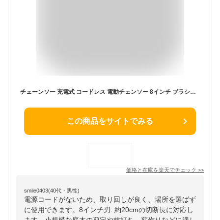
チェーンソー 充電式 コードレス 電動チェンソー 8インチ ブラシレスモーター 切段物径300mm 21V バッテリー 8インチ ハンディ チェーンソー デジタル電力表示 電動のこぎり 電動ノコギリ 小型チェーンソー 給油可能 家庭用 女性 軽量 木工切断 枝切り 電動工具 薪作り 2024
この商品をサイトでみる
価格と在庫を
楽天
でチェック
>>
smile0403(40代・男性)
電源コードがないため、取り回しが良く、場所を選ばず
に使用できます。8インチ刃: 約20cmの切断長に対応し