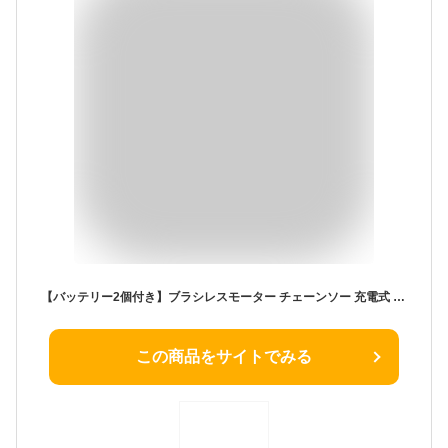
【バッテリー2個付き】ブラシレスモーター チェーンソー 充電式 小型 コードレス 6インチ 21V 給油機能 電動のこぎり 片手 軽量 強力 木工切断 農業 園芸用 枝切り 伐採 ハンディ 家庭用 女性対応 PSE認証済
この商品をサイトでみる