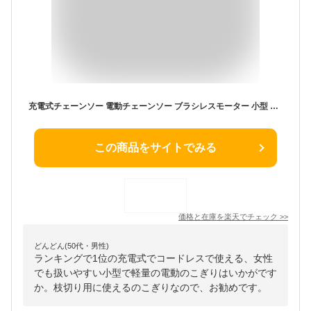
充電式チェーンソー 電動チェーンソー ブラシレスモーター 小型 充電式 電動のこぎり 家庭用 18Vバッテリー互換対応 コードレス 片手 軽量 女性 強力 木工切断 枝切り ポータブル 農業 園芸用機器 剪定ばさみ 日本語説明書【本体のみ】
この商品をサイトでみる
価格と在庫を
楽天
でチェック
>>
どんどん(50代・男性)
ランキングで1位の充電式でコードレスで使える、女性
でも扱いやすい小型で軽量の電動のこぎりはいかがです
か。枝切り用に使えるのこぎりなので、お勧めです。