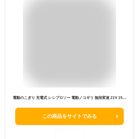
電動のこぎり 充電式 レシプロソー 電動ノコギリ 無段変速 21V 1500mAhバッテリー2個搭載（マキタ バッテリー互換）バッテリー残量表示 ストローク長15mm 強力 片手 軽量 電動のこぎり 家庭用 小型 枝切り 竹を切る 庭木の剪定 粗大ごみ切断 木材切断 金属切断 替え刃7本 日本語取扱説明書付き レシプロソー充電式
この商品をサイトでみる