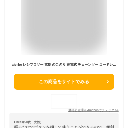
aierbo レシプロソー 電動 のこぎり 充電式 チェーンソー コードレス 家庭用 無段変速 金工 木工 切断 電動ノコ 電動ノコギリ ミニチェーンソー ハンディバッテリーチェーンソー 強力 片手 軽量 職人 日本語取扱説明書付 電動のこぎり 小型 女性 庭木剪定電動ノコギリ saw 丸ノコ (7500mAhバッテリー*2)
この商品をサイトでみる
価格と在庫を
Amazon
でチェック
>>
Chess(50代・女性)
握るだけでボタンを押して使うことができるので、便利