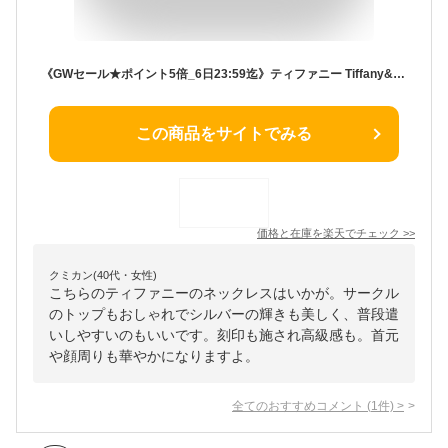
《GWセール★ポイント5倍_6日23:59迄》ティファニー Tiffany&Co. レディース ネックレス インターロッキング サークル ペンダント シルバー 22992139 | コンビニ受取 ブランド
この商品をサイトでみる
価格と在庫を
楽天
でチェック
>>
クミカン(40代・女性)
こちらのティファニーのネックレスはいかが。サークル
のトップもおしゃれでシルバーの輝きも美しく、普段遣
いしやすいのもいいです。刻印も施され高級感も。首元
や顔周りも華やかになりますよ。
全てのおすすめコメント
(
1
件)
>