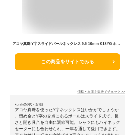
アコヤ真珠 Y字スライドパールネックレス 9.5-10mm K18YG ホワイト ラウンド 約50cm 本真珠 一粒 真珠 大珠 パール フォーマル オケージョン プレゼント 送料無料
この商品をサイトでみる
価格と在庫を
楽天
でチェック
>>
kuraki(50代・女性)
アコヤ真珠を使ったY字ネックレスはいかがでしょうか
。留め金とY字の交点にあるボールはスライド式で、長
さと開き具合を自由に調節可能。シャツにもハイネック
セーターにも合わせられ、一年を通して愛用できます。