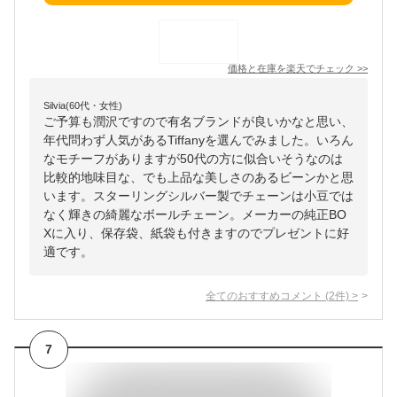
価格と在庫を
楽天
でチェック
>>
Silvia(60代・女性)
ご予算も潤沢ですので有名ブランドが良いかなと思い、
年代問わず人気があるTiffanyを選んでみました。いろん
なモチーフがありますが50代の方に似合いそうなのは
比較的地味目な、でも上品な美しさのあるビーンかと思
います。スターリングシルバー製でチェーンは小豆では
なく輝きの綺麗なボールチェーン。メーカーの純正BO
Xに入り、保存袋、紙袋も付きますのでプレゼントに好
適です。
全てのおすすめコメント
(
2
件)
>
7