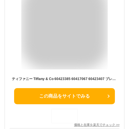
ティファニー Tiffany & Co 60423385 60417067 60423407 ブレスレット レディース アクセサリー ハードウェア マイクロ リンク スターリングシルバー ジュエリー ギフト プレゼント お祝い 記念 HardWear Micro Link Bracelet in Sterling Silver シルバー S M L
この商品をサイトでみる
価格と在庫を
楽天
でチェック
>>