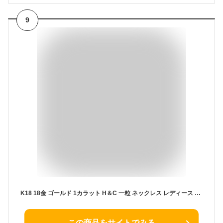
9
K18 18金 ゴールド 1カラット H＆C 一粒 ネックレス レディース 大人 シンプル 誕生日 プレゼント 記念日 フォーマル カジュアル ジュエリー 一粒 女性 彼女 妻 20代 40代 30代 50代 ブランド 18k クリスマス 2025
この商品をサイトでみる