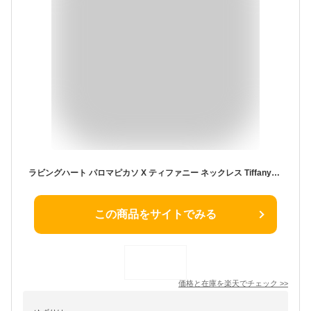
ラビングハート パロマピカソ X ティファニー ネックレス Tiffany＆co ジュエリー Paloma Picasso レディース 33834764 女性 ブランド おしゃれ シンプル ピカソ ペンダント スモール シルバー925 TNE 成人式 新社会人 プレゼント ギフト 新生活 入学 卒業
この商品をサイトでみる
価格と在庫を
楽天
でチェック
>>