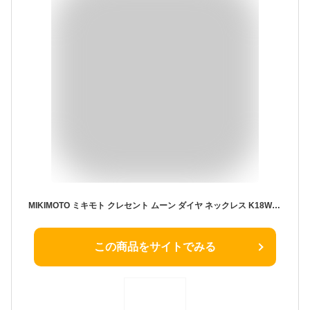
MIKIMOTO ミキモト クレセント ムーン ダイヤ ネックレス K18WG 750 ホワイトゴールド ダイヤモンド 0.46ct 40cm 首飾り 三日月アクセサリー ユニセックス 送料無料 240900044470 ★
この商品をサイトでみる