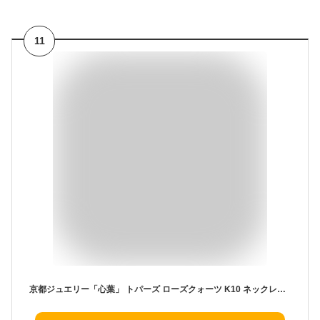
11
京都ジュエリー「心葉」 トパーズ ローズクォーツ K10 ネックレス おしゃれなひし形 ロゼンジカット 日本製 ブランド 宝石 お誕生日プレゼント 彼女 嫁 妻 誕生日 お祝い 結婚記念日 大人 女性 金 天然石 10金 キレイめ 20代 30代 40代 50代ピンク 楽天 母の日ギフト 2024