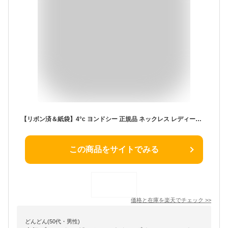
【リボン済＆紙袋】4°c ヨンドシー 正規品 ネックレス レディース 4℃ しずくモチーフ ネックレス ペンダント 4ドシー 4度 4c プレゼント アクセサリー ジュエリー ダイアモンド K10ピンクゴールド 祝い 母の日
この商品をサイトでみる
価格と在庫を
楽天
でチェック
>>
どんどん(50代・男性)