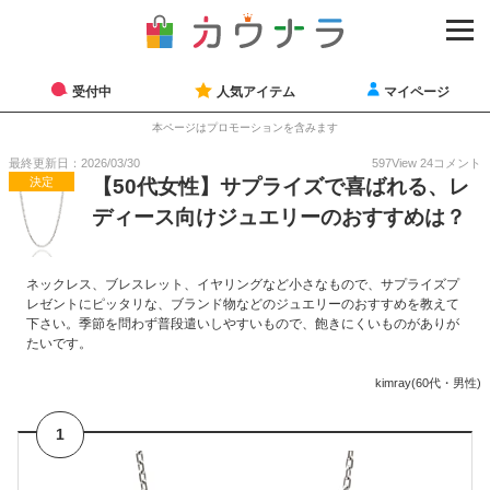
受付中
人気アイテム
マイページ
本ページはプロモーションを含みます
最終更新日：2026/03/30
597
View
24
コメント
決定
【50代女性】サプライズで喜ばれる、レ
ディース向けジュエリーのおすすめは？
ネックレス、ブレスレット、イヤリングなど小さなもので、サプライズプ
レゼントにピッタリな、ブランド物などのジュエリーのおすすめを教えて
下さい。季節を問わず普段遣いしやすいもので、飽きにくいものがありが
たいです。
kimray(60代・男性)
1