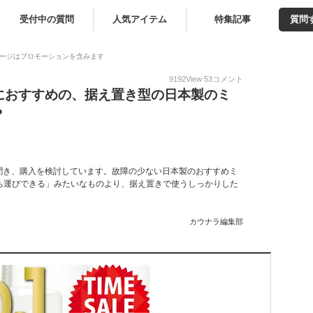
受付中の質問
人気アイテム
特集記事
質問
ージはプロモーションを含みます
9192
View
53
コメント
におすすめの、据え置き型の日本製のミ
？
聞き、購入を検討しています。故障の少ない日本製のおすすめミ
ち運びできる」みたいなものより、据え置きで使うしっかりした
カウナラ編集部