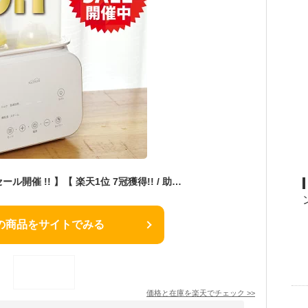
【マラソン期間限定セール開催 !! 】【 楽天1位 7冠獲得!! / 助産師推奨 / 管理栄養士監修レシピ / 嬉しい特典付き 】 Kocokara ボトルウォーマー ミルクウォーマー 哺乳瓶ウォーマー 哺乳瓶温め 哺乳瓶 保温 調乳ポット 液体ミルク ベビー用品 出産準備 出産祝い
の商品をサイトでみる
価格と在庫を
楽天
でチェック
>>