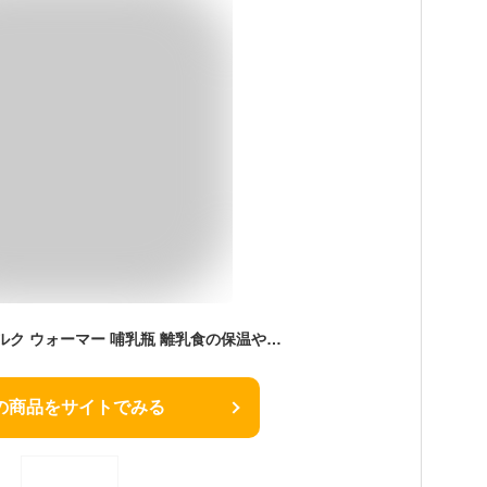
LARUTAN ボトル ミルク ウォーマー 哺乳瓶 離乳食の保温や調理 ポット 調乳 多機能 ラルタン (白)
の商品をサイトでみる