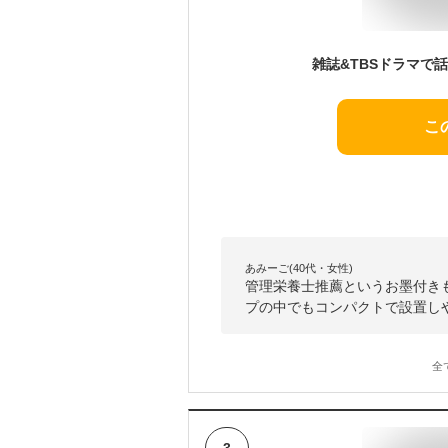
こ
あみーご(40代・女性)
管理栄養士推薦というお墨付きも
プの中でもコンパクトで設置し
全
3