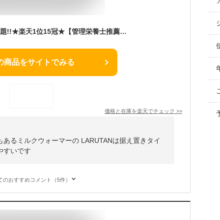
雑誌&TBSドラマで話題!!★楽天1位15冠★【管理栄養士推薦】 ミルクウォーマー LARUTAN ボトルウォーマー 哺乳瓶ウォーマー ミルク 調乳ポット 離乳食 冊子 男の子 女の子 哺乳瓶 ウォーマー 保温 調乳 母乳 除菌 ベビー 出産準備 赤ちゃん 出産祝い ギフト 無料ラッピング
の商品をサイトでみる
価格と在庫を
楽天
でチェック
>>
あるミルクウォーマーの LARUTANは据え置きタイ
やすいです
てのおすすめコメント（5件）