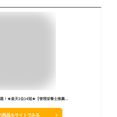
雑誌&TBSドラマで話題！★楽天1位14冠★【管理栄養士推薦】 ミルクウォーマー LARUTAN ボトルウォーマー 哺乳瓶ウォーマー ミルク 調乳ポット 離乳食冊子 男の子 女の子 哺乳瓶 ウォーマー 保温 調乳 除菌 ベビー 出産準備 赤ちゃん 出産祝い ギフト 無料ラッピング
の商品をサイトでみる