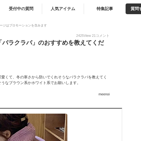
受付中の質問
人気アイテム
特集記事
質問
ージはプロモーションを含みます
2425
View
21
コメント
「バラクラバ」のおすすめを教えてくだ
可愛くて、冬の寒さから防いでくれそうなバラクラバを教えてく
そうなブラウン系かホワイト系でお願いします。
meenoi