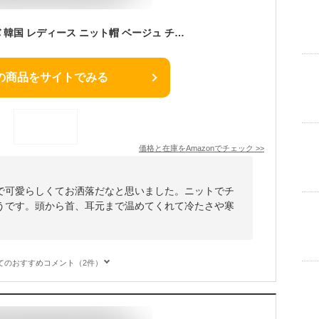
[LEONIA] バラクラバ 韓国 レディース ニット帽 ベージュ チクチクしない 3WAY レイヤード ネックウォーマー スヌード マフラー2022 トレンド 新定番
の商品をサイトでみる
価格と在庫を
Amazon
でチェック
>>
で可愛らしくてお洒落だなと思いました。ニットでチ
うです。頭から首、耳元まで温めてくれて冷たさや寒
てのおすすめコメント（2件）