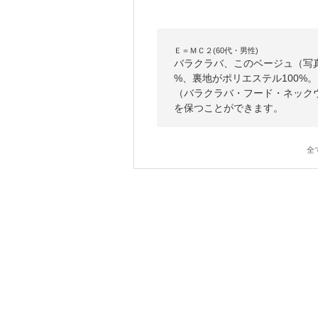
Ｅ＝ＭＣ２(60代・男性)
バラクラバ、このベージュ（写
%、裏地がポリエステル100%。
（バラクラバ・フード・ネック
を保つことができます。
全