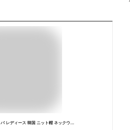
[WinJapan] バラクラバ レディース 韓国 ニット帽 ネックウォーマー フェイスカバー スノボ 防寒 (ベージュ)