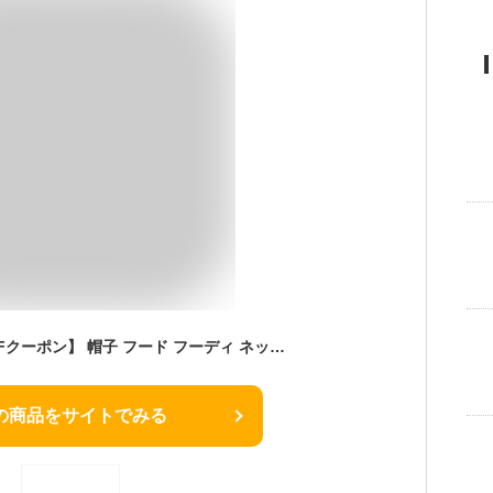
【全品対象★30%OFFクーポン】 帽子 フード フーディ ネックウォーマー 目出し帽 レディース メンズ 防寒 ニット ボア ダブルフェイスバラクラバ
の商品をサイトでみる