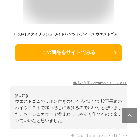
[UQQA] スタイリッシュ ワイドパンツ レディース ウエストゴム リボン付き すっきり 春 秋 ハイウエスト ワイド ダボダボパンツ リボン レッグライン 大きいサイズ 太め ゆるい ワンマイルコーデ デイリー 楽ちん 伸びる 落ち感 着痩せ 股下長め 韓国 ベージュ M
この商品をサイトでみる
価格と在庫を
Amazon
でチェック
>>
猫大好き
ウエストゴムでリボン付きのワイドパンツで股下長めの
ハイウエストで緩い感じに履けるのでいいなと思いまし
た。ベージュカラーで着まわししやすく伸びるので楽チ
ンでいいなと思いました。
全てのおすすめコメント
(
1
件)
>