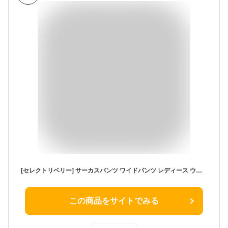
[セレクトリベリー] サーカスパンツ ワイドパンツ レディース ウエストゴム 曲線美A仕様 アンクル丈 デニム パンツ ゆったり 大きいサイズ S～LL 女性 主婦春 夏 秋 冬 W-4466(ネイビー LL
この商品をサイトでみる