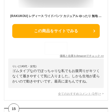
[RAKUKOU] レディース ワイドパンツ カジュアル ゆったり 無地 美脚 春 夏 秋 大きいサイズ 調節可能 柔らか 接触冷感 ウエストゴム 薄い 通気 涼しい 紐付け 通勤 アウトドア 日常服(160-ブラック、S
この商品をサイトでみる
価格と在庫を
Amazon
でチェック
>>
りいど(40代・女性)
ゴムタイプなのでぽっちゃりな私でもお腹周りがキツく
なくて履きやすくて気に入りました。しかも生地が柔ら
かいので動きやすいです。最高に楽ちんですね。
全てのおすすめコメント
(
1
件)
>
15