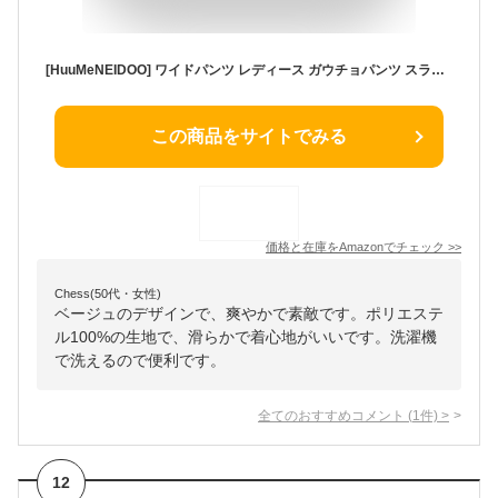
[HuuMeNEIDOO] ワイドパンツ レディース ガウチョパンツ スラックス ズボン ウエストゴム ロングパンツ ハイウエスト スーツパンツ 美脚 無地 ボトムス ゆったり カジュアル オフィス 春 秋
この商品をサイトでみる
価格と在庫を
Amazon
でチェック
>>
Chess(50代・女性)
ベージュのデザインで、爽やかで素敵です。ポリエステ
ル100%の生地で、滑らかで着心地がいいです。洗濯機
で洗えるので便利です。
全てのおすすめコメント
(
1
件)
>
12