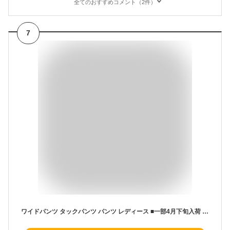
全てのおすすめコメント（2件）
7
ワイドパンツ タックパンツ パンツ レディース ■一部4月下旬入荷 カラーパンツ フレアパンツ ツイードパンツ 卒業式 入学式 スーツ ツイード ボトムス オフィスカジュアル ロング ワイド タック きれいめ 春 夏 黒 グレー カーキ 無地 大きいサイズ 3L LL 2XL