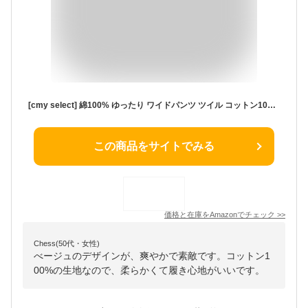
[cmy select] 綿100% ゆったり ワイドパンツ ツイル コットン100 レディース ズボン パンツ 服 春服 春夏 可愛い カーゴパンツ かわいい おしゃれ セットアップ 春物 夏 夏服 カジュアル ボトムス 夏物 秋冬 ワイド 秋 夏用 コットン ストレート リラックス 体型カバー チノパンツ きれいめワイドパンツ 秋用 無地シンプル オールシーズン春 吸汗通気 肌に優しい 春夏秋冬用 春夏秋用 オールシーズン通用 ワイドチノパン ワイドチノパンツ ワイドチノパンレディース ワイドカーゴパン
この商品をサイトでみる
価格と在庫を
Amazon
でチェック
>>
Chess(50代・女性)
べージュのデザインが、爽やかで素敵です。コットン1
00%の生地なので、柔らかくて履き心地がいいです。