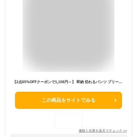
【2点65%OFFクーポンで1,106円～】 即納 切れるパンツ プリーツパンツ 光沢感 春 秋冬 縦ライン 高見え 高身長 低身長 リブパンツ プリーツ パンツ ワイドパンツ レディース 大きいサイズ セルフカット 裾カットOK ウエストゴム リラックスパンツ ボトムス 体型カバー
この商品をサイトでみる
価格と在庫を
楽天
でチェック
>>