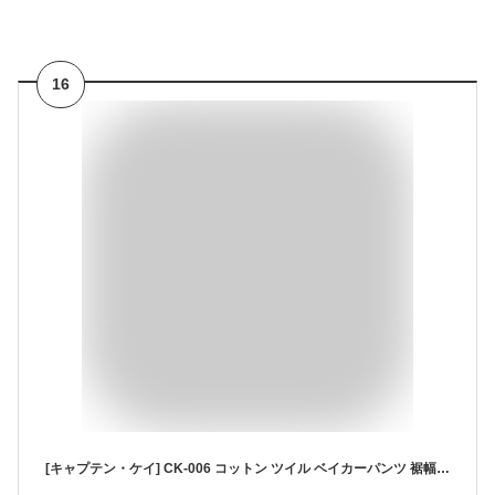
16
[キャプテン・ケイ] CK-006 コットン ツイル ベイカーパンツ 裾幅広 ワイドパンツ 3カラー M～4L レディース ボトムス パンツ ブラック 3L