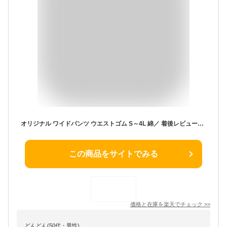
オリジナル ワイドパンツ ウエストゴム S～4L 綿／ 着後レビューでクーポン☆ カジュアル ナチュラル 白パン コットン ゆったり 体型カバー レディース エコロコ e+ Sm,Ms,Ls,LL,3L,4L,／ 大きいサイズ 春 夏 30代 40代 50代 24SS0301R, 母の日 ギフト n15,
この商品をサイトでみる
価格と在庫を
楽天
でチェック
>>
どんどん(50代・男性)