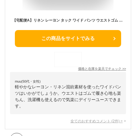
【宅配便A】リネン レーヨン タック ワイド パンツ ウエストゴム レディース ロング ボトム カジュアル リラックス 麻 春 夏【メール便NG】
この商品をサイトでみる
価格と在庫を
楽天
でチェック
>>
muu(50代・女性)
軽やかなレーヨン・リネン混紡素材を使ったワイドパン
ツはいかがでしょうか。ウエストはゴムで履き心地も楽
ちん、洗濯機も使えるので気楽にデイリーユースできま
す。
全てのおすすめコメント
(
2
件)
>