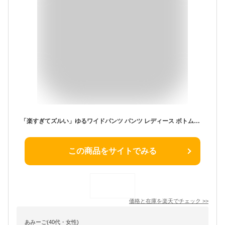
「楽すぎてズルい」ゆるワイドパンツ パンツ レディース ボトムス ■一部3月下旬入荷 ゆったり ゆる ワイドパンツ ワイド イージーパンツ ストレートパンツ ウエストゴム ゴム きれいめ シンプル ロング ストレッチ 楽 体型カバー 黒 春 夏 HUG.U
この商品をサイトでみる
価格と在庫を
楽天
でチェック
>>
あみーご(40代・女性)