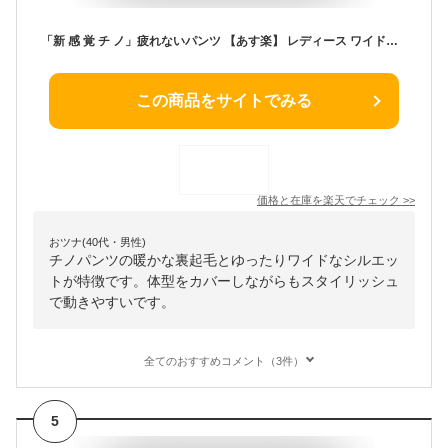
「新 感 覚 チ ノ」疲れないパンツ 【あす楽】 レディース ワイドパンツ ワイド 大きいサイズ チノパン チノパンツ ボトム 体型カバー ボトムス ストレート ズボン ゆったり ハイウエスト ゴム ストレッチ 春 夏 黒 HUG.U
この商品をサイトでみる
価格と在庫を
楽天
でチェック
>>
おツナ(40代・男性)
チノパンツの暖かな裏起毛とゆったりワイドなシルエッ
トが特徴です。体型をカバーしながらもスタイリッシュ
で動きやすいです。
全てのおすすめコメント（3件）
5