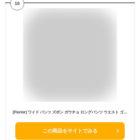
10
[Fiorior] ワイド パンツ ズボン ガウチョ ロングパンツ ウエスト ゴム 大人かわいい ロング 春 夏 秋 かわいい 通勤 美脚 女性ズボン 春夏 OL オフィスカジュアル スカーチョ タックパンツ 秋物 こなれ感 体型カバー カジュアル 通勤 黒いパンツ ブラック シルエット FR30
この商品をサイトでみる