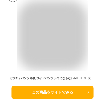
ガウチョパンツ 春夏 ワイドパンツ シワにならない M L LL 3L 大きめ 大きいサイズ ゆったりサイズ ウエストゴム 総ゴム 体型カバーシワになりにくいワイドパンツ 楽ちん ロングパンツ さらさら 細見え
この商品をサイトでみる