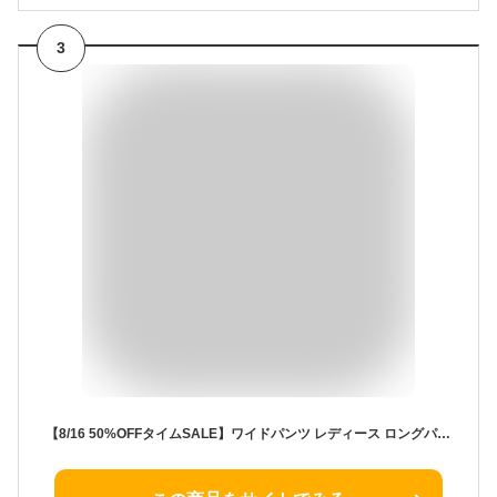
3
【8/16 50%OFFタイムSALE】ワイドパンツ レディース ロングパンツ ハイウエスト ウエストゴム 体型カバー ガウチョパンツ セミワイドパンツ リラックスフィット 大きいサイズ カジュアル 無地 きれいめ フェミニン ロング丈 春 夏 秋 冬 楽ちん お出かけ