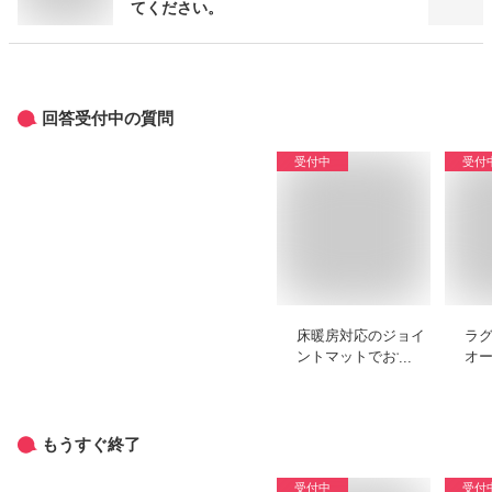
てください。
回答受付中の質問
受付中
受付
床暖房対応のジョイ
ラ
ントマットでおすす
オ
めは？ニトリなどで
る
買える商品を教えて
め
ください。
い
もうすぐ終了
受付中
受付