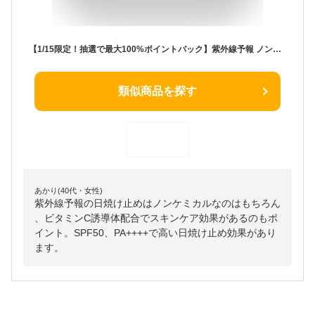
【1/15限定！抽選で最大100%ポイントバック】紫外線予報 ノンケミカル薬用美白UVクリーム 40g SPF50 PA++++ 医薬部外品 日焼け止めクリーム 日焼け止め 日焼け防止 UV対策 UVケア 紫外線カット 紫外線対策 UVカット ビタミンC誘導体 紫外線吸収剤不使用
類似商品を探す
あかり(40代・女性)
紫外線予報の日焼け止めはノンケミカルなのはもちろん
、ビタミンC誘導体配合でスキンケア効果があるのもポ
イント。SPF50、PA++++で高い日焼け止め効果があり
ます。