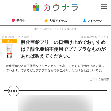
受付中
人気アイテム
マイページ
本ページはプロモーションを含みます
最終更新日：2026/08/07
30688
View
52
コメント
決定
酸化亜鉛フリーの日焼け止めでおすすめ
は？酸化亜鉛不使用でプチプラなものが
あれば教えてください。
酸化亜鉛などが不使用なノンケミカルで安心して使える日焼け止めを探し
ています。できるだけプチプラなものをご紹介いただけると嬉しいです。
カウナラ編集部
SOLD