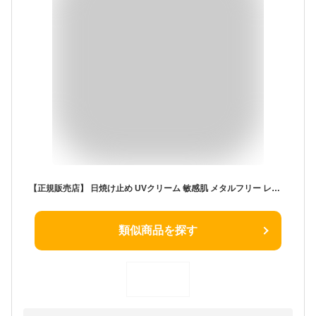
【正規販売店】 日焼け止め UVクリーム 敏感肌 メタルフリー レディース メンズ 男女兼用 化粧下地 UVケア 顔 からだ 白浮き SPF50 PA＋＋＋＋ 紫外線 バリア スキンケア クレンジング不要 酸化亜鉛フリー 子供 コンパクト スポーツ ギフト ポイント消化
類似商品を探す