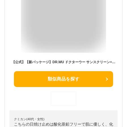
【公式】【新パッケージ】DR.WU ドクターウー サンスクリーン+モイスト ＜日焼け止め＞酸化亜鉛フリー 敏感肌 乾燥肌 低刺激 日焼け止め乳液 化粧下地 保湿成分 ヒアルロン酸 セラミド 配合 SPF50+ PA+++ 紫外線対策 UVA UVB (色付き)
類似商品を探す
クミカン(40代・女性)
こちらの日焼け止めは酸化亜鉛フリーで肌に優しく、化