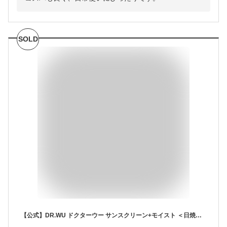
SOLD
【公式】DR.WU ドクターウー サンスクリーン+モイスト ＜日焼け止め＞酸化亜鉛フリー 敏感肌 乾燥肌 低刺激 日焼け止め乳液 化粧下地 保湿成分 ヒアルロン酸 セラミド 配合 SPF50+ PA+++ 紫外線対策 UVA UVB