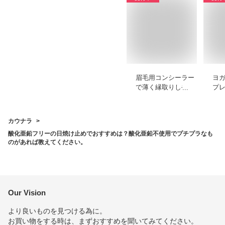
眉毛用コンシーラー
ヨ
で薄く縁取りしやす
プ
いプチプラなどのお
も
すすめを教えてくだ
ゃ
さい
め
カウナラ
酸化亜鉛フリーの日焼け止めでおすすめは？酸化亜鉛不使用でプチプラなも
のがあれば教えてください。
Our Vision
より良いものを見つける為に。
お買い物をする時は、まずおすすめを聞いてみてください。