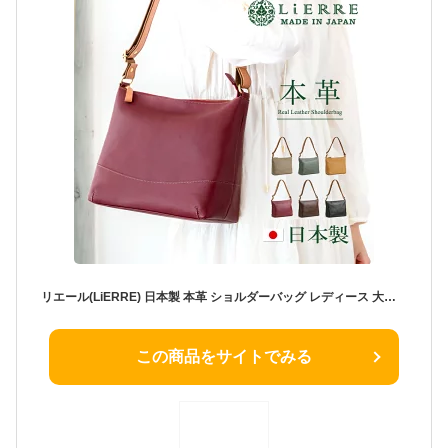
リエール(LiERRE) 日本製 本革 ショルダーバッグ レディース 大人 ポシェット【レザーバッグ 通勤バッグ 斜め掛けバッグ 本革 ショルダーバッグ レディース 斜めがけバッグ レディース 軽い 軽量 本革 バッグ ladies 大人 日本製 bag クリスマスプレゼント 女性 実用的】
この商品をサイトでみる