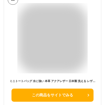
ミニトートバッグ 水に強い 本革 アクアレザー 日本製 洗える レザーバッグ レディース 本革 A4サイズ お洒落 高級感のある 水に濡れても劣化しづらい 無地 エルメス風 ビジネスにも使える 雨の日 おすすめ かわいい 選べる #olt21SS 通勤 軽い
この商品をサイトでみる