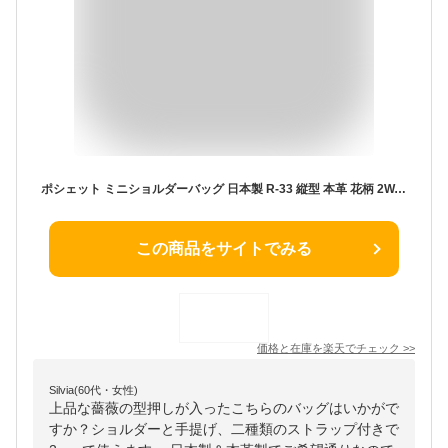
ポシェット ミニショルダーバッグ 日本製 R-33 縦型 本革 花柄 2WAY 手持ち レディース 斜めがけ おしゃれ 上品 汚れにくい スマホポーチ 小物入れ お財布バッグ 軽量 シンプル ローズ柄 丈夫 散歩 トラベル 母の日 プレゼント
この商品をサイトでみる
価格と在庫を
楽天
でチェック
>>
Silvia(60代・女性)
上品な薔薇の型押しが入ったこちらのバッグはいかがで
すか？ショルダーと手提げ、二種類のストラップ付きで