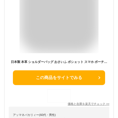
日本製 本革 ショルダーバッグ おさいふ ポシェット スマホ ポーチ お財布 ショルダー 軽量 サコッシュ SACURA（サクラ）【 ポシェット レディース 斜め掛け ミニ ショルダーバッグ 斜めがけバッグ レディース 小さめ bag ladies お財布ポシェット 本革 軽い pochette 旅行】
この商品をサイトでみる
価格と在庫を
楽天
でチェック
>>
アッマネバカリィー(60代・男性)