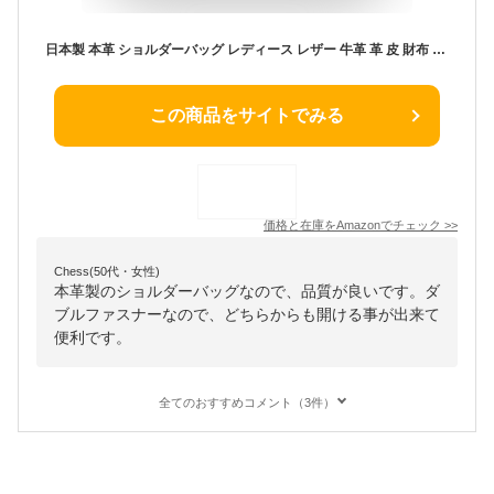
日本製 本革 ショルダーバッグ レディース レザー 牛革 革 皮 財布 7645BK ダブルファスナー 便利収納 バッグ バック 人気 トレンド 使いやすい 機能的 おしゃれ 色 カラー きれい 可愛い 7645 (ブラック)
この商品をサイトでみる
価格と在庫を
Amazon
でチェック
>>
Chess(50代・女性)
本革製のショルダーバッグなので、品質が良いです。ダ
ブルファスナーなので、どちらからも開ける事が出来て
便利です。
全てのおすすめコメント（3件）