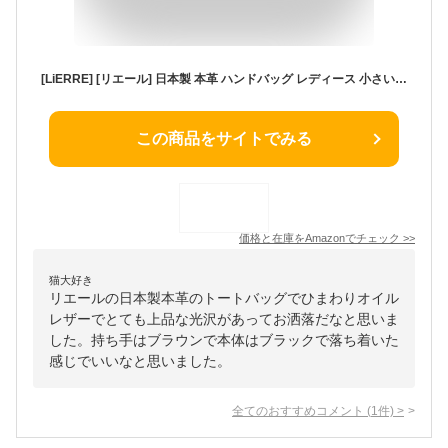
[LiERRE] [リエール] 日本製 本革 ハンドバッグ レディース 小さい 大人 シンプル トートバッグ ひまわりオイルレザー… (ブラック)
この商品をサイトでみる
価格と在庫を
Amazon
でチェック
>>
猫大好き
リエールの日本製本革のトートバッグでひまわりオイル
レザーでとても上品な光沢があってお洒落だなと思いま
した。持ち手はブラウンで本体はブラックで落ち着いた
感じでいいなと思いました。
全てのおすすめコメント
(
1
件)
>