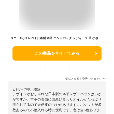
リエール(LiERRE) 日本製 本革 ハンドバッグ レディース 革 小さい トートバッグ ひまわりオイルレザー【レザーバッグ 本革 トートバッグ レディース 小さめ 通勤バッグ 軽い 本革バッグ レディース 日本製 大人 軽量 tote bag 革 handbag カバン ladies bag ギフト 女性】
この商品をサイトでみる
価格と在庫を
楽天
でチェック
>>
ヒトピー(60代・男性)
デザインがおしゃれな日本製の本革レザーバックはいか
がですか。本革の表面に国産ひまわりオイルがたっぷり
塗られてるので天然皮のつやがあります。ポケットが多
数あるので小物入れる時に便利です。色は全6色ありま