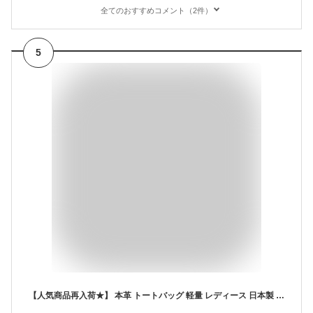
全てのおすすめコメント（2件）
5
【人気商品再入荷★】 本革 トートバッグ 軽量 レディース 日本製 ハンドバッグ たくさん 入る トート バッグ 普段使い 本革バッグ レザートートバッグ 通勤カバン マチ付きトートバッグ 軽い レザートート 小さめ レザーバッグ 通勤トートバッグ 使いやすいバッグ