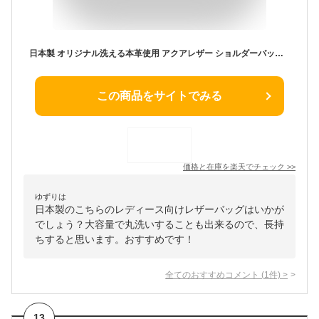
日本製 オリジナル洗える本革使用 アクアレザー ショルダーバッグ あす楽 レザーバッグ レディース 本革 日本製 A4対応 多機能 大きめ ビジネスにも使える 日本製のオリジナルバッグ 大容量 旅行 ユニセックス メンズ 丸洗いできる #olt21SS
この商品をサイトでみる
価格と在庫を
楽天
でチェック
>>
ゆずりは
日本製のこちらのレディース向けレザーバッグはいかが
でしょう？大容量で丸洗いすることも出来るので、長持
ちすると思います。おすすめです！
全てのおすすめコメント
(
1
件)
>
13