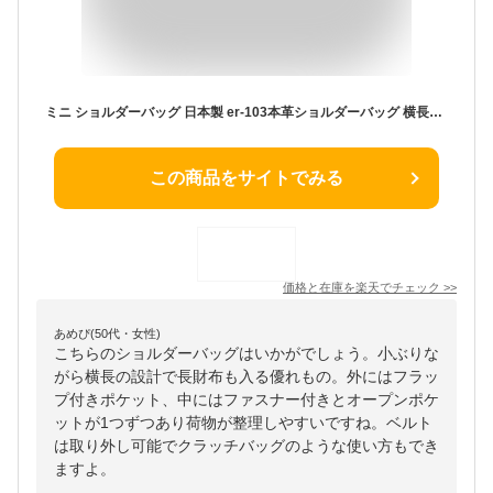
ミニ ショルダーバッグ 日本製 er-103本革ショルダーバッグ 横長バッグ 長財布が入る ママバッグ 女性カバン 斜めがけバッグ レディースかばん ミニショルダーバック おしゃれバッグ 肩掛けバッグ 本革バッグ 2wayバッグ 斜め掛けバッグ かわいい GINGER11月号 送料無料
この商品をサイトでみる
価格と在庫を
楽天
でチェック
>>
あめぴ(50代・女性)
こちらのショルダーバッグはいかがでしょう。小ぶりな
がら横長の設計で長財布も入る優れもの。外にはフラッ
プ付きポケット、中にはファスナー付きとオープンポケ
ットが1つずつあり荷物が整理しやすいですね。ベルト
は取り外し可能でクラッチバッグのような使い方もでき
ますよ。